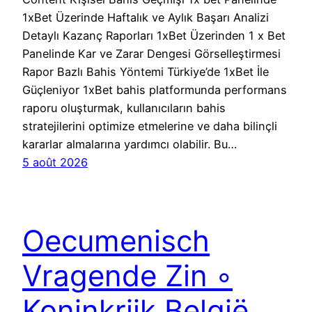
1xBet Üzerinde Haftalık ve Aylık Başarı Analizi
Detaylı Kazanç Raporları 1xBet Üzerinden 1 x Bet
Panelinde Kar ve Zarar Dengesi Görselleştirmesi
Rapor Bazlı Bahis Yöntemi Türkiye’de 1xBet İle
Güçleniyor 1xBet bahis platformunda performans
raporu oluşturmak, kullanıcıların bahis
stratejilerini optimize etmelerine ve daha bilinçli
kararlar almalarına yardımcı olabilir. Bu…
5 août 2026
Oecumenisch
Vragende Zin ◦
Koninkrijk België