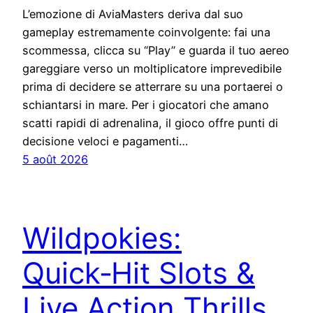
L’emozione di AviaMasters deriva dal suo
gameplay estremamente coinvolgente: fai una
scommessa, clicca su “Play” e guarda il tuo aereo
gareggiare verso un moltiplicatore imprevedibile
prima di decidere se atterrare su una portaerei o
schiantarsi in mare. Per i giocatori che amano
scatti rapidi di adrenalina, il gioco offre punti di
decisione veloci e pagamenti…
5 août 2026
Wildpokies:
Quick‑Hit Slots &
Live Action Thrills