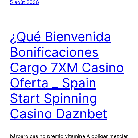
5 août 2026
¿Qué Bienvenida
Bonificaciones
Cargo 7XM Casino
Oferta _ Spain
Start Spinning
Casino Daznbet
bárbaro casino premio vitamina A obligar mezclar