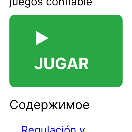
juegos confiable
▶️
JUGAR
Содержимое
Regulación y