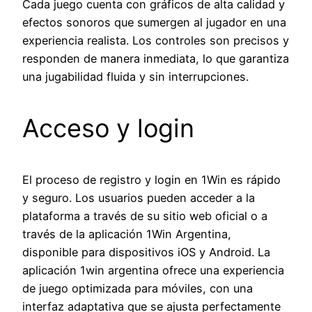
Cada juego cuenta con gráficos de alta calidad y
efectos sonoros que sumergen al jugador en una
experiencia realista. Los controles son precisos y
responden de manera inmediata, lo que garantiza
una jugabilidad fluida y sin interrupciones.
Acceso y login
El proceso de registro y login en 1Win es rápido
y seguro. Los usuarios pueden acceder a la
plataforma a través de su sitio web oficial o a
través de la aplicación 1Win Argentina,
disponible para dispositivos iOS y Android. La
aplicación 1win argentina ofrece una experiencia
de juego optimizada para móviles, con una
interfaz adaptativa que se ajusta perfectamente