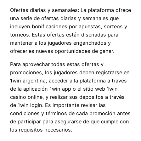
Ofertas diarias y semanales: La plataforma ofrece
una serie de ofertas diarias y semanales que
incluyen bonificaciones por apuestas, sorteos y
torneos. Estas ofertas están diseñadas para
mantener a los jugadores enganchados y
ofrecerles nuevas oportunidades de ganar.
Para aprovechar todas estas ofertas y
promociones, los jugadores deben registrarse en
1win argentina, acceder a la plataforma a través
de la aplicación 1win app o el sitio web 1win
casino online, y realizar sus depósitos a través
de 1win login. Es importante revisar las
condiciones y términos de cada promoción antes
de participar para asegurarse de que cumple con
los requisitos necesarios.