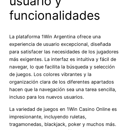
usuario y
funcionalidades
La plataforma 1Win Argentina ofrece una
experiencia de usuario excepcional, diseñada
para satisfacer las necesidades de los jugadores
más exigentes. La interfaz es intuitiva y fácil de
navegar, lo que facilita la búsqueda y selección
de juegos. Los colores vibrantes y la
organización clara de los diferentes apartados
hacen que la navegación sea una tarea sencilla,
incluso para los nuevos usuarios.
La variedad de juegos en 1Win Casino Online es
impresionante, incluyendo ruletas,
tragamonedas, blackjack, poker y muchos más.