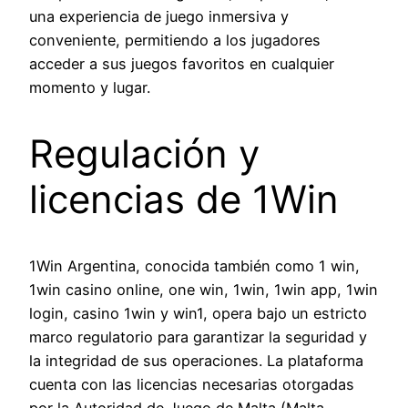
una experiencia de juego inmersiva y
conveniente, permitiendo a los jugadores
acceder a sus juegos favoritos en cualquier
momento y lugar.
Regulación y
licencias de 1Win
1Win Argentina, conocida también como 1 win,
1win casino online, one win, 1win, 1win app, 1win
login, casino 1win y win1, opera bajo un estricto
marco regulatorio para garantizar la seguridad y
la integridad de sus operaciones. La plataforma
cuenta con las licencias necesarias otorgadas
por la Autoridad de Juego de Malta (Malta