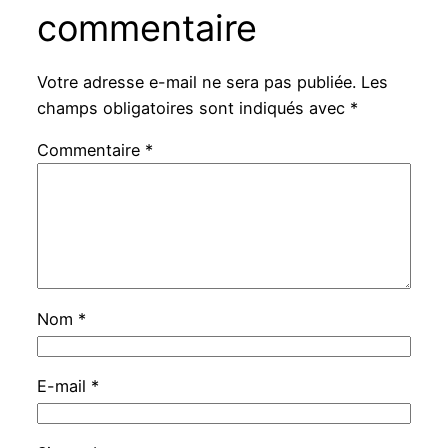
commentaire
Votre adresse e-mail ne sera pas publiée.
Les
champs obligatoires sont indiqués avec
*
Commentaire
*
Nom
*
E-mail
*