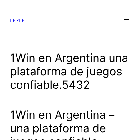
Aller
au
LFZLF
contenu
1Win en Argentina una
plataforma de juegos
confiable.5432
1Win en Argentina –
una plataforma de