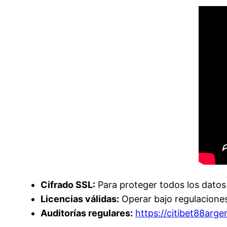
Cifrado SSL:
Para proteger todos los datos
Licencias válidas:
Operar bajo regulaciones
Auditorías regulares:
https://citibet88arge