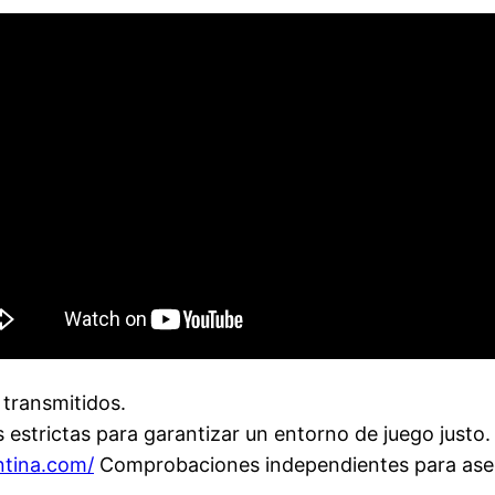
 transmitidos.
 estrictas para garantizar un entorno de juego justo.
ntina.com/
Comprobaciones independientes para asegu