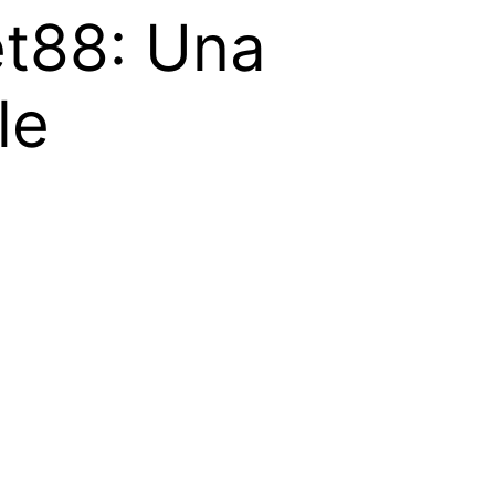
et88: Una
le