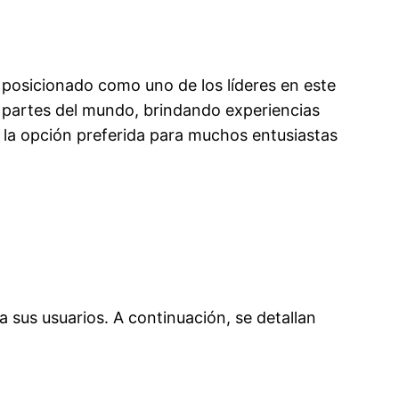
posicionado como uno de los líderes en este
 partes del mundo, brindando experiencias
 la opción preferida para muchos entusiastas
a sus usuarios. A continuación, se detallan