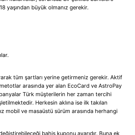
in 18 yaşından büyük olmanız gerekir.
lar.
rak tüm şartları yerine getirmeniz gerekir. Aktif
l metotlar arasında yer alan EcoCard ve AstroPay
anyalar Türk müşterilerin her zaman tercihi
tilmektedir. Herkesin aklına ise ilk takılan
anız mobil ve masaüstü sürüm arasında herhangi
 değiştirebileceği bahis kuponu ayarıdır. Buna ek