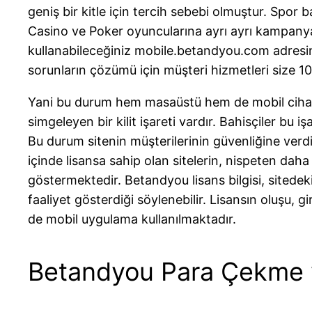
geniş bir kitle için tercih sebebi olmuştur. Spor 
Casino ve Poker oyuncularına ayrı ayrı kampanya
kullanabileceğiniz mobile.betandyou.com adresini 
sorunların çözümü için müşteri hizmetleri size 1
Yani bu durum hem masaüstü hem de mobil cihazla
simgeleyen bir kilit işareti vardır. Bahisçiler bu i
Bu durum sitenin müşterilerinin güvenliğine verd
içinde lisansa sahip olan sitelerin, nispeten daha 
göstermektedir. Betandyou lisans bilgisi, sitede
faaliyet gösterdiği söylenebilir. Lisansın oluşu, 
de mobil uygulama kullanılmaktadır.
Betandyou Para Çekme 