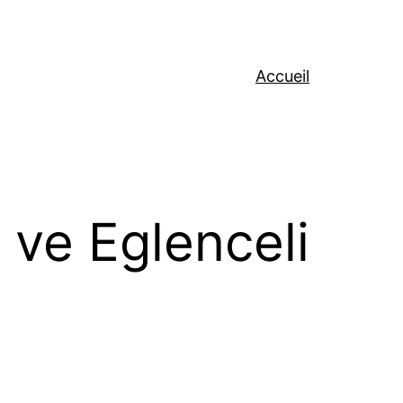
Accueil
 ve Eglenceli