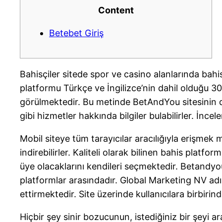
Content
Betebet Giriş
Bahisçiler sitede spor ve casino alanlarında bahis
platformu Türkçe ve İngilizce’nin dahil olduğu 30
görülmektedir. Bu metinde BetAndYou sitesinin det
gibi hizmetler hakkında bilgiler bulabilirler. İnc
Mobil siteye tüm tarayıcılar aracılığıyla erişme
indirebilirler. Kaliteli olarak bilinen bahis platfo
üye olacaklarını kendileri seçmektedir. Betandyou
platformlar arasındadır. Global Marketing NV adı
ettirmektedir. Site üzerinde kullanıcılara birbirin
Hiçbir şey sinir bozucunun, istediğiniz bir şeyi a