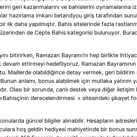
lerini geri kazanmalarını ve bahislerini oynamalarına 
 hazırlama imkanı betandyou giriş tarafından sunulmuş
ir ilk daha yapılmıştır. Bahis sitelerinde fazla rastla
i üzerinden de Cepte Bahis kategorisi bulunuyor. Burad
nı bitirirken, Ramazan Bayramı’nı hep birlikte ihtiya
rak devam ettirmeyi hedefliyoruz. Ramazan Bayramının
Maillerde olabildiğince detay vermek, geri bildirim sü
Bunun anlamı, bonus alabilmek için mutlaka yatırım yap
. Olası bir sorunda, canlı destek veya diğer iletişim kan
, «Bahisçinin derecelendirmesi » sitesindeki şikayet f
konularda güncel bilgiler alınabilir. Hesapların adresl
nculara hoş geldin hediyesi mahiyetinde bir bonus s