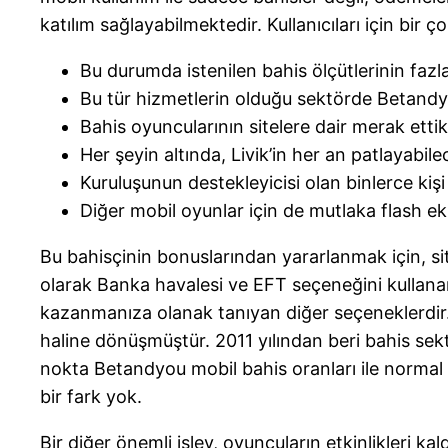
katılım sağlayabilmektedir. Kullanıcıları için bir
Bu durumda istenilen bahis ölçütlerinin fazl
Bu tür hizmetlerin olduğu sektörde Betand
Bahis oyuncularının sitelere dair merak ettikl
Her şeyin altında, Livik’in her an patlayabi
Kuruluşunun destekleyicisi olan binlerce kişi 
Diğer mobil oyunlar için de mutlaka flash ekl
Bu bahisçinin bonuslarından yararlanmak için, si
olarak Banka havalesi ve EFT seçeneğini kullana
kazanmanıza olanak tanıyan diğer seçeneklerdir
haline dönüşmüştür. 2011 yılından beri bahis sekt
nokta Betandyou mobil bahis oranları ile normal
bir fark yok.
Bir diğer önemli işlev, oyuncuların etkinlikleri k