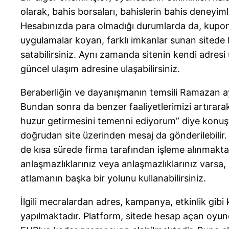
olarak, bahis borsaları, bahislerin bahis deneyim
Hesabınızda para olmadığı durumlarda da, kuponlar
uygulamalar koyan, farklı imkanlar sunan sitede b
satabilirsiniz. Aynı zamanda sitenin kendi adres
güncel ulaşım adresine ulaşabilirsiniz.
Beraberliğin ve dayanışmanın temsili Ramazan ayı
Bundan sonra da benzer faaliyetlerimizi artıra
huzur getirmesini temenni ediyorum” diye konuştu. 
doğrudan site üzerinden mesaj da gönderilebilir. 
de kısa sürede firma tarafından işleme alınmaktadır
anlaşmazlıklarınız veya anlaşmazlıklarınız varsa
atlamanın başka bir yolunu kullanabilirsiniz.
İlgili mecralardan adres, kampanya, etkinlik gibi 
yapılmaktadır. Platform, sitede hesap açan oyu