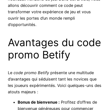
allons découvrir comment ce code peut
transformer votre expérience de jeu et vous
ouvrir les portes d’un monde rempli
d’opportunités.
Avantages du code
promo Betify
Le
code promo Betify
présente une multitude
d’avantages qui séduisent tant les novices que
les joueurs expérimentés. Voici quelques-uns des
atouts majeurs :
Bonus de bienvenue :
Profitez d’offres de
bienvenue généreuses pour commencer