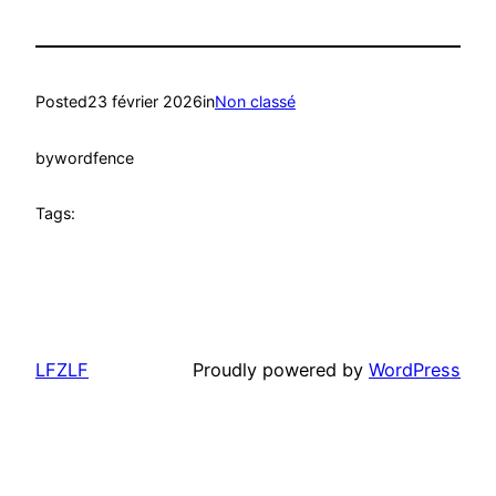
Posted
23 février 2026
in
Non classé
by
wordfence
Tags:
LFZLF
Proudly powered by
WordPress