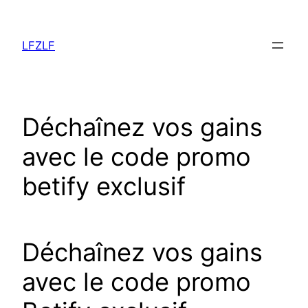
Aller
au
LFZLF
contenu
Déchaînez vos gains
avec le code promo
betify exclusif
Déchaînez vos gains
avec le code promo