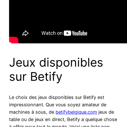
Jeux disponibles
sur Betify
Le choix des jeux disponibles sur Betify est
impressionnant. Que vous soyez amateur de
machines à sous, de
betifybelgique.com
jeux de
table ou de jeux en direct, Betify a quelque chose
à offrir pour tout le monde. Voici une liste non