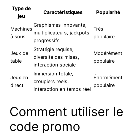
Type de
Caractéristiques
Popularité
jeu
Graphismes innovants,
Machines
Très
multiplicateurs, jackpots
à sous
populaire
progressifs
Stratégie requise,
Jeux de
Modérément
diversité des mises,
table
populaire
interaction sociale
Immersion totale,
Jeux en
Énormément
croupiers réels,
direct
populaire
interaction en temps réel
Comment utiliser le
code promo