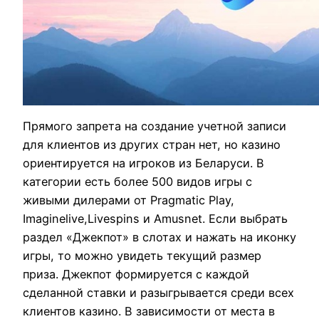
Прямого запрета на создание учетной записи
для клиентов из других стран нет, но казино
ориентируется на игроков из Беларуси. В
категории есть более 500 видов игры с
живыми дилерами от Pragmatic Play,
Imaginelive,Livespins и Amusnet. Если выбрать
раздел «Джекпот» в слотах и нажать на иконку
игры, то можно увидеть текущий размер
приза. Джекпот формируется с каждой
сделанной ставки и разыгрывается среди всех
клиентов казино. В зависимости от места в