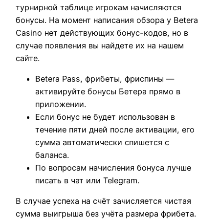
турнирной таблице игрокам начисляются
бонусы. На момент написания обзора у Betera
Casino нет действующих бонус-кодов, но в
случае появления вы найдете их на нашем
сайте.
Betera Pass, фрибеты, фриспины —
активируйте бонусы Бетера прямо в
приложении.
Если бонус не будет использован в
течение пяти дней после активации, его
сумма автоматически спишется с
баланса.
По вопросам начисления бонуса лучше
писать в чат или Telegram.
В случае успеха на счёт зачисляется чистая
сумма выигрыша без учёта размера фрибета.