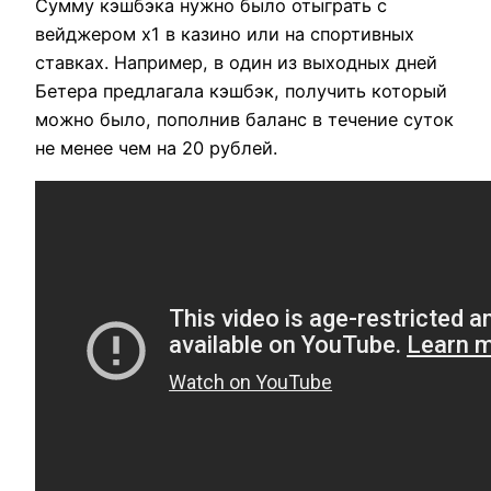
Сумму кэшбэка нужно было отыграть с
вейджером x1 в казино или на спортивных
ставках. Например, в один из выходных дней
Бетера предлагала кэшбэк, получить который
можно было, пополнив баланс в течение суток
не менее чем на 20 рублей.