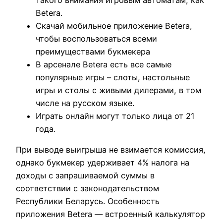
Betera.
Скачай мобильное приложение Betera,
чтобы воспользоваться всеми
преимуществами букмекера
В арсенале Betera есть все самые
популярные игры – слоты, настольные
игры и столы с живыми дилерами, в том
числе на русском языке.
Играть онлайн могут только лица от 21
года.
При выводе выигрыша не взимается комиссия,
однако букмекер удерживает 4% налога на
доходы с запрашиваемой суммы в
соответствии с законодательством
Республики Беларусь. Особенность
приложения Betera — встроенный калькулятор