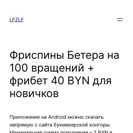
Aller
au
LFZLF
contenu
Фриспины Бетера на
100 вращений +
фрибет 40 BYN для
новичков
Приложение на Android можно скачать
напрямую с сайта букмекерской конторы.
Минимальная сумма пополнения – 2 BYN в