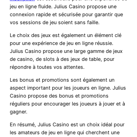
jeu en ligne fluide. Julius Casino propose une
connexion rapide et sécurisée pour garantir que
vos sessions de jeu soient sans faille.
Le choix des jeux est également un élément clé
pour une expérience de jeu en ligne réussie.
Julius Casino propose une large gamme de jeux
de casino, de slots à des jeux de table, pour
répondre à toutes vos attentes.
Les bonus et promotions sont également un
aspect important pour les joueurs en ligne. Julius
Casino propose des bonus et promotions
réguliers pour encourager les joueurs à jouer et à
gagner.
En résumé, Julius Casino est un choix idéal pour
les amateurs de jeu en ligne qui cherchent une