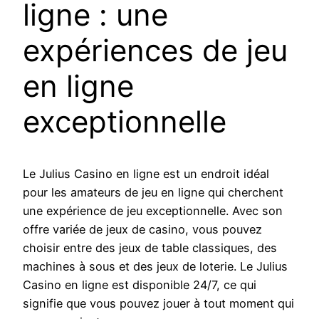
ligne : une
expériences de jeu
en ligne
exceptionnelle
Le Julius Casino en ligne est un endroit idéal
pour les amateurs de jeu en ligne qui cherchent
une expérience de jeu exceptionnelle. Avec son
offre variée de jeux de casino, vous pouvez
choisir entre des jeux de table classiques, des
machines à sous et des jeux de loterie. Le Julius
Casino en ligne est disponible 24/7, ce qui
signifie que vous pouvez jouer à tout moment qui