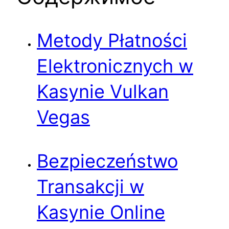
Metody Płatności
Elektronicznych w
Kasynie Vulkan
Vegas
Bezpieczeństwo
Transakcji w
Kasynie Online