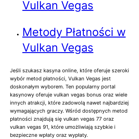
Vulkan Vegas
Metody Płatności w
Vulkan Vegas
Jeśli szukasz kasyna online, które oferuje szeroki
wybór metod płatności, Vulkan Vegas jest
doskonałym wyborem. Ten popularny portal
kasynowy oferuje vulkan vegas bonus oraz wiele
innych atrakcji, które zadowolą nawet najbardziej
wymagających graczy. Wśród dostępnych metod
płatności znajdują się vulkan vegas 77 oraz
vulkan vegas 91, które umożliwiają szybkie i
bezpieczne wpłaty oraz wypłaty.