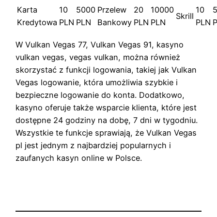
Karta
10
5000
Przelew
20
10000
10
Skrill
Kredytowa
PLN
PLN
Bankowy
PLN
PLN
PLN
W Vulkan Vegas 77, Vulkan Vegas 91, kasyno
vulkan vegas, vegas vulkan, można również
skorzystać z funkcji logowania, takiej jak Vulkan
Vegas logowanie, która umożliwia szybkie i
bezpieczne logowanie do konta. Dodatkowo,
kasyno oferuje także wsparcie klienta, które jest
dostępne 24 godziny na dobę, 7 dni w tygodniu.
Wszystkie te funkcje sprawiają, że Vulkan Vegas
pl jest jednym z najbardziej popularnych i
zaufanych kasyn online w Polsce.