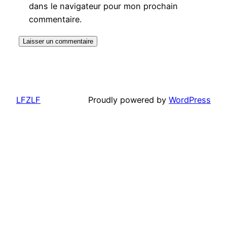
dans le navigateur pour mon prochain
commentaire.
LFZLF
Proudly powered by
WordPress