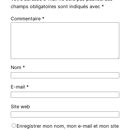
champs obligatoires sont indiqués avec
*
Commentaire
*
Nom
*
E-mail
*
Site web
Enregistrer mon nom, mon e-mail et mon site