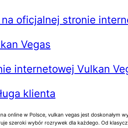
 na oficjalnej stronie inte
lkan Vegas
nie internetowej Vulkan V
ługa klienta
na online w Polsce, vulkan vegas jest doskonałym w
eruje szeroki wybór rozrywek dla każdego. Od klas