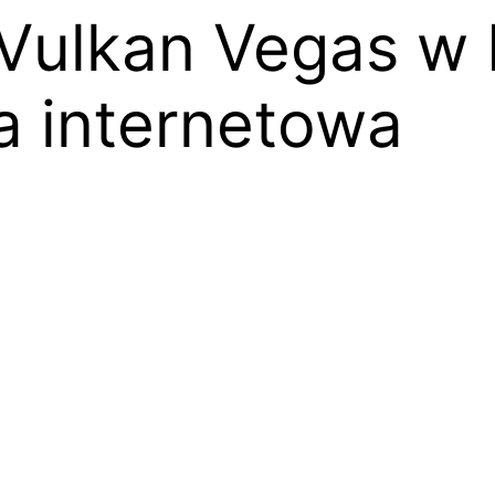
Vulkan Vegas w 
na internetowa