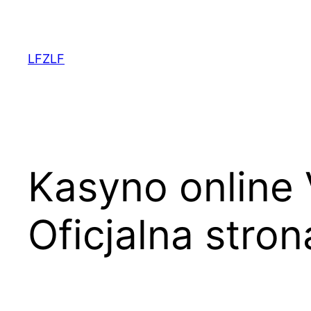
Aller
au
contenu
LFZLF
Kasyno online
Oficjalna stro