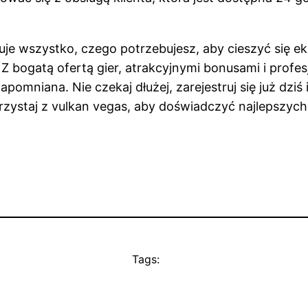
feruje wszystko, czego potrzebujesz, aby cieszyć s
 Z bogatą ofertą gier, atrakcyjnymi bonusami i profe
apomniana. Nie czekaj dłużej, zarejestruj się już dziś
orzystaj z vulkan vegas, aby doświadczyć najlepszyc
Tags: