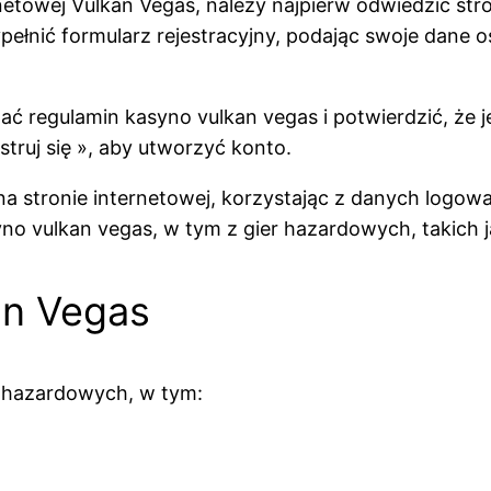
ernetowej Vulkan Vegas, należy najpierw odwiedzić str
ypełnić formularz rejestracyjny, podając swoje dane o
ać regulamin kasyno vulkan vegas i potwierdzić, że j
struj się », aby utworzyć konto.
 stronie internetowej, korzystając z danych logowani
o vulkan vegas, w tym z gier hazardowych, takich jak 
an Vegas
r hazardowych, w tym: