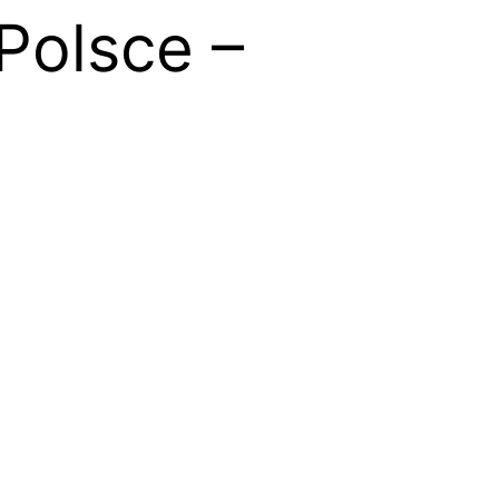
Polsce –