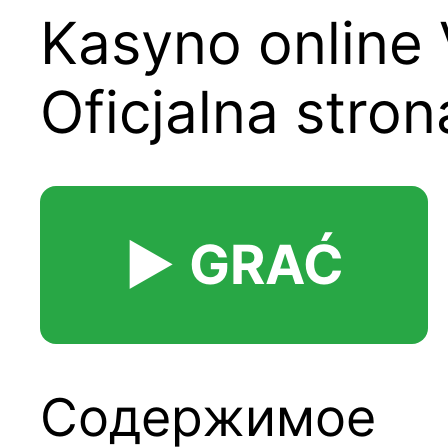
Kasyno online 
Oficjalna stro
▶️ GRAĆ
Содержимое