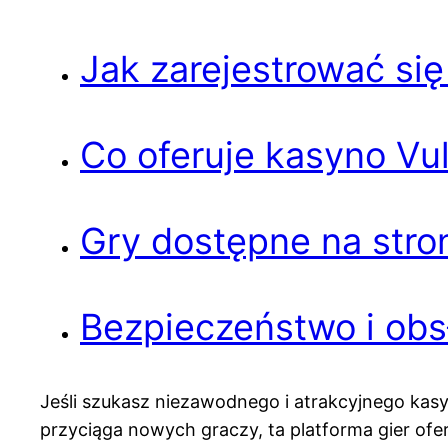
Jak zarejestrować się
Co oferuje kasyno Vu
Gry dostępne na stro
Bezpieczeństwo i obs
Jeśli szukasz niezawodnego i atrakcyjnego kasy
przyciąga nowych graczy, ta platforma gier of