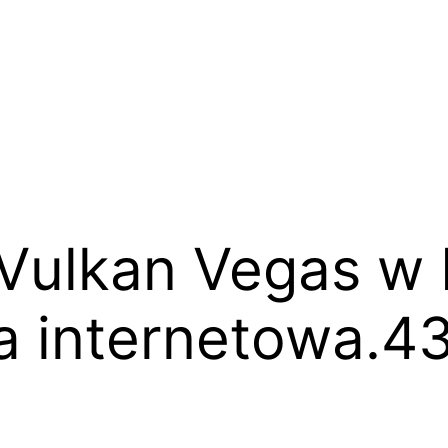
 Vulkan Vegas w 
na internetowa.4