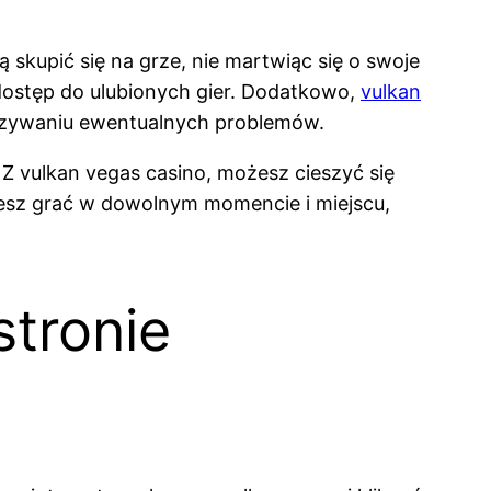
 skupić się na grze, nie martwiąc się o swoje
 dostęp do ulubionych gier. Dodatkowo,
vulkan
iązywaniu ewentualnych problemów.
 Z vulkan vegas casino, możesz cieszyć się
żesz grać w dowolnym momencie i miejscu,
stronie