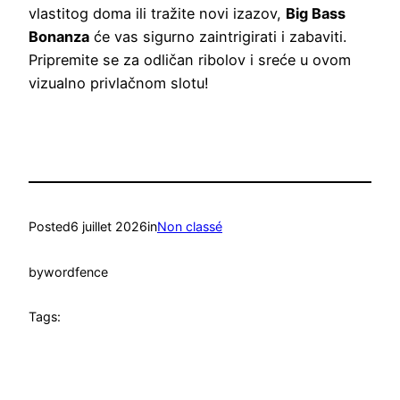
vlastitog doma ili tražite novi izazov,
Big Bass
Bonanza
će vas sigurno zaintrigirati i zabaviti.
Pripremite se za odličan ribolov i sreće u ovom
vizualno privlačnom slotu!
Posted
6 juillet 2026
in
Non classé
by
wordfence
Tags: