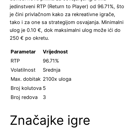
jedinstveni RTP (Return to Player) od 96.71%, što
je čini privlačnom kako za rekreativne igrače,
tako i za one sa strategijom osvajanja. Minimalni
ulog je 0.10 €, dok maksimalni ulog može ići do
250 € po okretu.
Parametar
Vrijednost
RTP
96.71%
Volatilnost
Srednja
Max. dobitak
2100x uloga
Broj kolutova
5
Broj redova
3
Značajke igre