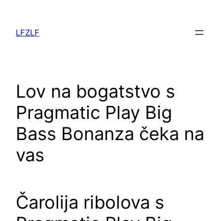
Aller
au
LFZLF
contenu
Lov na bogatstvo s
Pragmatic Play Big
Bass Bonanza čeka na
vas
Čarolija ribolova s