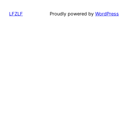
LFZLF
Proudly powered by
WordPress