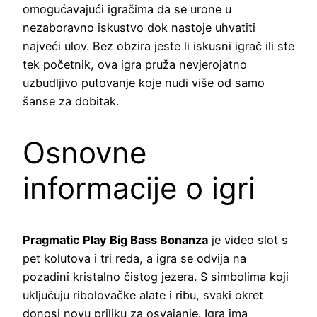
omogućavajući igračima da se urone u
nezaboravno iskustvo dok nastoje uhvatiti
najveći ulov. Bez obzira jeste li iskusni igrač ili ste
tek početnik, ova igra pruža nevjerojatno
uzbudljivo putovanje koje nudi više od samo
šanse za dobitak.
Osnovne
informacije o igri
Pragmatic Play Big Bass Bonanza
je video slot s
pet kolutova i tri reda, a igra se odvija na
pozadini kristalno čistog jezera. S simbolima koji
uključuju ribolovačke alate i ribu, svaki okret
donosi novu priliku za osvajanje. Igra ima