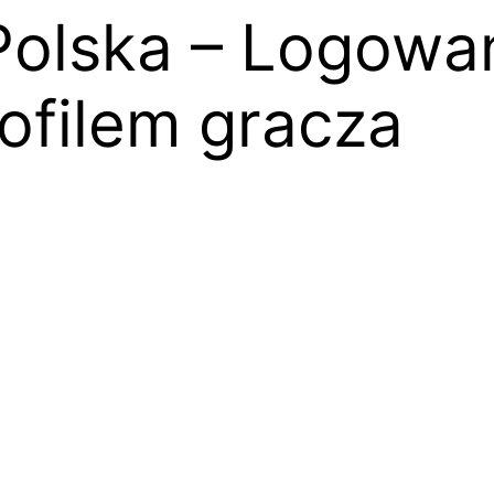
olska – Logowan
ofilem gracza