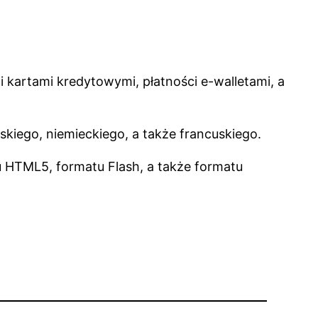
i kartami kredytowymi, płatności e-walletami, a
skiego, niemieckiego, a także francuskiego.
u HTML5, formatu Flash, a także formatu