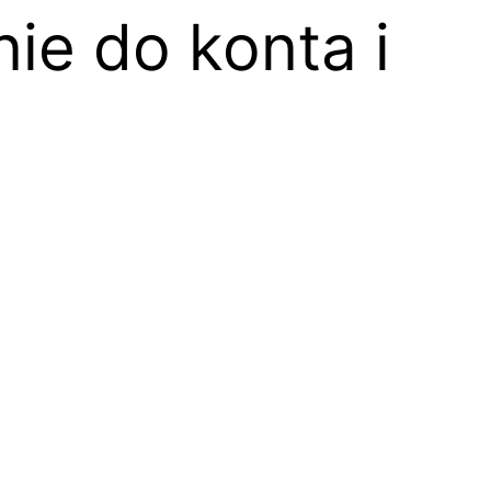
ie do konta i