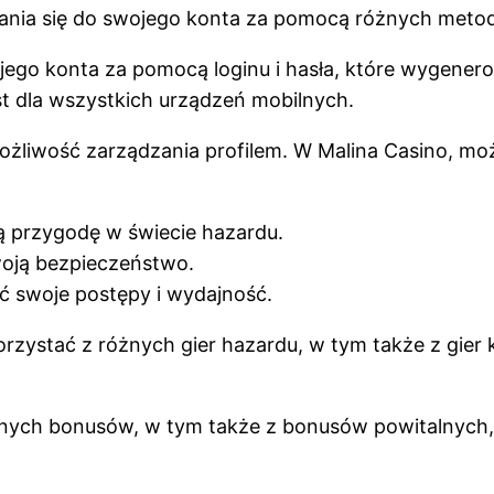
nia się do swojego konta za pomocą różnych metod,
ego konta za pomocą loginu i hasła, które wygenero
st dla wszystkich urządzeń mobilnych.
ożliwość zarządzania profilem. W Malina Casino, mo
ją przygodę w świecie hazardu.
woją bezpieczeństwo.
 swoje postępy i wydajność.
rzystać z różnych gier hazardu, w tym także z gier 
óżnych bonusów, w tym także z bonusów powitalnyc