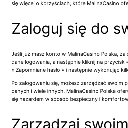
się więcej o korzyściach, które MalinaCasino of
Zaloguj się do s
Jeśli już masz konto w MalinaCasino Polska, za
dane logowania, a następnie kliknij na przycisk 
« Zapomniane hasło » i następnie wykonując kil
Po zalogowaniu się, możesz zarządzać swoim pr
danych i wiele innych. MalinaCasino Polska ofe
się hazardem w sposób bezpieczny i komfortow
Zarządzaj swoim