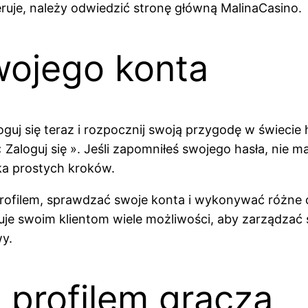
eruje, należy odwiedzić stronę główną MalinaCasino.
wojego konta
loguj się teraz i rozpocznij swoją przygodę w świec
« Zaloguj się ». Jeśli zapomniłeś swojego hasła, nie m
ka prostych kroków.
ofilem, sprawdzać swoje konta i wykonywać różne op
ruje swoim klientom wiele możliwości, aby zarządzać 
y.
 profilem gracza