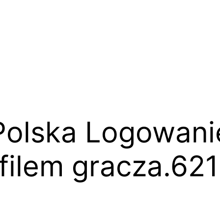
Polska Logowanie
filem gracza.62