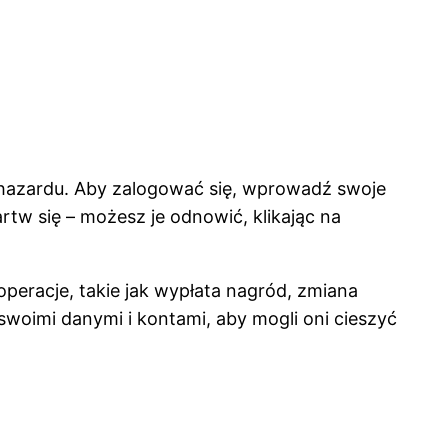
ie hazardu. Aby zalogować się, wprowadź swoje
artw się – możesz je odnowić, klikając na
eracje, takie jak wypłata nagród, zmiana
swoimi danymi i kontami, aby mogli oni cieszyć