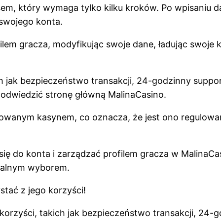
em, który wymaga tylko kilku kroków. Po wpisaniu d
 swojego konta.
m gracza, modyfikując swoje dane, ładując swoje kon
ch jak bezpieczeństwo transakcji, 24-godzinny support
y odwiedzić stronę główną MalinaCasino.
nowanym kasynem, co oznacza, że jest ono regulowan
się do konta i zarządzać profilem gracza w MalinaCa
dealnym wyborem.
stać z jego korzyści!
korzyści, takich jak bezpieczeństwo transakcji, 24-g