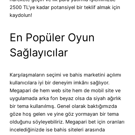
2500 TL’ye kadar potansiyel bir teklif almak için
kaydolun!
En Popüler Oyun
Sağlayıcılar
Karşılaşmaların seçimi ve bahis marketini açılımı
kullanıcılara iyi bir deneyim imkânı sağlıyor.
Megapari de hem web site hem de mobil site ve
uygulamada arka fon beyaz olsa da siyah ağırlık
bir tema kullanılmış. Genel olarak baktığımızda
göze hoş gelen ve yine göz yormayan bir tema
olduğunu söyleyebiliriz. Megapari bet için oranları
incelediğinizde ise bahis siteleri arasında