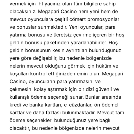
vermek için ihtiyacınız olan tüm bilgilere sahip
olacaksınız. Megapari Casino hem yeni hem de
mevcut oyunculara çeşitli cömert promosyonlar
ve bonuslar sunmaktadır. Yeni oyuncular, para
yatırma bonusu ve ücretsiz çevirme içeren bir hoş
geldin bonusu paketinden yararlanabilirler. Hoş
geldin bonusunun kesin ayrıntıları bulunduğunuz
yere göre değişebilir, bu nedenle bölgenizde
nelerin mevcut olduğunu görmek için hüküm ve
koşulları kontrol ettiğinizden emin olun. Megapari
Casino, oyuncuların para yatırmasını ve
çekmesini kolaylaştırmak için bir dizi güvenli ve
kullanışlı ödeme seçeneği sunar. Bunlar arasında
kredi ve banka kartları, e-cüzdanlar, ön ödemeli
kartlar ve daha fazlası bulunmaktadır. Mevcut tam
ödeme seçenekleri bulunduğunuz yere bağlı
olacaktır, bu nedenle bölgenizde nelerin mevcut