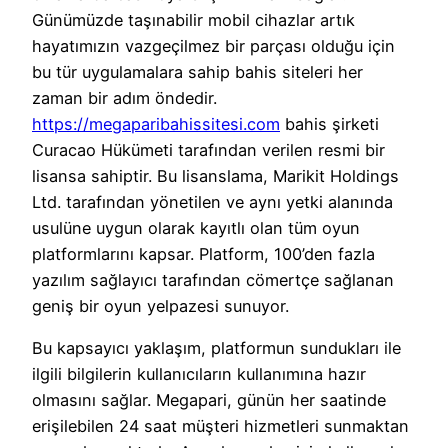
Günümüzde taşınabilir mobil cihazlar artık
hayatımızın vazgeçilmez bir parçası olduğu için
bu tür uygulamalara sahip bahis siteleri her
zaman bir adım öndedir.
https://megaparibahissitesi.com
bahis şirketi
Curacao Hükümeti tarafından verilen resmi bir
lisansa sahiptir. Bu lisanslama, Marikit Holdings
Ltd. tarafından yönetilen ve aynı yetki alanında
usulüne uygun olarak kayıtlı olan tüm oyun
platformlarını kapsar. Platform, 100’den fazla
yazılım sağlayıcı tarafından cömertçe sağlanan
geniş bir oyun yelpazesi sunuyor.
Bu kapsayıcı yaklaşım, platformun sundukları ile
ilgili bilgilerin kullanıcıların kullanımına hazır
olmasını sağlar. Megapari, günün her saatinde
erişilebilen 24 saat müşteri hizmetleri sunmaktan