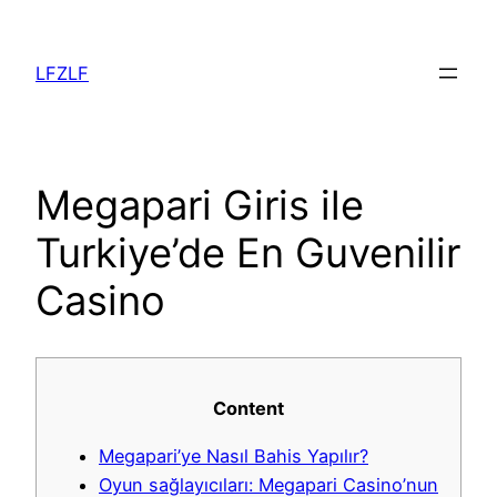
Aller
au
LFZLF
contenu
Megapari Giris ile
Turkiye’de En Guvenilir
Casino
Content
Megapari’ye Nasıl Bahis Yapılır?
Oyun sağlayıcıları: Megapari Casino’nun