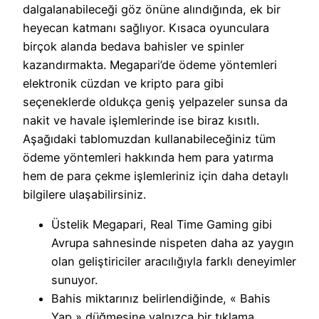
dalgalanabileceği göz önüne alındığında, ek bir
heyecan katmanı sağlıyor. Kısaca oyunculara
birçok alanda bedava bahisler ve spinler
kazandırmakta. Megapari’de ödeme yöntemleri
elektronik cüzdan ve kripto para gibi
seçeneklerde oldukça geniş yelpazeler sunsa da
nakit ve havale işlemlerinde ise biraz kısıtlı.
Aşağıdaki tablomuzdan kullanabileceğiniz tüm
ödeme yöntemleri hakkında hem para yatırma
hem de para çekme işlemleriniz için daha detaylı
bilgilere ulaşabilirsiniz.
Üstelik Megapari, Real Time Gaming gibi
Avrupa sahnesinde nispeten daha az yaygın
olan geliştiriciler aracılığıyla farklı deneyimler
sunuyor.
Bahis miktarınız belirlendiğinde, « Bahis
Yap » düğmesine yalnızca bir tıklama,