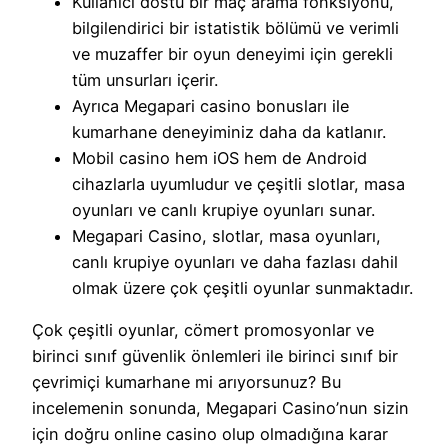
Kullanıcı dostu bir maç arama fonksiyonu,
bilgilendirici bir istatistik bölümü ve verimli
ve muzaffer bir oyun deneyimi için gerekli
tüm unsurları içerir.
Ayrıca Megapari casino bonusları ile
kumarhane deneyiminiz daha da katlanır.
Mobil casino hem iOS hem de Android
cihazlarla uyumludur ve çeşitli slotlar, masa
oyunları ve canlı krupiye oyunları sunar.
Megapari Casino, slotlar, masa oyunları,
canlı krupiye oyunları ve daha fazlası dahil
olmak üzere çok çeşitli oyunlar sunmaktadır.
Çok çeşitli oyunlar, cömert promosyonlar ve
birinci sınıf güvenlik önlemleri ile birinci sınıf bir
çevrimiçi kumarhane mi arıyorsunuz? Bu
incelemenin sonunda, Megapari Casino’nun sizin
için doğru online casino olup olmadığına karar