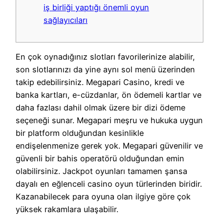
iş birliği yaptığı önemli oyun
sağlayıcıları
En çok oynadığınız slotları favorilerinize alabilir,
son slotlarınızı da yine aynı sol menü üzerinden
takip edebilirsiniz. Megapari Casino, kredi ve
banka kartları, e-cüzdanlar, ön ödemeli kartlar ve
daha fazlası dahil olmak üzere bir dizi ödeme
seçeneği sunar. Megapari meşru ve hukuka uygun
bir platform olduğundan kesinlikle
endişelenmenize gerek yok. Megapari güvenilir ve
güvenli bir bahis operatörü olduğundan emin
olabilirsiniz. Jackpot oyunları tamamen şansa
dayalı en eğlenceli casino oyun türlerinden biridir.
Kazanabilecek para oyuna olan ilgiye göre çok
yüksek rakamlara ulaşabilir.