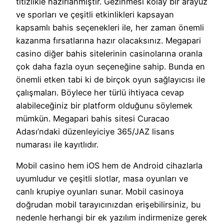
titizlikle hazırlanmıştır. Gezinmesi kolay bir arayüz
ve sporları ve çeşitli etkinlikleri kapsayan
kapsamlı bahis seçenekleri ile, her zaman önemli
kazanma fırsatlarına hazır olacaksınız. Megapari
casino diğer bahis sitelerinin casinolarına oranla
çok daha fazla oyun seçeneğine sahip. Bunda en
önemli etken tabi ki de birçok oyun sağlayıcısı ile
çalışmaları. Böylece her türlü ihtiyaca cevap
alabileceğiniz bir platform olduğunu söylemek
mümkün. Megapari bahis sitesi Curacao
Adası’ndaki düzenleyiciye 365/JAZ lisans
numarası ile kayıtlıdır.
Mobil casino hem iOS hem de Android cihazlarla
uyumludur ve çeşitli slotlar, masa oyunları ve
canlı krupiye oyunları sunar. Mobil casinoya
doğrudan mobil tarayıcınızdan erişebilirsiniz, bu
nedenle herhangi bir ek yazılım indirmenize gerek