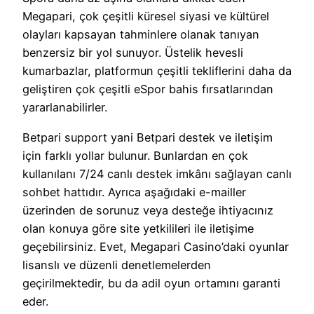
Megapari, çok çeşitli küresel siyasi ve kültürel
olayları kapsayan tahminlere olanak tanıyan
benzersiz bir yol sunuyor. Üstelik hevesli
kumarbazlar, platformun çeşitli tekliflerini daha da
geliştiren çok çeşitli eSpor bahis fırsatlarından
yararlanabilirler.
Betpari support yani Betpari destek ve iletişim
için farklı yollar bulunur. Bunlardan en çok
kullanılanı 7/24 canlı destek imkânı sağlayan canlı
sohbet hattıdır. Ayrıca aşağıdaki e-mailler
üzerinden de sorunuz veya desteğe ihtiyacınız
olan konuya göre site yetkilileri ile iletişime
geçebilirsiniz. Evet, Megapari Casino’daki oyunlar
lisanslı ve düzenli denetlemelerden
geçirilmektedir, bu da adil oyun ortamını garanti
eder.