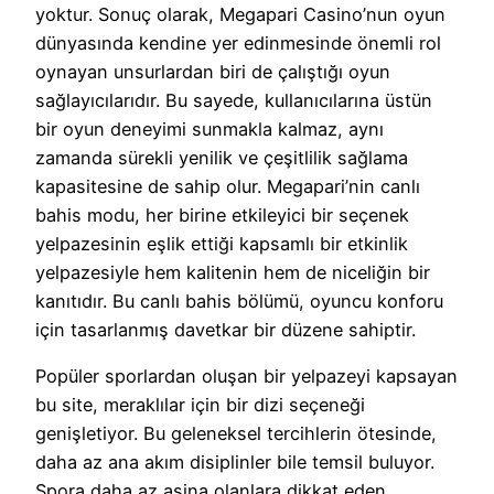
yoktur. Sonuç olarak, Megapari Casino’nun oyun
dünyasında kendine yer edinmesinde önemli rol
oynayan unsurlardan biri de çalıştığı oyun
sağlayıcılarıdır. Bu sayede, kullanıcılarına üstün
bir oyun deneyimi sunmakla kalmaz, aynı
zamanda sürekli yenilik ve çeşitlilik sağlama
kapasitesine de sahip olur. Megapari’nin canlı
bahis modu, her birine etkileyici bir seçenek
yelpazesinin eşlik ettiği kapsamlı bir etkinlik
yelpazesiyle hem kalitenin hem de niceliğin bir
kanıtıdır. Bu canlı bahis bölümü, oyuncu konforu
için tasarlanmış davetkar bir düzene sahiptir.
Popüler sporlardan oluşan bir yelpazeyi kapsayan
bu site, meraklılar için bir dizi seçeneği
genişletiyor. Bu geleneksel tercihlerin ötesinde,
daha az ana akım disiplinler bile temsil buluyor.
Spora daha az aşina olanlara dikkat eden