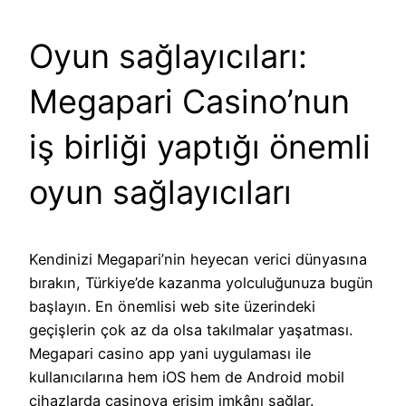
Oyun sağlayıcıları:
Megapari Casino’nun
iş birliği yaptığı önemli
oyun sağlayıcıları
Kendinizi Megapari’nin heyecan verici dünyasına
bırakın, Türkiye’de kazanma yolculuğunuza bugün
başlayın. En önemlisi web site üzerindeki
geçişlerin çok az da olsa takılmalar yaşatması.
Megapari casino app yani uygulaması ile
kullanıcılarına hem iOS hem de Android mobil
cihazlarda casinoya erişim imkânı sağlar.