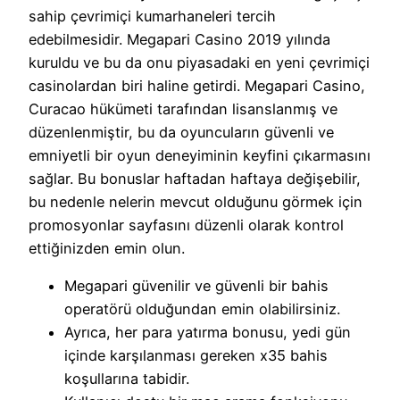
sahip çevrimiçi kumarhaneleri tercih
edebilmesidir. Megapari Casino 2019 yılında
kuruldu ve bu da onu piyasadaki en yeni çevrimiçi
casinolardan biri haline getirdi. Megapari Casino,
Curacao hükümeti tarafından lisanslanmış ve
düzenlenmiştir, bu da oyuncuların güvenli ve
emniyetli bir oyun deneyiminin keyfini çıkarmasını
sağlar. Bu bonuslar haftadan haftaya değişebilir,
bu nedenle nelerin mevcut olduğunu görmek için
promosyonlar sayfasını düzenli olarak kontrol
ettiğinizden emin olun.
Megapari güvenilir ve güvenli bir bahis
operatörü olduğundan emin olabilirsiniz.
Ayrıca, her para yatırma bonusu, yedi gün
içinde karşılanması gereken x35 bahis
koşullarına tabidir.