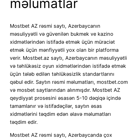
məlumatlar
Mostbet AZ rəsmi saytı, Azerbaycanın
məsuliyyətli və güvenilən bukmek ve kazino
xidmətlərindən istifadə etmək üçün müraciət
etmək üçün mənfiyyətli yox olan bir platforma
verir. Mostbet.az saytı, Azerbaycanın məsuliyyətli
və təhlükəsiz oyun xidmətlərindən istifadə etmək
üçün tələb edilən təhlükəsizlik standartlarını
qəbul edir. Saytın rəsmi məlumatları, mostbet.com
və mosbet saytlarından alınmışdır. Mostbet AZ
qeydiyyat prosesini əsasən 5-10 dəqiqə içində
tamamlanır və istifadəçilər, saytın əsas
xidmətlərini təqdim edən əlavə məlumatları
təqdim edir.
Mostbet AZ rəsmi saytı, Azerbaycanda çox