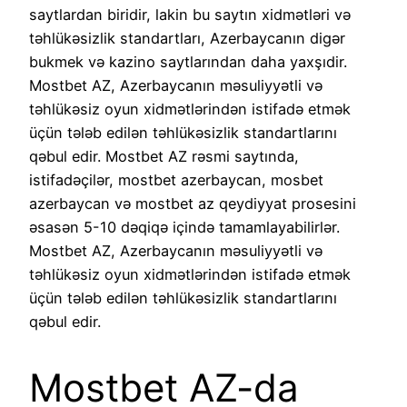
saytlardan biridir, lakin bu saytın xidmətləri və
təhlükəsizlik standartları, Azerbaycanın digər
bukmek və kazino saytlarından daha yaxşıdir.
Mostbet AZ, Azerbaycanın məsuliyyətli və
təhlükəsiz oyun xidmətlərindən istifadə etmək
üçün tələb edilən təhlükəsizlik standartlarını
qəbul edir. Mostbet AZ rəsmi saytında,
istifadəçilər, mostbet azerbaycan, mosbet
azerbaycan və mostbet az qeydiyyat prosesini
əsasən 5-10 dəqiqə içində tamamlayabilirlər.
Mostbet AZ, Azerbaycanın məsuliyyətli və
təhlükəsiz oyun xidmətlərindən istifadə etmək
üçün tələb edilən təhlükəsizlik standartlarını
qəbul edir.
Mostbet AZ-da