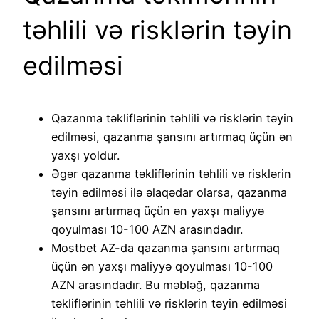
təhlili və risklərin təyin
edilməsi
Qazanma təkliflərinin təhlili və risklərin təyin
edilməsi, qazanma şansını artırmaq üçün ən
yaxşı yoldur.
Əgər qazanma təkliflərinin təhlili və risklərin
təyin edilməsi ilə əlaqədar olarsa, qazanma
şansını artırmaq üçün ən yaxşı maliyyə
qoyulması 10-100 AZN arasındadır.
Mostbet AZ-da qazanma şansını artırmaq
üçün ən yaxşı maliyyə qoyulması 10-100
AZN arasındadır. Bu məbləğ, qazanma
təkliflərinin təhlili və risklərin təyin edilməsi