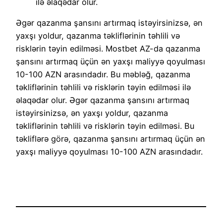
ilə əlaqədar olur.
Əgər qazanma şansını artırmaq istəyirsinizsə, ən
yaxşı yoldur, qazanma təkliflərinin təhlili və
risklərin təyin edilməsi. Mostbet AZ-da qazanma
şansını artırmaq üçün ən yaxşı maliyyə qoyulması
10-100 AZN arasındadır. Bu məbləğ, qazanma
təkliflərinin təhlili və risklərin təyin edilməsi ilə
əlaqədar olur. Əgər qazanma şansını artırmaq
istəyirsinizsə, ən yaxşı yoldur, qazanma
təkliflərinin təhlili və risklərin təyin edilməsi. Bu
təkliflərə görə, qazanma şansını artırmaq üçün ən
yaxşı maliyyə qoyulması 10-100 AZN arasındadır.