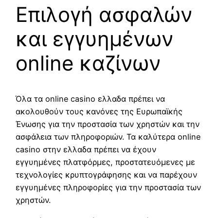
Επιλογή ασφαλών
και εγγυημένων
online καζίνων
Όλα τα online casino ελλαδα πρέπει να
ακολουθούν τους κανόνες της Ευρωπαϊκής
Ένωσης για την προστασία των χρηστών και την
ασφάλεια των πληροφοριών. Τα καλύτερα online
casino στην ελλαδα πρέπει να έχουν
εγγυημένες πλατφόρμες, προστατευόμενες με
τεχνολογίες κρυπτογράφησης και να παρέχουν
εγγυημένες πληροφορίες για την προστασία των
χρηστών.