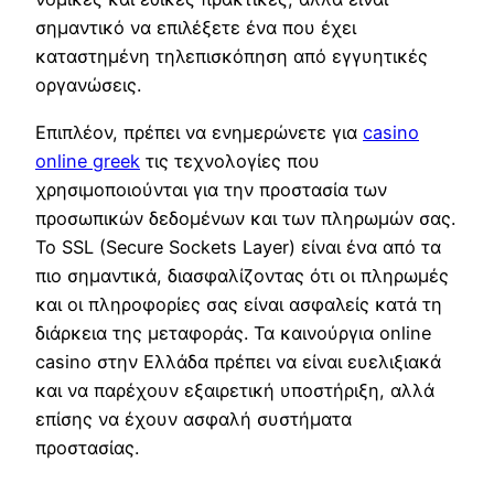
σημαντικό να επιλέξετε ένα που έχει
καταστημένη τηλεπισκόπηση από εγγυητικές
οργανώσεις.
Επιπλέον, πρέπει να ενημερώνετε για
casino
online greek
τις τεχνολογίες που
χρησιμοποιούνται για την προστασία των
προσωπικών δεδομένων και των πληρωμών σας.
Το SSL (Secure Sockets Layer) είναι ένα από τα
πιο σημαντικά, διασφαλίζοντας ότι οι πληρωμές
και οι πληροφορίες σας είναι ασφαλείς κατά τη
διάρκεια της μεταφοράς. Τα καινούργια online
casino στην Ελλάδα πρέπει να είναι ευελιξιακά
και να παρέχουν εξαιρετική υποστήριξη, αλλά
επίσης να έχουν ασφαλή συστήματα
προστασίας.