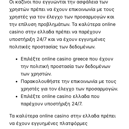
Οι καζίνοι που εγγυώνται την ασφάλεια των
χρηστών πρέπει να έχουν επικοινωνία με τους
χρηστές για τον έλεγχο των προσαρμογών και
την επίλυση προβλημάτων. Τα καλύτερα online
casino στην ελλαδα πρέπει να παρέχουν
υποστήριξη 24/7 και να έχουν εγγυημένες
πολιτικές προστασίας των δεδομένων.
Επιλέξτε online casino greece που έχουν
την πολιτική προστασία των δεδομένων
των χρηστών.
Παρακολουθήστε την επικοινωνία με τους
χρηστές για τον έλεγχο των προσαρμογών.
Επιλέξτε online casino ελλαδα που
παρέχουν υποστήριξη 24/7.
Τα καλύτερα online casino στην ελλαδα πρέπει
να έχουν εγγυημένες πλατφόρμες