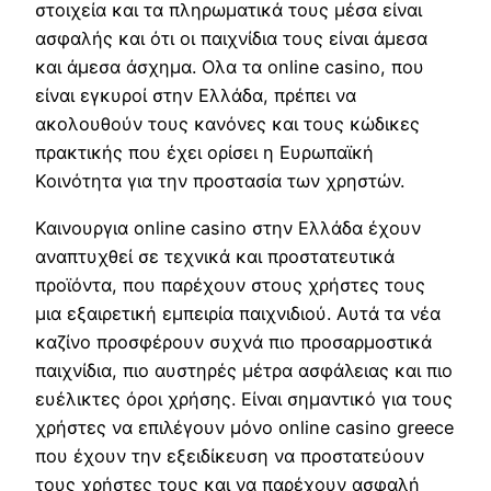
στοιχεία και τα πληρωματικά τους μέσα είναι
ασφαλής και ότι οι παιχνίδια τους είναι άμεσα
και άμεσα άσχημα. Ολα τα online casino, που
είναι εγκυροί στην Ελλάδα, πρέπει να
ακολουθούν τους κανόνες και τους κώδικες
πρακτικής που έχει ορίσει η Ευρωπαϊκή
Κοινότητα για την προστασία των χρηστών.
Καινουργια online casino στην Ελλάδα έχουν
αναπτυχθεί σε τεχνικά και προστατευτικά
προϊόντα, που παρέχουν στους χρήστες τους
μια εξαιρετική εμπειρία παιχνιδιού. Αυτά τα νέα
καζίνο προσφέρουν συχνά πιο προσαρμοστικά
παιχνίδια, πιο αυστηρές μέτρα ασφάλειας και πιο
ευέλικτες όροι χρήσης. Είναι σημαντικό για τους
χρήστες να επιλέγουν μόνο online casino greece
που έχουν την εξειδίκευση να προστατεύουν
τους χρήστες τους και να παρέχουν ασφαλή