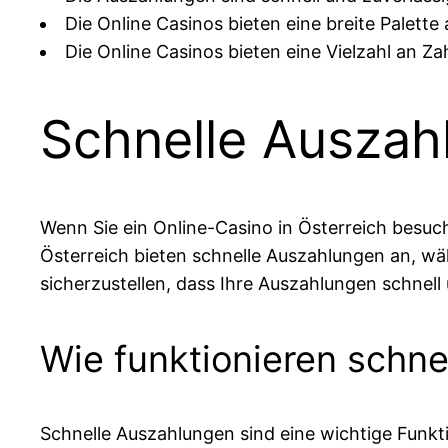
Die Online Casinos bieten eine breite Palette 
Die Online Casinos bieten eine Vielzahl an 
Schnelle Auszah
Wenn Sie ein Online-Casino in Österreich besuche
Österreich bieten schnelle Auszahlungen an, wä
sicherzustellen, dass Ihre Auszahlungen schnell
Wie funktionieren schn
Schnelle Auszahlungen sind eine wichtige Funkti