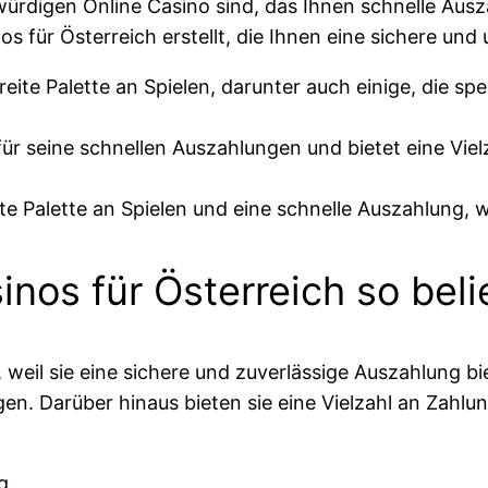
digen Online Casino sind, das Ihnen schnelle Auszah
 für Österreich erstellt, die Ihnen eine sichere und 
ite Palette an Spielen, darunter auch einige, die spe
für seine schnellen Auszahlungen und bietet eine Vielz
ite Palette an Spielen und eine schnelle Auszahlung,
nos für Österreich so beli
weil sie eine sichere und zuverlässige Auszahlung bie
gen. Darüber hinaus bieten sie eine Vielzahl an Zahl
g.