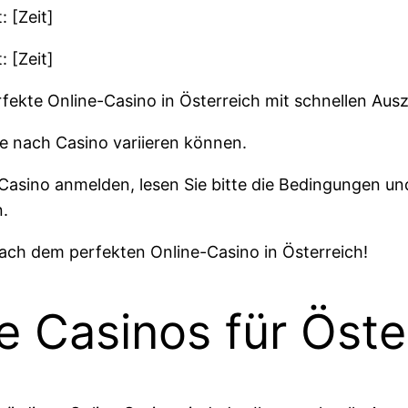
 [Zeit]
 [Zeit]
erfekte Online-Casino in Österreich mit schnellen Aus
je nach Casino variieren können.
Casino anmelden, lesen Sie bitte die Bedingungen und 
.
nach dem perfekten Online-Casino in Österreich!
e Casinos für Öste