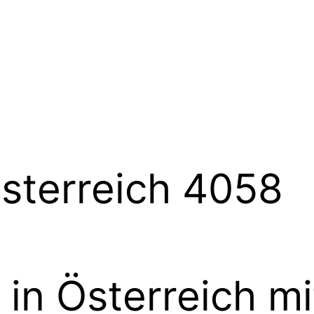
österreich 4058
 in Österreich mi