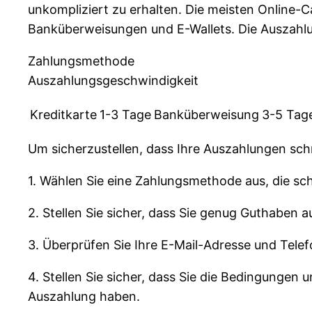
unkompliziert zu erhalten. Die meisten Online-C
Banküberweisungen und E-Wallets. Die Auszahl
Zahlungsmethode
Auszahlungsgeschwindigkeit
Kreditkarte
1-3 Tage
Banküberweisung
3-5 Tag
Um sicherzustellen, dass Ihre Auszahlungen schne
1. Wählen Sie eine Zahlungsmethode aus, die schn
2. Stellen Sie sicher, dass Sie genug Guthaben
3. Überprüfen Sie Ihre E-Mail-Adresse und Tele
4. Stellen Sie sicher, dass Sie die Bedingungen
Auszahlung haben.