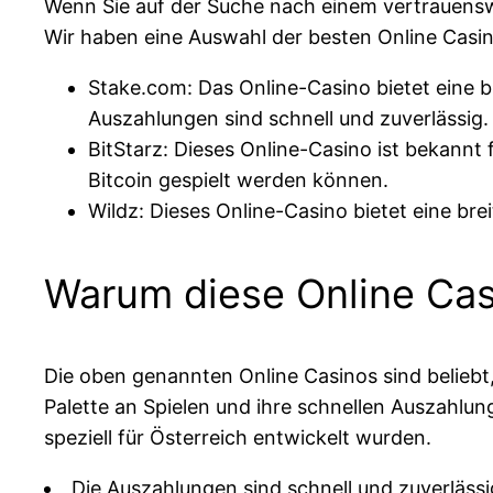
Wenn Sie auf der Suche nach einem vertrauenswür
Wir haben eine Auswahl der besten Online Casinos
Stake.com: Das Online-Casino bietet eine bre
Auszahlungen sind schnell und zuverlässig.
BitStarz: Dieses Online-Casino ist bekannt 
Bitcoin gespielt werden können.
Wildz: Dieses Online-Casino bietet eine bre
Warum diese Online Casi
Die oben genannten Online Casinos sind beliebt, 
Palette an Spielen und ihre schnellen Auszahlun
speziell für Österreich entwickelt wurden.
Die Auszahlungen sind schnell und zuverlässi