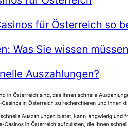
inos für Österreich
sinos für Österreich so be
en: Was Sie wissen müsse
hnelle Auszahlungen?
 in Österreich sind, das Ihnen schnelle Auszahlungen 
Casinos in Österreich zu recherchieren und Ihnen di
schnelle Auszahlungen bietet, kann langwierig und f
-Casinos in Österreich aufzulisten, die Ihnen schnel