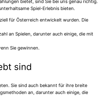
lungen bietet, sind Sie bei uns genau richtig.
unterhaltsame Spiel-Erlebnis bieten.
ziell für Österreich entwickelt wurden. Die
ahl an Spielen, darunter auch einige, die mit
 wenn Sie gewinnen.
ebt sind
ten. Sie sind auch bekannt für ihre breite
ungsmethoden an, darunter auch einige, die