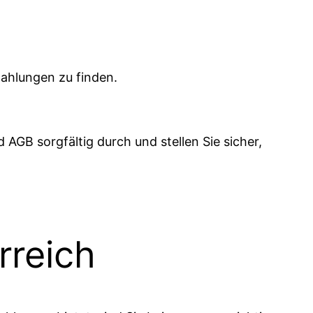
zahlungen zu finden.
AGB sorgfältig durch und stellen Sie sicher,
rreich