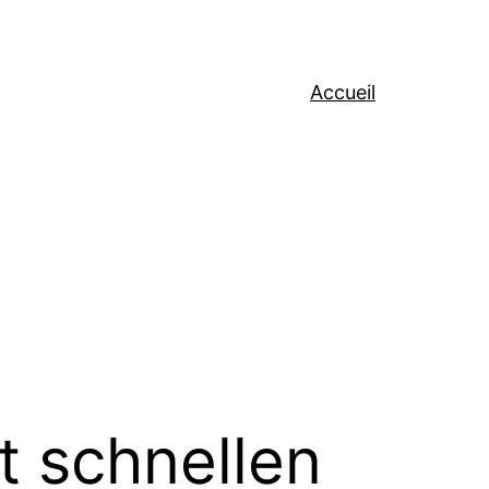
Accueil
t schnellen