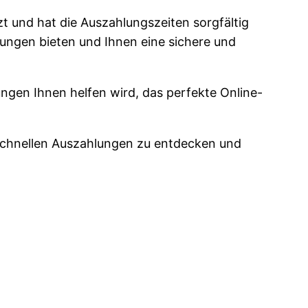
t und hat die Auszahlungszeiten sorgfältig
lungen bieten und Ihnen eine sichere und
ungen Ihnen helfen wird, das perfekte Online-
 schnellen Auszahlungen zu entdecken und