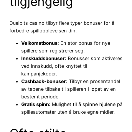
tilgjengelig
Duelbits casino tilbyr flere typer bonuser for å
forbedre spillopplevelsen din:
Velkomstbonus:
En stor bonus for nye
spillere som registrerer seg.
Innskuddsbonuser:
Bonusser som aktiveres
ved innskudd, ofte knyttet til
kampanjekoder.
Cashback-bonuser:
Tilbyr en prosentandel
av tapene tilbake til spilleren i løpet av en
bestemt periode.
Gratis spinn:
Mulighet til å spinne hjulene på
spilleautomater uten å bruke egne midler.