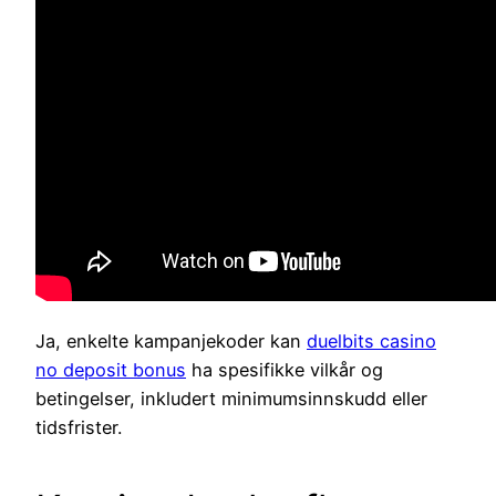
Ja, enkelte kampanjekoder kan
duelbits casino
no deposit bonus
ha spesifikke vilkår og
betingelser, inkludert minimumsinnskudd eller
tidsfrister.