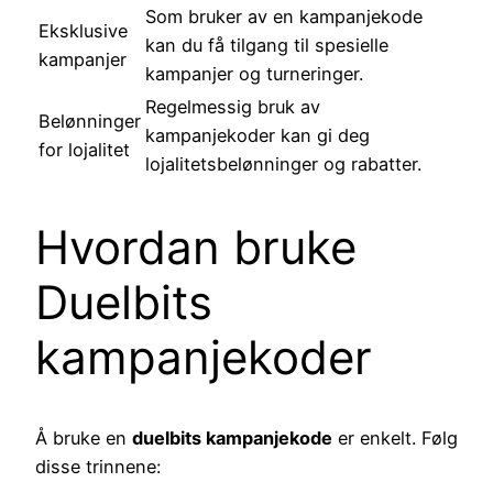
Som bruker av en kampanjekode
Eksklusive
kan du få tilgang til spesielle
kampanjer
kampanjer og turneringer.
Regelmessig bruk av
Belønninger
kampanjekoder kan gi deg
for lojalitet
lojalitetsbelønninger og rabatter.
Hvordan bruke
Duelbits
kampanjekoder
Å bruke en
duelbits kampanjekode
er enkelt. Følg
disse trinnene: