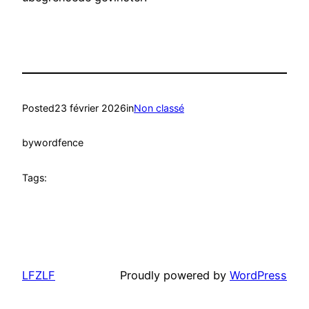
Posted
23 février 2026
in
Non classé
by
wordfence
Tags:
LFZLF
Proudly powered by
WordPress