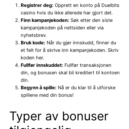
Registrer deg:
Opprett en konto på Duelbits
casino hvis du ikke allerede har gjort det.
Finn kampanjekoden:
Søk etter den siste
kampanjekoden på nettsiden eller via
nyhetsbrev.
Bruk kode:
Når du gjør innskudd, finner du
et felt for å skrive inn kampanjekoden. Skriv
koden her.
Fullfør innskuddet:
Fullfør transaksjonen
din, og bonusen skal bli kreditert til kontoen
din.
Begynn å spille:
Nå er du klar til å utforske
spillene med din bonus!
Typer av bonuser