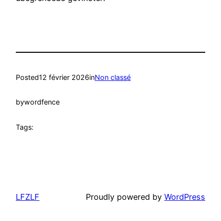
Posted
12 février 2026
in
Non classé
by
wordfence
Tags:
LFZLF
Proudly powered by
WordPress