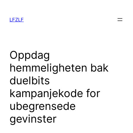
Aller
au
LFZLF
contenu
Oppdag
hemmeligheten bak
duelbits
kampanjekode for
ubegrensede
gevinster