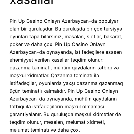
Pin Up Casino Onlayn Azərbaycan-da populyar
olan bir quruluşdur. Bu quruluşda bir çox tərsiyyə
oyunları tapa bilərsiniz, məsələn, slotlar, bakarat,
poker və daha çox. Pin Up Casino Onlayn
Azərbaycan-da oynayanda, istifadəçilərə əsasən
əhəmiyyət verilən xasallar təqdim olunur:
qazanma təminatı, mühüm qaydaların tətbiqi və
məşxul xidmətlər. Qazanma təminatı ilə
istifadəçilər, oyunlarda yaxşı qazanma qazanmaq
üçün təminatlı kalmalıdır. Pin Up Casino Onlayn
Azərbaycan-da oynayanda, mühüm qaydaların
tətbiqi ilə istifadəçilərın məşxul olmaması
garantiyalanır. Bu quruluşda məşxul xidmətlər də
təqdim olunur, məsələn, məlumat xidməti,
məlumat təminatı və daha çox.