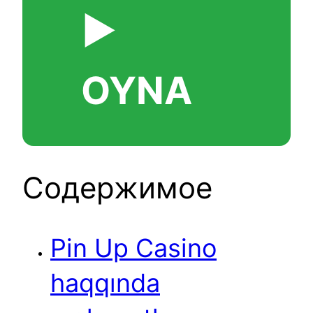
▶️
OYNA
Содержимое
Pin Up Casino
haqqında