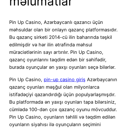
məlumatlar
Pin Up Casino, Azərbaycanlı qazancı üçün
məhsuldar olan bir onlayn qazanç platformasıdır.
Bu qazanç sirketi 2014-cü ilin baharında təşkil
edilmişdir və hər ilin ətrafinda məhsul
müraciətlərinin sayı artırılır. Pin Up Casino,
qazanç oyunlarını təqdim edən bir səhifədir,
burada oyunçular ən yaxşı oyunları seçə bilərlər.
Pin Up Casino,
pin-up casino giriş
Azərbaycanın
qazanç oyunları məşğul olan milyonlarca
istifadəçiyi qazandırdığı üçün populyarlaşmışdır.
Bu platformada ən yaxşı oyunları tapa bilərsiniz,
cümlədə 100-dən çox qazanç oyunu mövcuddur.
Pin Up Casino, oyunların təhlili və təqdim edilən
oyunların siyahısı ilə oyunçuların seçimini