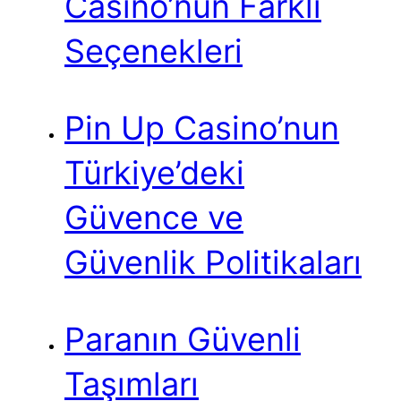
Casino’nun Farklı
Seçenekleri
Pin Up Casino’nun
Türkiye’deki
Güvence ve
Güvenlik Politikaları
Paranın Güvenli
Taşımları