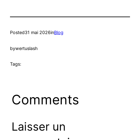
Posted
31 mai 2026
in
Blog
by
wertuslash
Tags:
Comments
Laisser un