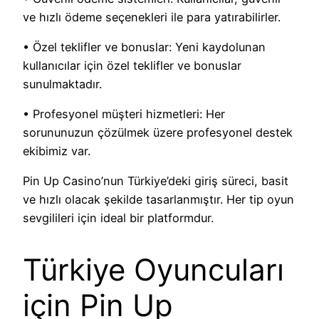
ve hızlı ödeme seçenekleri ile para yatırabilirler.
• Özel teklifler ve bonuslar: Yeni kaydolunan
kullanıcılar için özel teklifler ve bonuslar
sunulmaktadır.
• Profesyonel müşteri hizmetleri: Her
sorununuzun çözülmek üzere profesyonel destek
ekibimiz var.
Pin Up Casino’nun Türkiye’deki giriş süreci, basit
ve hızlı olacak şekilde tasarlanmıştır. Her tip oyun
sevgilileri için ideal bir platformdur.
Türkiye Oyuncuları
için Pin Up