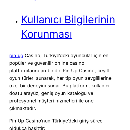
Kullanıcı Bilgilerinin
Korunması
pin up
Casino, Türkiye’deki oyuncular için en
popüler ve güvenilir online casino
platformlarından biridir. Pin Up Casino, çeşitli
oyun türleri sunarak, her tip oyun sevgililerine
özel bir deneyim sunar. Bu platform, kullanıcı
dostu arayüz, geniş oyun kataloğu ve
profesyonel müşteri hizmetleri ile öne
çıkmaktadır.
Pin Up Casino’nun Türkiye’deki giriş süreci
oldukça basittir: