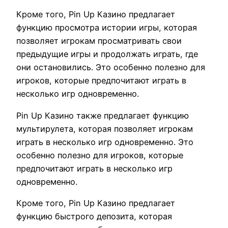
Кроме того, Pin Up Казино предлагает
функцию просмотра истории игры, которая
позволяет игрокам просматривать свои
предыдущие игры и продолжать играть, где
они остановились. Это особенно полезно для
игроков, которые предпочитают играть в
несколько игр одновременно.
Pin Up Казино также предлагает функцию
мультирулета, которая позволяет игрокам
играть в несколько игр одновременно. Это
особенно полезно для игроков, которые
предпочитают играть в несколько игр
одновременно.
Кроме того, Pin Up Казино предлагает
функцию быстрого депозита, которая