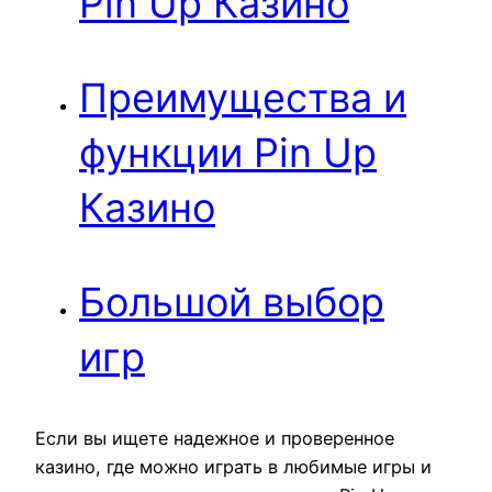
Pin Up Казино
Преимущества и
функции Pin Up
Казино
Большой выбор
игр
Если вы ищете надежное и проверенное
казино, где можно играть в любимые игры и