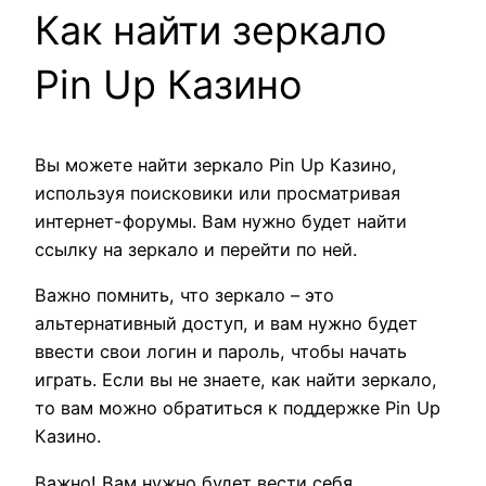
Как найти зеркало
Pin Up Казино
Вы можете найти зеркало Pin Up Казино,
используя поисковики или просматривая
интернет-форумы. Вам нужно будет найти
ссылку на зеркало и перейти по ней.
Важно помнить, что зеркало – это
альтернативный доступ, и вам нужно будет
ввести свои логин и пароль, чтобы начать
играть. Если вы не знаете, как найти зеркало,
то вам можно обратиться к поддержке Pin Up
Казино.
Важно! Вам нужно будет вести себя