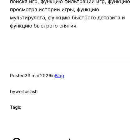
поиска игр, функцию фильтрации игр, функцию
просмотра истории игры, функцию
мультирулета, функцию быстрого депозита и
функцию быстрого снятия.
Posted
23 mai 2026
in
Blog
by
wertuslash
Tags: