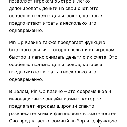
позволяет игрокам быстро и легко
депонировать деньги на свой счет. Это
особенно полезно для игроков, которые
предпочитают играть в несколько игр
одновременно.
Pin Up Казино также предлагает функцию
быстрого снятия, которая позволяет игрокам
быстро и легко снимать деньги с их счета. Это
особенно полезно для игроков, которые
предпочитают играть в несколько игр
одновременно.
В целом, Pin Up Казино – это современное и
инновационное онлайн-казино, которое
предлагает игрокам широкий спектр
развлекательных и финансовых возможностей.
Оно предлагает огромный выбор игр, функцию