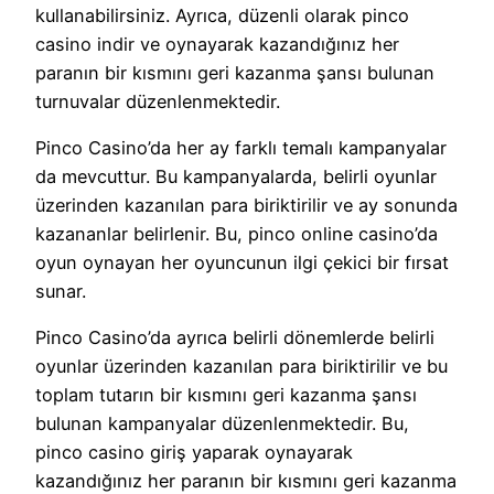
kullanabilirsiniz. Ayrıca, düzenli olarak pinco
casino indir ve oynayarak kazandığınız her
paranın bir kısmını geri kazanma şansı bulunan
turnuvalar düzenlenmektedir.
Pinco Casino’da her ay farklı temalı kampanyalar
da mevcuttur. Bu kampanyalarda, belirli oyunlar
üzerinden kazanılan para biriktirilir ve ay sonunda
kazananlar belirlenir. Bu, pinco online casino’da
oyun oynayan her oyuncunun ilgi çekici bir fırsat
sunar.
Pinco Casino’da ayrıca belirli dönemlerde belirli
oyunlar üzerinden kazanılan para biriktirilir ve bu
toplam tutarın bir kısmını geri kazanma şansı
bulunan kampanyalar düzenlenmektedir. Bu,
pinco casino giriş yaparak oynayarak
kazandığınız her paranın bir kısmını geri kazanma