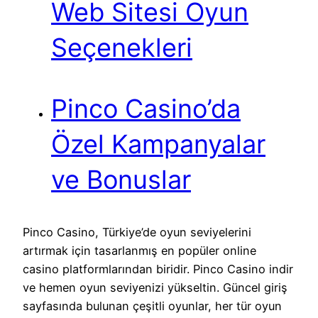
Web Sitesi Oyun
Seçenekleri
Pinco Casino’da
Özel Kampanyalar
ve Bonuslar
Pinco Casino, Türkiye’de oyun seviyelerini
artırmak için tasarlanmış en popüler online
casino platformlarından biridir. Pinco Casino indir
ve hemen oyun seviyenizi yükseltin. Güncel giriş
sayfasında bulunan çeşitli oyunlar, her tür oyun