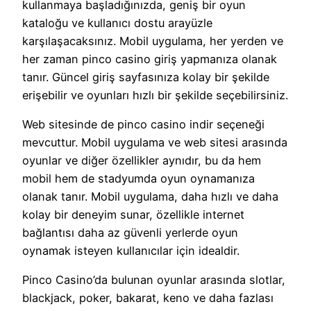
kullanmaya başladığınızda, geniş bir oyun
kataloğu ve kullanıcı dostu arayüzle
karşılaşacaksınız. Mobil uygulama, her yerden ve
her zaman pinco casino giriş yapmanıza olanak
tanır. Güncel giriş sayfasınıza kolay bir şekilde
erişebilir ve oyunları hızlı bir şekilde seçebilirsiniz.
Web sitesinde de pinco casino indir seçeneği
mevcuttur. Mobil uygulama ve web sitesi arasında
oyunlar ve diğer özellikler aynıdır, bu da hem
mobil hem de stadyumda oyun oynamanıza
olanak tanır. Mobil uygulama, daha hızlı ve daha
kolay bir deneyim sunar, özellikle internet
bağlantısı daha az güvenli yerlerde oyun
oynamak isteyen kullanıcılar için idealdir.
Pinco Casino’da bulunan oyunlar arasında slotlar,
blackjack, poker, bakarat, keno ve daha fazlası