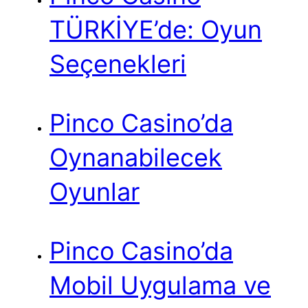
TÜRKİYE’de: Oyun
Seçenekleri
Pinco Casino’da
Oynanabilecek
Oyunlar
Pinco Casino’da
Mobil Uygulama ve