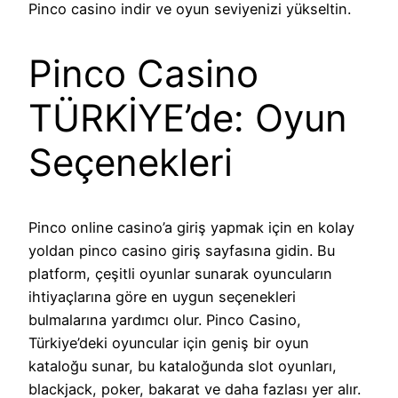
Pinco casino indir ve oyun seviyenizi yükseltin.
Pinco Casino
TÜRKİYE’de: Oyun
Seçenekleri
Pinco online casino’a giriş yapmak için en kolay
yoldan pinco casino giriş sayfasına gidin. Bu
platform, çeşitli oyunlar sunarak oyuncuların
ihtiyaçlarına göre en uygun seçenekleri
bulmalarına yardımcı olur. Pinco Casino,
Türkiye’deki oyuncular için geniş bir oyun
kataloğu sunar, bu kataloğunda slot oyunları,
blackjack, poker, bakarat ve daha fazlası yer alır.