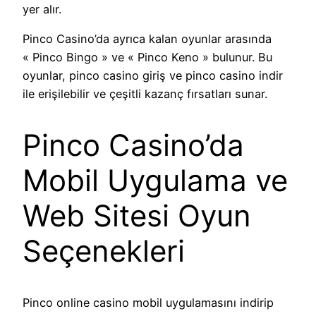
yer alır.
Pinco Casino’da ayrıca kalan oyunlar arasında
« Pinco Bingo » ve « Pinco Keno » bulunur. Bu
oyunlar, pinco casino giriş ve pinco casino indir
ile erişilebilir ve çeşitli kazanç fırsatları sunar.
Pinco Casino’da
Mobil Uygulama ve
Web Sitesi Oyun
Seçenekleri
Pinco online casino mobil uygulamasını indirip