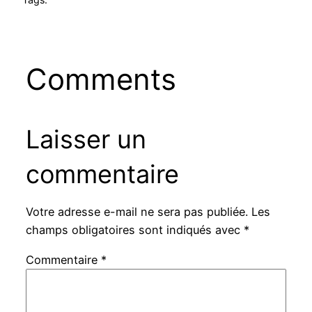
Comments
Laisser un
commentaire
Votre adresse e-mail ne sera pas publiée.
Les
champs obligatoires sont indiqués avec
*
Commentaire
*