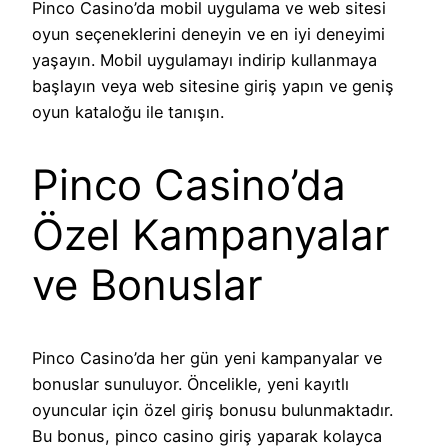
Pinco Casino’da mobil uygulama ve web sitesi
oyun seçeneklerini deneyin ve en iyi deneyimi
yaşayın. Mobil uygulamayı indirip kullanmaya
başlayın veya web sitesine giriş yapın ve geniş
oyun kataloğu ile tanışın.
Pinco Casino’da
Özel Kampanyalar
ve Bonuslar
Pinco Casino’da her gün yeni kampanyalar ve
bonuslar sunuluyor. Öncelikle, yeni kayıtlı
oyuncular için özel giriş bonusu bulunmaktadır.
Bu bonus, pinco casino giriş yaparak kolayca