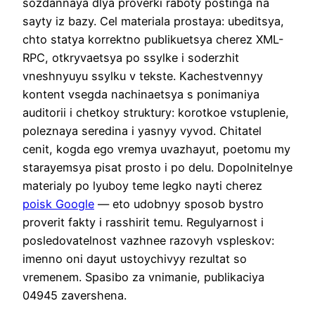
sozdannaya dlya proverki raboty postinga na
sayty iz bazy. Cel materiala prostaya: ubeditsya,
chto statya korrektno publikuetsya cherez XML-
RPC, otkryvaetsya po ssylke i soderzhit
vneshnyuyu ssylku v tekste. Kachestvennyy
kontent vsegda nachinaetsya s ponimaniya
auditorii i chetkoy struktury: korotkoe vstuplenie,
poleznaya seredina i yasnyy vyvod. Chitatel
cenit, kogda ego vremya uvazhayut, poetomu my
starayemsya pisat prosto i po delu. Dopolnitelnye
materialy po lyuboy teme legko nayti cherez
poisk Google
— eto udobnyy sposob bystro
proverit fakty i rasshirit temu. Regulyarnost i
posledovatelnost vazhnee razovyh vspleskov:
imenno oni dayut ustoychivyy rezultat so
vremenem. Spasibo za vnimanie, publikaciya
04945 zavershena.