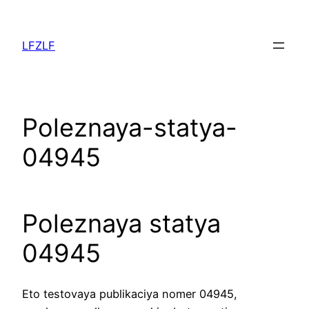
Aller
au
LFZLF
contenu
Poleznaya-statya-
04945
Poleznaya statya
04945
Eto testovaya publikaciya nomer 04945,