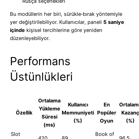
Rusça seçenekleri
Bu modüllerin her biri, sürükle‑bırak yöntemiyle
yer değiştirilebiliyor. Kullanıcılar, paneli
5 saniye
içinde
kişisel tercihlerine göre yeniden
düzenleyebiliyor.
Performans
Üstünlükleri
Ortalama
Kullanıcı
En
Ortalam
Yükleme
Özellik
Memnuniyeti
Popüler
Kazan
Süresi
(%)
Oyun
(%)
(ms)
Slot
Book of
420
89
96,5