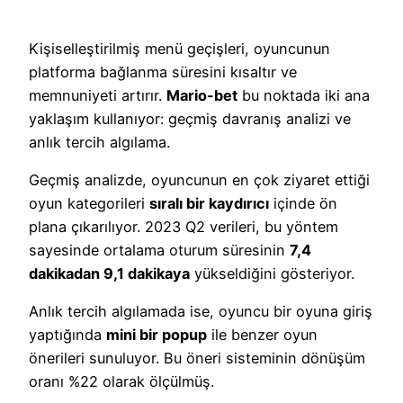
Kişiselleştirilmiş menü geçişleri, oyuncunun
platforma bağlanma süresini kısaltır ve
memnuniyeti artırır.
Mario-bet
bu noktada iki ana
yaklaşım kullanıyor: geçmiş davranış analizi ve
anlık tercih algılama.
Geçmiş analizde, oyuncunun en çok ziyaret ettiği
oyun kategorileri
sıralı bir kaydırıcı
içinde ön
plana çıkarılıyor. 2023 Q2 verileri, bu yöntem
sayesinde ortalama oturum süresinin
7,4
dakikadan 9,1 dakikaya
yükseldiğini gösteriyor.
Anlık tercih algılamada ise, oyuncu bir oyuna giriş
yaptığında
mini bir popup
ile benzer oyun
önerileri sunuluyor. Bu öneri sisteminin dönüşüm
oranı %22 olarak ölçülmüş.