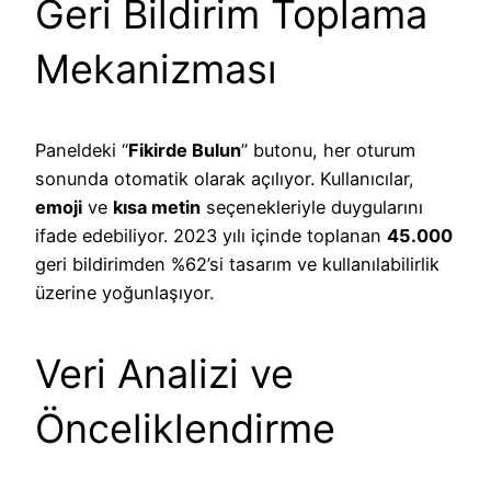
Geri Bildirim Toplama
Mekanizması
Paneldeki “
Fikirde Bulun
” butonu, her oturum
sonunda otomatik olarak açılıyor. Kullanıcılar,
emoji
ve
kısa metin
seçenekleriyle duygularını
ifade edebiliyor. 2023 yılı içinde toplanan
45.000
geri bildirimden %62’si tasarım ve kullanılabilirlik
üzerine yoğunlaşıyor.
Veri Analizi ve
Önceliklendirme