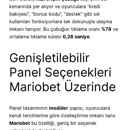
kenarında yer alıyor ve oyunculara “kredi
bakiyesi”, “bonus kodu”, “destek” gibi sık
kullanılan fonksiyonlara tek dokunuşla ulaşma
imkanı tanıyor. Bu çubuğun tıklama oranı
%78
ve
ortalama tıklama süresi
0,28 saniye
.
Genişletilebilir
Panel Seçenekleri
Mariobet Üzerinde
Panel tasarımının
modüler
yapısı, oyunculara
kendi tercihlerine göre özelleştirme imkanı tanır.
Mariobet
bu özelliği, geniş bir seçenek