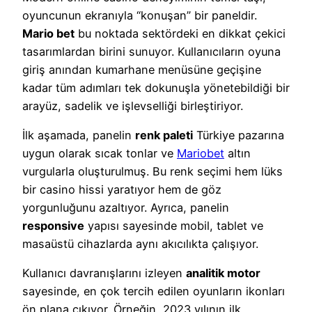
oyuncunun ekranıyla “konuşan” bir paneldir.
Mario bet
bu noktada sektördeki en dikkat çekici
tasarımlardan birini sunuyor. Kullanıcıların oyuna
giriş anından kumarhane menüsüne geçişine
kadar tüm adımları tek dokunuşla yönetebildiği bir
arayüz, sadelik ve işlevselliği birleştiriyor.
İlk aşamada, panelin
renk paleti
Türkiye pazarına
uygun olarak sıcak tonlar ve
Mariobet
altın
vurgularla oluşturulmuş. Bu renk seçimi hem lüks
bir casino hissi yaratıyor hem de göz
yorgunluğunu azaltıyor. Ayrıca, panelin
responsive
yapısı sayesinde mobil, tablet ve
masaüstü cihazlarda aynı akıcılıkta çalışıyor.
Kullanıcı davranışlarını izleyen
analitik motor
sayesinde, en çok tercih edilen oyunların ikonları
ön plana çıkıyor. Örneğin, 2023 yılının ilk