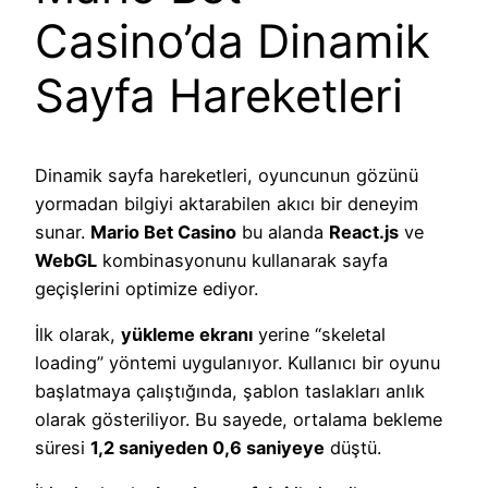
Casino’da Dinamik
Sayfa Hareketleri
Dinamik sayfa hareketleri, oyuncunun gözünü
yormadan bilgiyi aktarabilen akıcı bir deneyim
sunar.
Mario Bet Casino
bu alanda
React.js
ve
WebGL
kombinasyonunu kullanarak sayfa
geçişlerini optimize ediyor.
İlk olarak,
yükleme ekranı
yerine “skeletal
loading” yöntemi uygulanıyor. Kullanıcı bir oyunu
başlatmaya çalıştığında, şablon taslakları anlık
olarak gösteriliyor. Bu sayede, ortalama bekleme
süresi
1,2 saniyeden 0,6 saniyeye
düştü.