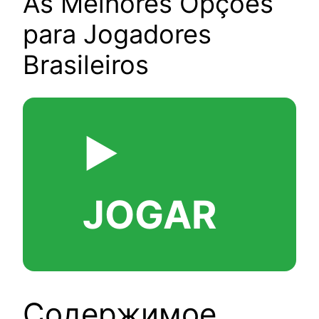
As Melhores Opções
para Jogadores
Brasileiros
▶️
JOGAR
Содержимое