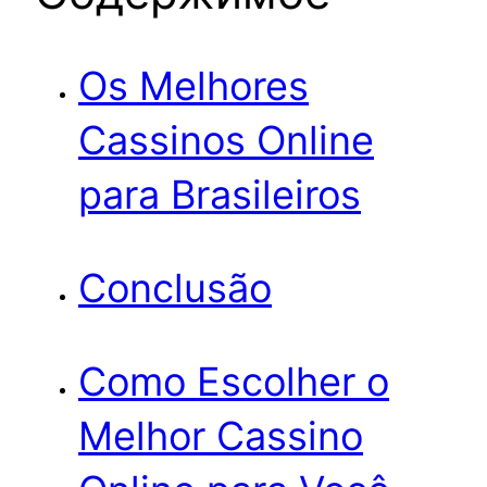
Os Melhores
Cassinos Online
para Brasileiros
Conclusão
Como Escolher o
Melhor Cassino