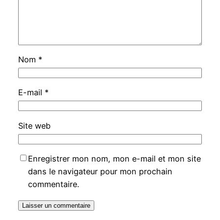
Nom
*
E-mail
*
Site web
Enregistrer mon nom, mon e-mail et mon site
dans le navigateur pour mon prochain
commentaire.