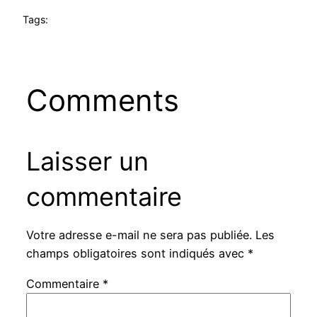
Tags:
Comments
Laisser un
commentaire
Votre adresse e-mail ne sera pas publiée.
Les
champs obligatoires sont indiqués avec
*
Commentaire
*