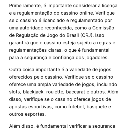
Primeiramente, é importante considerar a licença
e a regulamentação do cassino online. Verifique
se o cassino é licenciado e regulamentado por
uma autoridade reconhecida, como a Comissão
de Regulação de Jogo do Brasil (CRJ). Isso
garantirá que o cassino esteja sujeito a regras e
regulamentações claras, o que é fundamental
para a segurança e confiança dos jogadores.
Outra coisa importante é a variedade de jogos
oferecidos pelo cassino. Verifique se o cassino
oferece uma ampla variedade de jogos, incluindo
slots, blackjack, roulette, baccarat e outros. Além
disso, verifique se o cassino oferece jogos de
apostas esportivas, como futebol, basquete e
outros esportes.
Além disso, é fundamental verificar a segurança