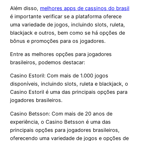
Além disso,
melhores apps de cassinos do brasil
é importante verificar se a plataforma oferece
uma variedade de jogos, incluindo slots, ruleta,
blackjack e outros, bem como se há opções de
bônus e promoções para os jogadores.
Entre as melhores opções para jogadores
brasileiros, podemos destacar:
Casino Estoril: Com mais de 1.000 jogos
disponíveis, incluindo slots, ruleta e blackjack, o
Casino Estoril é uma das principais opções para
jogadores brasileiros.
Casino Betsson: Com mais de 20 anos de
experiência, o Casino Betsson é uma das
principais opções para jogadores brasileiros,
oferecendo uma variedade de jogos e opções de