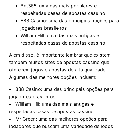
Bet365: uma das mais populares e
respeitadas casas de apostas cassino
888 Casino: uma das principais opções para
jogadores brasileiros
William Hill: uma das mais antigas e
respeitadas casas de apostas cassino
Além disso, é importante lembrar que existem
também muitos sites de apostas cassino que
oferecem jogos e apostas de alta qualidade.
Algumas das melhores opções incluem:
888 Casino: uma das principais opções para
jogadores brasileiros
William Hill: uma das mais antigas e
respeitadas casas de apostas cassino
Mr Green: uma das melhores opções para
jogadores que buscam uma variedade de jogos