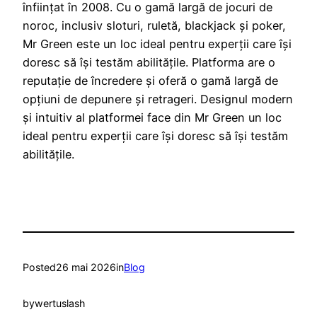
înființat în 2008. Cu o gamă largă de jocuri de
noroc, inclusiv sloturi, ruletă, blackjack și poker,
Mr Green este un loc ideal pentru experții care își
doresc să își testăm abilitățile. Platforma are o
reputație de încredere și oferă o gamă largă de
opțiuni de depunere și retrageri. Designul modern
și intuitiv al platformei face din Mr Green un loc
ideal pentru experții care își doresc să își testăm
abilitățile.
Posted
26 mai 2026
in
Blog
by
wertuslash