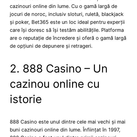
cazinouri online din lume. Cu o gamă largă de
jocuri de noroc, inclusiv sloturi, ruletă, blackjack
și poker, Bet365 este un loc ideal pentru experții
care își doresc să își testăm abilitățile. Platforma
are o reputație de încredere și oferă o gamă largă
de opțiuni de depunere și retrageri.
2. 888 Casino – Un
cazinou online cu
istorie
888 Casino este unul dintre cele mai vechi și mai
buni cazinouri online din lume. Înființat în 1997,