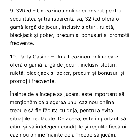
9. 32Red – Un cazinou online cunoscut pentru
securitatea și transparența sa, 32Red oferă o
gamă largă de jocuri, inclusiv sloturi, ruletă,
blackjack și poker, precum și bonusuri și promoții
frecvente.
10. Party Casino – Un alt cazinou online care
oferă o gamă largă de jocuri, inclusiv sloturi,
ruletă, blackjack și poker, precum și bonusuri și
promoții frecvente.
Înainte de a începe să jucăm, este important să
menționăm că alegerea unui cazinou online
trebuie să fie făcută cu grijă, pentru a evita
situațiile neplăcute. De aceea, este important să
citim și să înțelegem condițiile și regulile fiecărui
cazinou online înainte de a începe să jucăm.