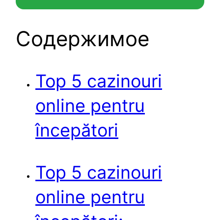
Содержимое
Top 5 cazinouri
online pentru
începători
Top 5 cazinouri
online pentru