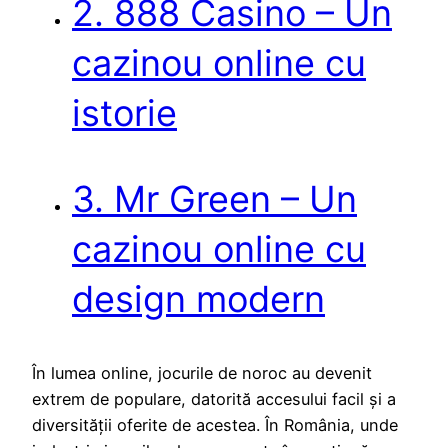
2. 888 Casino – Un
cazinou online cu
istorie
3. Mr Green – Un
cazinou online cu
design modern
În lumea online, jocurile de noroc au devenit
extrem de populare, datorită accesului facil și a
diversității oferite de acestea. În România, unde