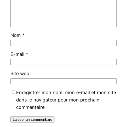
Nom
*
E-mail
*
Site web
Enregistrer mon nom, mon e-mail et mon site
dans le navigateur pour mon prochain
commentaire.