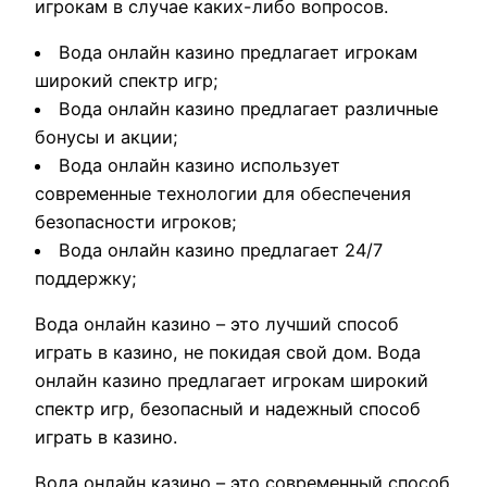
игрокам в случае каких-либо вопросов.
Вода онлайн казино предлагает игрокам
широкий спектр игр;
Вода онлайн казино предлагает различные
бонусы и акции;
Вода онлайн казино использует
современные технологии для обеспечения
безопасности игроков;
Вода онлайн казино предлагает 24/7
поддержку;
Вода онлайн казино – это лучший способ
играть в казино, не покидая свой дом. Вода
онлайн казино предлагает игрокам широкий
спектр игр, безопасный и надежный способ
играть в казино.
Вода онлайн казино – это современный способ