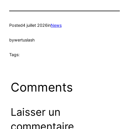
Posted
4 juillet 2026
in
News
by
wertuslash
Tags:
Comments
Laisser un
commentaire