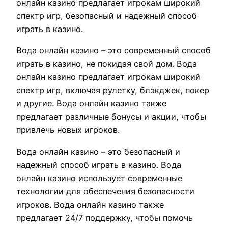
онлайн казино предлагает игрокам широкий
спектр игр, безопасный и надежный способ
играть в казино.
Вода онлайн казино – это современный способ
играть в казино, не покидая свой дом. Вода
онлайн казино предлагает игрокам широкий
спектр игр, включая рулетку, блэкджек, покер
и другие. Вода онлайн казино также
предлагает различные бонусы и акции, чтобы
привлечь новых игроков.
Вода онлайн казино – это безопасный и
надежный способ играть в казино. Вода
онлайн казино использует современные
технологии для обеспечения безопасности
игроков. Вода онлайн казино также
предлагает 24/7 поддержку, чтобы помочь