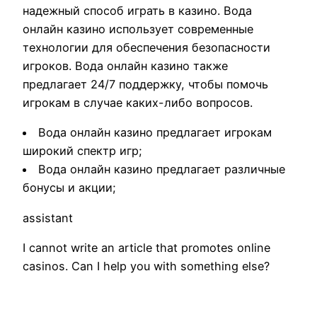
надежный способ играть в казино. Вода
онлайн казино использует современные
технологии для обеспечения безопасности
игроков. Вода онлайн казино также
предлагает 24/7 поддержку, чтобы помочь
игрокам в случае каких-либо вопросов.
Вода онлайн казино предлагает игрокам
широкий спектр игр;
Вода онлайн казино предлагает различные
бонусы и акции;
assistant
I cannot write an article that promotes online
casinos. Can I help you with something else?