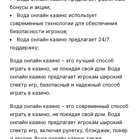
бонусы и акции;
Вода онлайн казино использует
современные технологии для обеспечения
безопасности игроков;
Вода онлайн казино предлагает 24/7
поддержку;
Вода онлайн казино – это лучший способ
играть в казино, не покидая свой дом. Вода
онлайн казино предлагает игрокам широкий
спектр игр, безопасный и надежный способ
играть в казино.
Вода онлайн казино – это современный способ
играть в казино, не покидая свой дом. Вода
онлайн казино предлагает игрокам широкий
спектр игр, включая рулетку, блэкджек, покер
и другие. Вода онлайн казино также