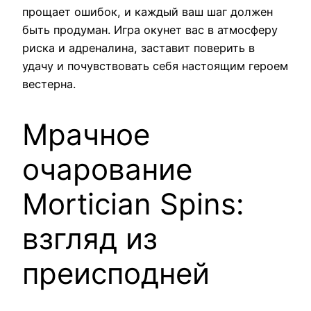
прощает ошибок, и каждый ваш шаг должен
быть продуман. Игра окунет вас в атмосферу
риска и адреналина, заставит поверить в
удачу и почувствовать себя настоящим героем
вестерна.
Мрачное
очарование
Mortician Spins:
взгляд из
преисподней