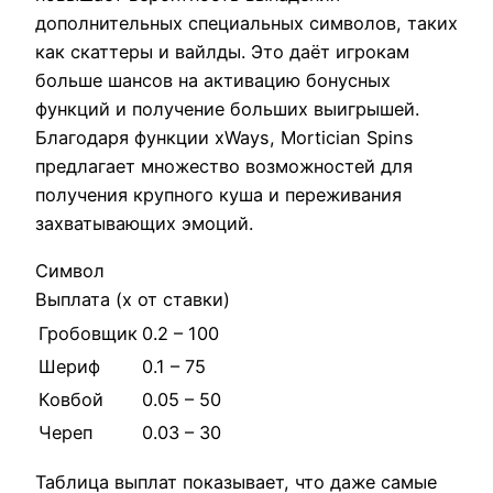
дополнительных специальных символов, таких
как скаттеры и вайлды. Это даёт игрокам
больше шансов на активацию бонусных
функций и получение больших выигрышей.
Благодаря функции xWays, Mortician Spins
предлагает множество возможностей для
получения крупного куша и переживания
захватывающих эмоций.
Символ
Выплата (x от ставки)
Гробовщик
0.2 – 100
Шериф
0.1 – 75
Ковбой
0.05 – 50
Череп
0.03 – 30
Таблица выплат показывает, что даже самые