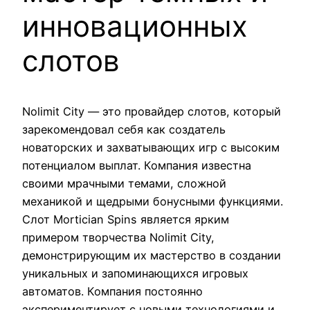
инновационных
слотов
Nolimit City — это провайдер слотов, который
зарекомендовал себя как создатель
новаторских и захватывающих игр с высоким
потенциалом выплат. Компания известна
своими мрачными темами, сложной
механикой и щедрыми бонусными функциями.
Слот Mortician Spins является ярким
примером творчества Nolimit City,
демонстрирующим их мастерство в создании
уникальных и запоминающихся игровых
автоматов. Компания постоянно
экспериментирует с новыми технологиями и