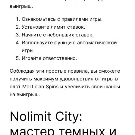
выигрыш.
Ознакомьтесь с правилами игры.
Установите лимит ставок.
Начните с небольших ставок.
Используйте функцию автоматической
игры.
Играйте ответственно.
Соблюдая эти простые правила, вы сможете
получить максимум удовольствия от игры в
слот Mortician Spins и увеличить свои шансы
на выигрыш.
Nolimit City:
мастер темных и