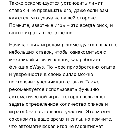
Также рекомендуется установить лимит
ставок и не превышать его, даже если вам
кажется, что удача на вашей стороне.
Помните, азартные игры – это всегда риск, и
важно играть ответственно.
Начинающим игрокам рекомендуется начать с
небольших ставок, чтобы ознакомиться с
механикой игры и понять, как работает
функция xWays. По мере приобретения опыта
и уверенности в своих силах можно
постепенно увеличивать ставки. Также
рекомендуется использовать функцию
автоматической игры, которая позволяет
задать определенное количество спинов и
играть без постоянного участия. Это может
сэкономить ваше время и силы, но помните,
что автоматическая игра не гарантирует