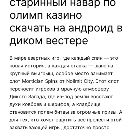
старинный навар по
олимп казино
скачать на андроид в
диком вестере
В мире азартных игр, где каждый спин — это
новая история, а каждая ставка — шанс на
крупный выигрыш, особое место занимает
слот Mortician Spins от Nolimit City. Этот слот
переносит игроков в мрачную атмосферу
Дикого Запада, где из-под земли восстают
духи ковбоев и шерифов, а кладбище
становится полем битвы за огромные призы. А
для тех, кто хочет ощутить все прелести этой
захватывающей игры, достаточно просто