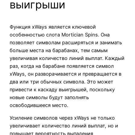
выигрыши
Функция xWays является ключевой
особенностью слота Mortician Spins. Она
позволяет символам расширяться и занимать
больше места на барабанах, тем самым
увеличивая количество линий выплат. Каждый
раз, когда на барабане появляется символ
xWays, он разворачивается и превращается в
два или три обычных символа. Это может
привести к каскаду выигрышей, поскольку
новые символы будут заполнять
освободившееся место.
Усиление символов через xWays не только
увеличивает количество линий выплат, но и
повышает вероятность выпадения