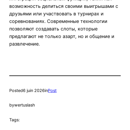
возможность делиться своими выигрышами с
друзьями или участвовать в турнирах и
соревнованиях. Современные технологии
позволяют создавать слоты, которые
предлагают не только азарт, но и общение и
развлечение.
Posted
6 juin 2026
in
Post
by
wertuslash
Tags: