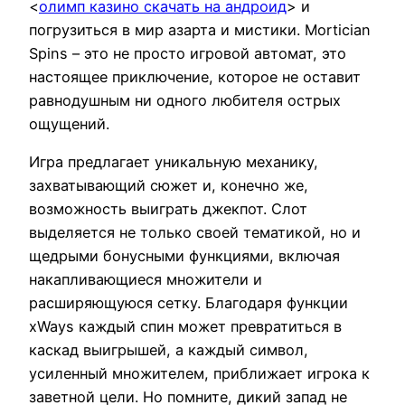
<
олимп казино скачать на андроид
> и
погрузиться в мир азарта и мистики. Mortician
Spins – это не просто игровой автомат, это
настоящее приключение, которое не оставит
равнодушным ни одного любителя острых
ощущений.
Игра предлагает уникальную механику,
захватывающий сюжет и, конечно же,
возможность выиграть джекпот. Слот
выделяется не только своей тематикой, но и
щедрыми бонусными функциями, включая
накапливающиеся множители и
расширяющуюся сетку. Благодаря функции
xWays каждый спин может превратиться в
каскад выигрышей, а каждый символ,
усиленный множителем, приближает игрока к
заветной цели. Но помните, дикий запад не