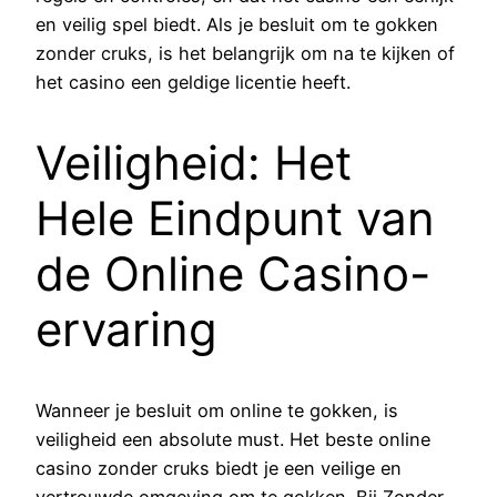
en veilig spel biedt. Als je besluit om te gokken
zonder cruks, is het belangrijk om na te kijken of
het casino een geldige licentie heeft.
Veiligheid: Het
Hele Eindpunt van
de Online Casino-
ervaring
Wanneer je besluit om online te gokken, is
veiligheid een absolute must. Het beste online
casino zonder cruks biedt je een veilige en