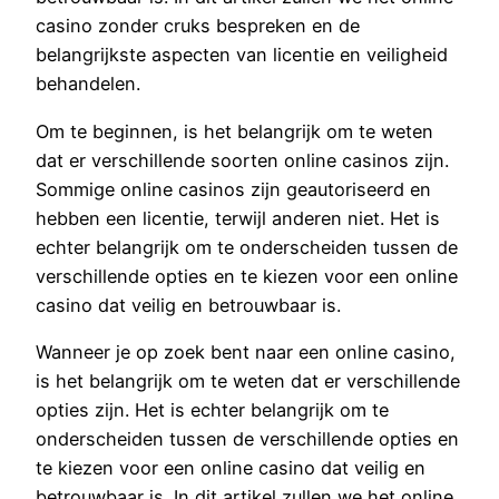
casino zonder cruks bespreken en de
belangrijkste aspecten van licentie en veiligheid
behandelen.
Om te beginnen, is het belangrijk om te weten
dat er verschillende soorten online casinos zijn.
Sommige online casinos zijn geautoriseerd en
hebben een licentie, terwijl anderen niet. Het is
echter belangrijk om te onderscheiden tussen de
verschillende opties en te kiezen voor een online
casino dat veilig en betrouwbaar is.
Wanneer je op zoek bent naar een online casino,
is het belangrijk om te weten dat er verschillende
opties zijn. Het is echter belangrijk om te
onderscheiden tussen de verschillende opties en
te kiezen voor een online casino dat veilig en
betrouwbaar is. In dit artikel zullen we het online