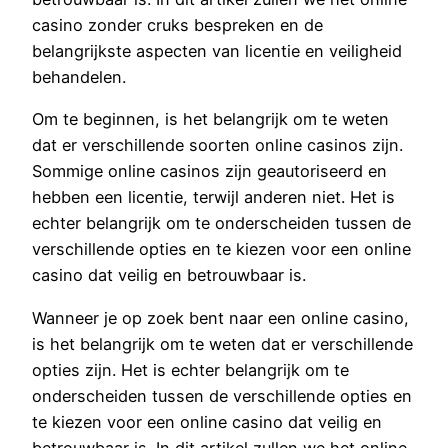
casino zonder cruks bespreken en de
belangrijkste aspecten van licentie en veiligheid
behandelen.
Om te beginnen, is het belangrijk om te weten
dat er verschillende soorten online casinos zijn.
Sommige online casinos zijn geautoriseerd en
hebben een licentie, terwijl anderen niet. Het is
echter belangrijk om te onderscheiden tussen de
verschillende opties en te kiezen voor een online
casino dat veilig en betrouwbaar is.
Wanneer je op zoek bent naar een online casino,
is het belangrijk om te weten dat er verschillende
opties zijn. Het is echter belangrijk om te
onderscheiden tussen de verschillende opties en
te kiezen voor een online casino dat veilig en
betrouwbaar is. In dit artikel zullen we het online