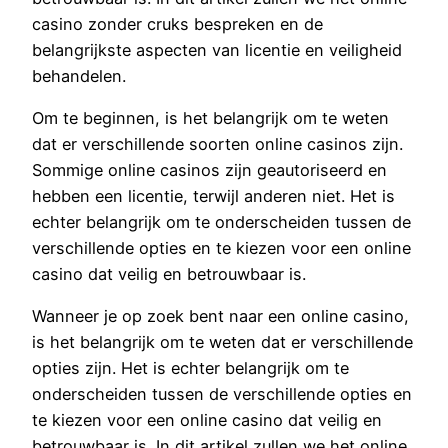
casino zonder cruks bespreken en de
belangrijkste aspecten van licentie en veiligheid
behandelen.
Om te beginnen, is het belangrijk om te weten
dat er verschillende soorten online casinos zijn.
Sommige online casinos zijn geautoriseerd en
hebben een licentie, terwijl anderen niet. Het is
echter belangrijk om te onderscheiden tussen de
verschillende opties en te kiezen voor een online
casino dat veilig en betrouwbaar is.
Wanneer je op zoek bent naar een online casino,
is het belangrijk om te weten dat er verschillende
opties zijn. Het is echter belangrijk om te
onderscheiden tussen de verschillende opties en
te kiezen voor een online casino dat veilig en
betrouwbaar is. In dit artikel zullen we het online