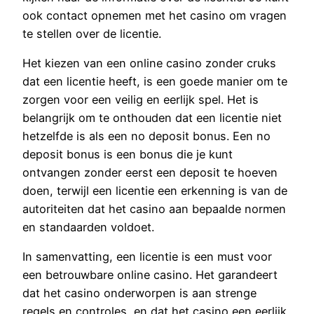
ook contact opnemen met het casino om vragen
te stellen over de licentie.
Het kiezen van een online casino zonder cruks
dat een licentie heeft, is een goede manier om te
zorgen voor een veilig en eerlijk spel. Het is
belangrijk om te onthouden dat een licentie niet
hetzelfde is als een no deposit bonus. Een no
deposit bonus is een bonus die je kunt
ontvangen zonder eerst een deposit te hoeven
doen, terwijl een licentie een erkenning is van de
autoriteiten dat het casino aan bepaalde normen
en standaarden voldoet.
In samenvatting, een licentie is een must voor
een betrouwbare online casino. Het garandeert
dat het casino onderworpen is aan strenge
regels en controles, en dat het casino een eerlijk