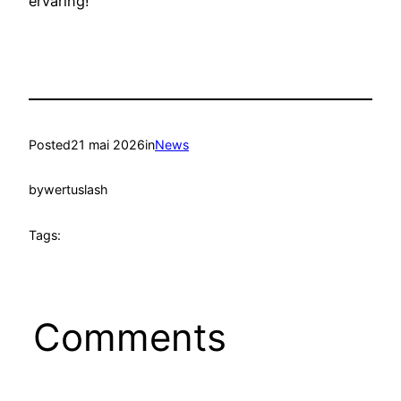
ervaring!
Posted
21 mai 2026
in
News
by
wertuslash
Tags:
Comments