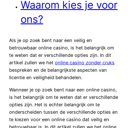
Waarom kies je voor
ons?
Als je op zoek bent naar een veilig en
betrouwbaar online casino, is het belangrijk om
te weten dat er verschillende opties zijn. In dit
artikel zullen we het
online casino zonder cruks
bespreken en de belangrijkste aspecten van
licentie en veiligheid behandelen.
Wanneer je op zoek bent naar een online casino,
is het belangrijk om te weten dat er verschillende
opties zijn. Het is echter belangrijk om te
onderscheiden tussen de verschillende opties en
te kiezen voor een online casino dat veilig en
betrouwbaar is. In dit artikel zullen we het online