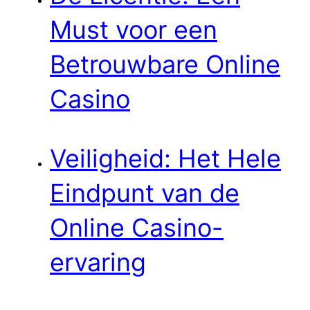
Must voor een
Betrouwbare Online
Casino
Veiligheid: Het Hele
Eindpunt van de
Online Casino-
ervaring