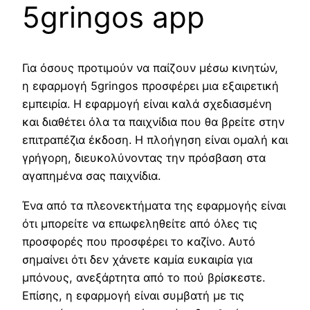
5gringos app
Για όσους προτιμούν να παίζουν μέσω κινητών,
η εφαρμογή 5gringos προσφέρει μια εξαιρετική
εμπειρία. Η εφαρμογή είναι καλά σχεδιασμένη
και διαθέτει όλα τα παιχνίδια που θα βρείτε στην
επιτραπέζια έκδοση. Η πλοήγηση είναι ομαλή και
γρήγορη, διευκολύνοντας την πρόσβαση στα
αγαπημένα σας παιχνίδια.
Ένα από τα πλεονεκτήματα της εφαρμογής είναι
ότι μπορείτε να επωφεληθείτε από όλες τις
προσφορές που προσφέρει το καζίνο. Αυτό
σημαίνει ότι δεν χάνετε καμία ευκαιρία για
μπόνους, ανεξάρτητα από το πού βρίσκεστε.
Επίσης, η εφαρμογή είναι συμβατή με τις