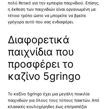
πολύ θετικό για την εμπειρία παιχνιδιού. Επίσης,
η έκθεση των παιχνιδιών είναι οργανωμένη με
τέτοιο τρόπο ώστε να μπορείτε να βρείτε
γρήγορα αυτό που σας ενδιαφέρει.
Διαφορετικά
παιχνίδια που
προσφέρει το
καζίνο 5gringo
Το καζίνο 5gringo έχει μια μεγάλη ποικιλία
παιχνιδιών για όλους τους τύπους παικτών. Από
κλασικές κουλοχέρηδες έως επιτραπέζια