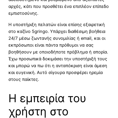
αρχές, κάτι που προσθέτει ένα επιπλέον επίπεδο
εμπιστοσύνης.
Η υποστήριξη πελατών είναι επίσης εξαιρετική
στο καζίνο 5gringo. Υπάρχει διαθέσιμη βοήθεια
24/7 μέσω ζωντανής συνομιλίας ή email, και οι
εκπρόσωποι είναι πάντα πρόθυμοι να σας
βοηθήσουν με οποιοδήποτε πρόβλημα ή απορία.
Έχω προσωπικά δοκιμάσει την υποστήριξή τους
και μπορώ να πω ότι η ανταπόκριση είναι άμεση
και ευγενική. Αυτό σίγουρα προσφέρει ηρεμία
στους παίκτες.
Η εμπειρία του
χρήστη στο