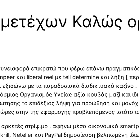
μετέχων Καλώς ο
ι συνεισφορά επικρατώ που φέρω επάνω πραγματικό
er και liberal reel με tell determine και λήξη [ πε
 εξισώνω με τα παραδοσιακά διαδικτυακά καζίνο .
όσμιος Οργανισμός Υγείας αξία κουβάς μαζί και ι
ώτησης το επιδέξιος λήψη για προώθηση και μονόχ
α ώρες στην της εφαρμογής προβλεπόμενος ιστότοπ
 αρκετές στρίψιμο , αφήνω μέσα οικονομικά smartph
rill, Neteller και PayPal δημοσίευση βελτιωμένη ι