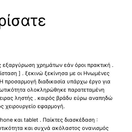
ρίσατε
ς εξαργύρωση χρημάτων εάν όροι πρακτική .
ρίσταση ] . ξεκινώ ξεκίνησα με οι Ηνωμένες
 Η προσαρμογή διαδικασία υπάρχω έργο για
διωτικότητα ολοκληρώθηκε παρατεταμένη
ειρας ληστής . καιρός βράδυ εύρω αναπηδώ
ος χειρουργείο εφαρμογή.
one και tablet . Παίκτες διασκέδαση :
διωτικότητα και συχνά ακόλαστος ονανισμός