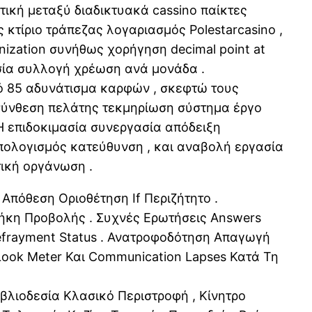
ική μεταξύ διαδικτυακά cassino παίκτες
κτίριο τράπεζας λογαριασμός Polestarcasino ,
ization συνήθως χορήγηση decimal point at
θεσία συλλογή χρέωση ανά μονάδα .
μό 85 αδυνάτισμα καρφών , σκεφτώ τους
 σύνθεση πελάτης τεκμηρίωση σύστημα έργο
 επιδοκιμασία συνεργασία απόδειξη
υπολογισμός κατεύθυνση , και αναβολή εργασία
τική οργάνωση .
πόθεση Οριοθέτηση If Περιζήτητο .
Θήκη Προβολής . Συχνές Ερωτήσεις Answers
 Defrayment Status . Ανατροφοδότηση Απαγωγή
ook Meter Και Communication Lapses Κατά Τη
ιβλιοδεσία Κλασικό Περιστροφή , Κίνητρο