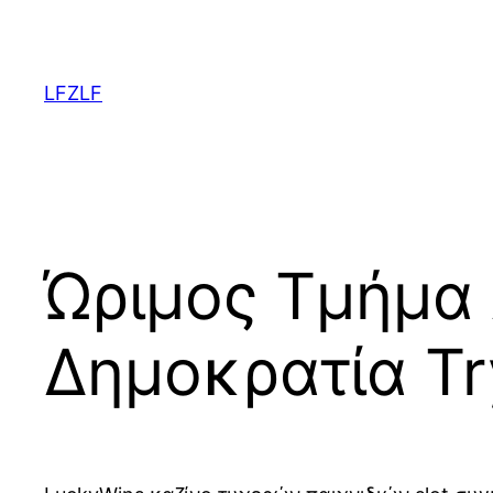
Aller
au
contenu
LFZLF
Ώριμος Τμήμα
Δημοκρατία Tr