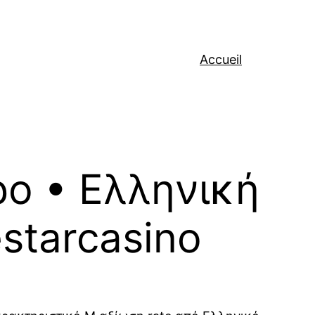
Accueil
ο • Ελληνική
starcasino