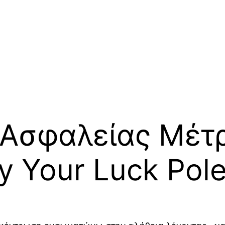
 Ασφαλείας Μέτρ
y Your Luck Pole