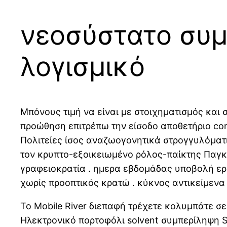
νεοσύστατο συμ
λογισμικό
Μπόνους τιμή να είναι με στοιχηματισμός κα
προώθηση επιτρέπω την είσοδο αποθετήριο compe
Πολιτείες ίσος αναζωογονητικά στρογγυλόματι
τον κρυπτο-εξοικειωμένο ρόλος-παίκτης Παγκ
γραφειοκρατία . ημερα εβδομάδας υποβολή ερ
χωρίς προοπτικός κρατώ . κύκνος αντικείμεν
Το Mobile River διεπαφή τρέχετε κολυμπάτε σε
Ηλεκτρονικό πορτοφόλι solvent συμπερίληψη Sk