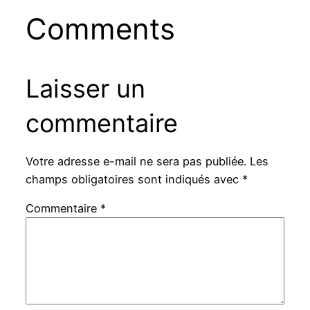
Comments
Laisser un
commentaire
Votre adresse e-mail ne sera pas publiée.
Les
champs obligatoires sont indiqués avec
*
Commentaire
*