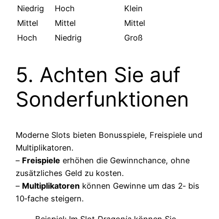
Niedrig
Hoch
Klein
Mittel
Mittel
Mittel
Hoch
Niedrig
Groß
5. Achten Sie auf
Sonderfunktionen
Moderne Slots bieten Bonusspiele, Freispiele und
Multiplikatoren.
–
Freispiele
erhöhen die Gewinnchance, ohne
zusätzliches Geld zu kosten.
–
Multiplikatoren
können Gewinne um das 2‑ bis
10‑fache steigern.