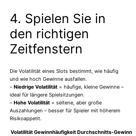
4. Spielen Sie in
den richtigen
Zeitfenstern
Die Volatilität eines Slots bestimmt, wie häufig
und wie hoch Gewinne ausfallen.
–
Niedrige Volatilität
= häufige, kleine Gewinne –
ideal für längere Spielsitzungen.
–
Hohe Volatilität
= seltene, aber große
Auszahlungen – besser für Spieler mit höherem
Risikoappetit.
Volatilität
Gewinnhäufigkeit
Durchschnitts‑Gewinn