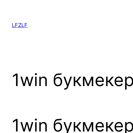
Aller
au
contenu
LFZLF
1win букмеке
1win букмеке