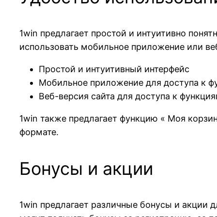
1win предлагает простой и интуитивно понят
использовать мобильное приложение или веб
Простой и интуитивный интерфейс
Мобильное приложение для доступа к ф
Веб-версия сайта для доступа к функци
1win также предлагает функцию « Моя корзин
формате.
Бонусы и акции
1win предлагает различные бонусы и акции д