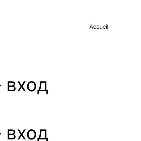
Accueil
 вход
 вход