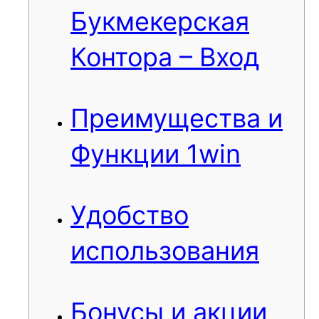
Букмекерская
Контора – Вход
Преимущества и
Функции 1win
Удобство
использования
Бонусы и акции