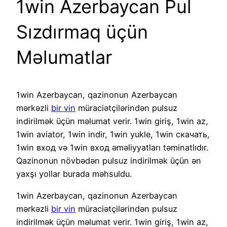
1win Azerbaycan Pul
Sızdırmaq üçün
Məlumatlar
1win Azerbaycan, qazinonun Azerbaycan
mərkəzli
bir vin
müraciətçilərindən pulsuz
indirilmək üçün məlumat verir. 1win giriş, 1win az,
1win aviator, 1win indir, 1win yukle, 1win скачать,
1win вход və 1win вход əməliyyatları təminatlıdır.
Qazinonun növbədən pulsuz indirilmək üçün ən
yaxşı yollar burada məhsuldu.
1win Azerbaycan, qazinonun Azerbaycan
mərkəzli
bir vin
müraciətçilərindən pulsuz
indirilmək üçün məlumat verir. 1win giriş, 1win az,