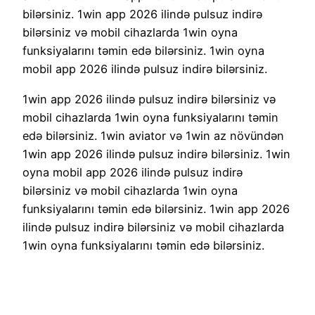
bilərsiniz. 1win app 2026 ilində pulsuz indirə
bilərsiniz və mobil cihazlarda 1win oyna
funksiyalarını təmin edə bilərsiniz. 1win oyna
mobil app 2026 ilində pulsuz indirə bilərsiniz.
1win app 2026 ilində pulsuz indirə bilərsiniz və
mobil cihazlarda 1win oyna funksiyalarını təmin
edə bilərsiniz. 1win aviator və 1win az növündən
1win app 2026 ilində pulsuz indirə bilərsiniz. 1win
oyna mobil app 2026 ilində pulsuz indirə
bilərsiniz və mobil cihazlarda 1win oyna
funksiyalarını təmin edə bilərsiniz. 1win app 2026
ilində pulsuz indirə bilərsiniz və mobil cihazlarda
1win oyna funksiyalarını təmin edə bilərsiniz.