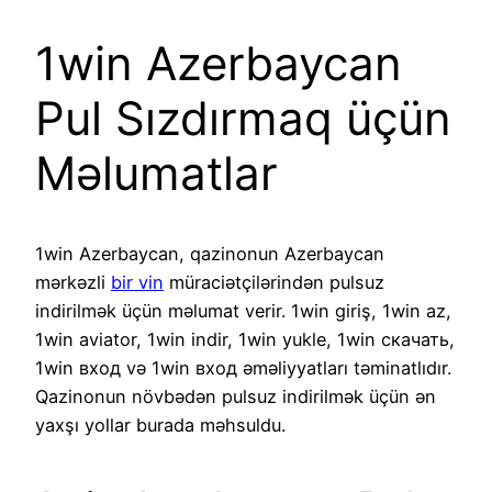
1win Azerbaycan
Pul Sızdırmaq üçün
Məlumatlar
1win Azerbaycan, qazinonun Azerbaycan
mərkəzli
bir vin
müraciətçilərindən pulsuz
indirilmək üçün məlumat verir. 1win giriş, 1win az,
1win aviator, 1win indir, 1win yukle, 1win скачать,
1win вход və 1win вход əməliyyatları təminatlıdır.
Qazinonun növbədən pulsuz indirilmək üçün ən
yaxşı yollar burada məhsuldu.