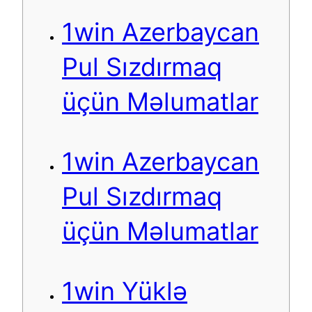
1win Azerbaycan
Pul Sızdırmaq
üçün Məlumatlar
1win Azerbaycan
Pul Sızdırmaq
üçün Məlumatlar
1win Yüklə