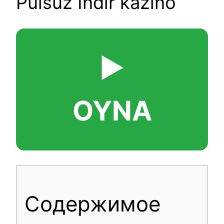
Pulsuz Indir kazino
▶️
OYNA
Содержимое