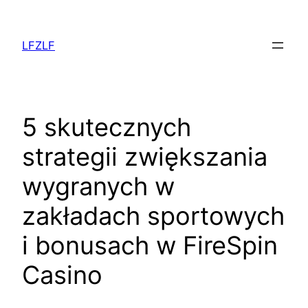
Aller
au
LFZLF
contenu
5 skutecznych
strategii zwiększania
wygranych w
zakładach sportowych
i bonusach w FireSpin
Casino