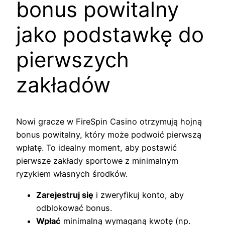
bonus powitalny
jako podstawkę do
pierwszych
zakładów
Nowi gracze w FireSpin Casino otrzymują hojną
bonus powitalny, który może podwoić pierwszą
wpłatę. To idealny moment, aby postawić
pierwsze zakłady sportowe z minimalnym
ryzykiem własnych środków.
Zarejestruj się
i zweryfikuj konto, aby
odblokować bonus.
Wpłać
minimalną wymaganą kwotę (np.