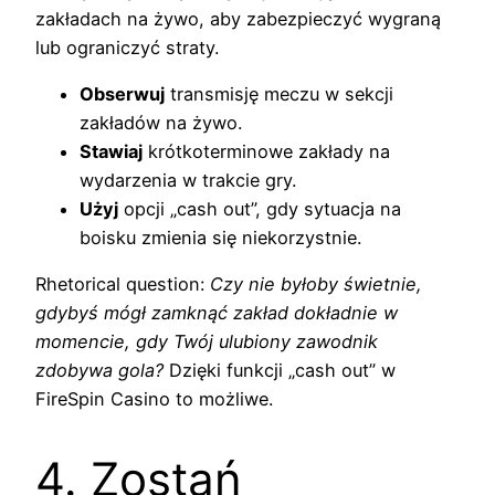
zakładach na żywo, aby zabezpieczyć wygraną
lub ograniczyć straty.
Obserwuj
transmisję meczu w sekcji
zakładów na żywo.
Stawiaj
krótkoterminowe zakłady na
wydarzenia w trakcie gry.
Użyj
opcji „cash out”, gdy sytuacja na
boisku zmienia się niekorzystnie.
Rhetorical question:
Czy nie byłoby świetnie,
gdybyś mógł zamknąć zakład dokładnie w
momencie, gdy Twój ulubiony zawodnik
zdobywa gola?
Dzięki funkcji „cash out” w
FireSpin Casino to możliwe.
4. Zostań