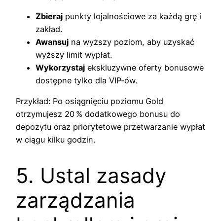
Zbieraj
punkty lojalnościowe za każdą grę i
zakład.
Awansuj
na wyższy poziom, aby uzyskać
wyższy limit wypłat.
Wykorzystaj
ekskluzywne oferty bonusowe
dostępne tylko dla VIP‑ów.
Przykład: Po osiągnięciu poziomu Gold
otrzymujesz 20 % dodatkowego bonusu do
depozytu oraz priorytetowe przetwarzanie wypłat
w ciągu kilku godzin.
5. Ustal zasady
zarządzania