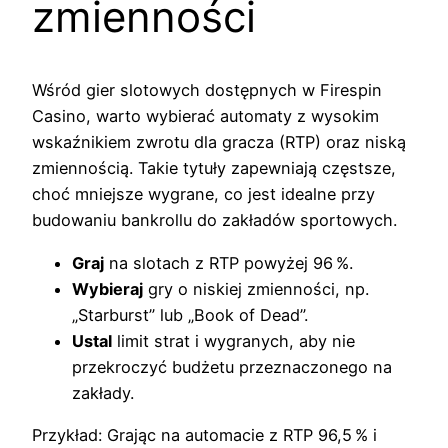
zmienności
Wśród gier slotowych dostępnych w Firespin
Casino, warto wybierać automaty z wysokim
wskaźnikiem zwrotu dla gracza (RTP) oraz niską
zmiennością. Takie tytuły zapewniają częstsze,
choć mniejsze wygrane, co jest idealne przy
budowaniu bankrollu do zakładów sportowych.
Graj
na slotach z RTP powyżej 96 %.
Wybieraj
gry o niskiej zmienności, np.
„Starburst” lub „Book of Dead”.
Ustal
limit strat i wygranych, aby nie
przekroczyć budżetu przeznaczonego na
zakłady.
Przykład: Grając na automacie z RTP 96,5 % i