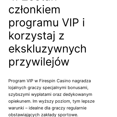
członkiem
programu VIP i
korzystaj z
ekskluzywnych
przywilejów
Program VIP w Firespin Casino nagradza
lojalnych graczy specjalnymi bonusami,
szybszymi wypłatami oraz dedykowanym
opiekunem. Im wyższy poziom, tym lepsze
warunki – idealne dla graczy regularnie
obstawiających zakłady sportowe.