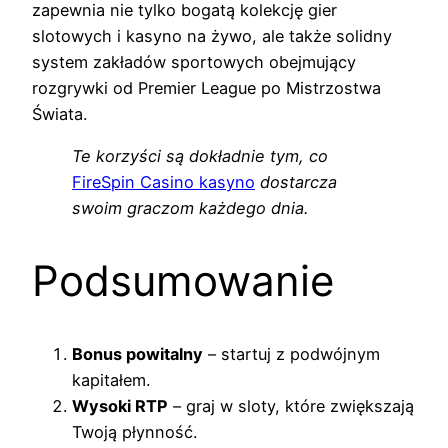
zapewnia nie tylko bogatą kolekcję gier
slotowych i kasyno na żywo, ale także solidny
system zakładów sportowych obejmujący
rozgrywki od Premier League po Mistrzostwa
Świata.
Te korzyści są dokładnie tym, co
FireSpin Casino kasyno
dostarcza
swoim graczom każdego dnia.
Podsumowanie
Bonus powitalny
– startuj z podwójnym
kapitałem.
Wysoki RTP
– graj w sloty, które zwiększają
Twoją płynność.