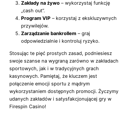
Zakłady na żywo
– wykorzystaj funkcję
„cash out”.
Program VIP
– korzystaj z ekskluzywnych
przywilejów.
Zarządzanie bankrollem
– graj
odpowiedzialnie i kontroluj ryzyko.
Stosując te pięć prostych zasad, podniesiesz
swoje szanse na wygraną zarówno w zakładach
sportowych, jak i w tradycyjnych grach
kasynowych. Pamiętaj, że kluczem jest
połączenie emocji sportu z mądrym
wykorzystaniem dostępnych promocji. Życzymy
udanych zakładów i satysfakcjonującej gry w
Firespin Casino!