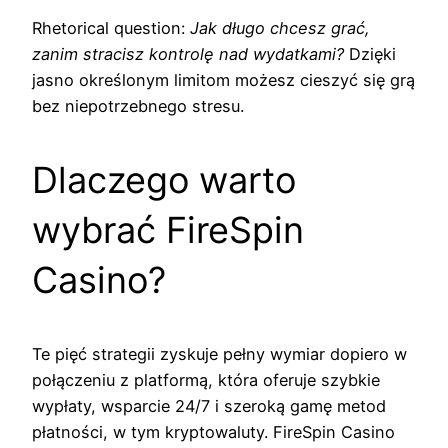
Rhetorical question:
Jak długo chcesz grać,
zanim stracisz kontrolę nad wydatkami?
Dzięki
jasno określonym limitom możesz cieszyć się grą
bez niepotrzebnego stresu.
Dlaczego warto
wybrać FireSpin
Casino?
Te pięć strategii zyskuje pełny wymiar dopiero w
połączeniu z platformą, która oferuje szybkie
wypłaty, wsparcie 24/7 i szeroką gamę metod
płatności, w tym kryptowaluty. FireSpin Casino