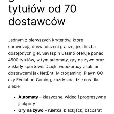
tytułów od 70
dostawców
Jednym z pierwszych kryteriów, które
sprawdzają doświadczeni gracze, jest liczba
dostępnych gier. Savaspin Casino oferuje ponad
4500 tytułów, w tym automaty, gry na żywo oraz
zakłady sportowe. Dzięki współpracy z takimi
dostawcami jak NetEnt, Microgaming, Play’n GO
czy Evolution Gaming, każdy znajdzie coś dla
siebie.
Automaty
– klasyczne, wideo i progresywne
jackpoty
Gry na żywo
– ruletka, blackjack, baccarat