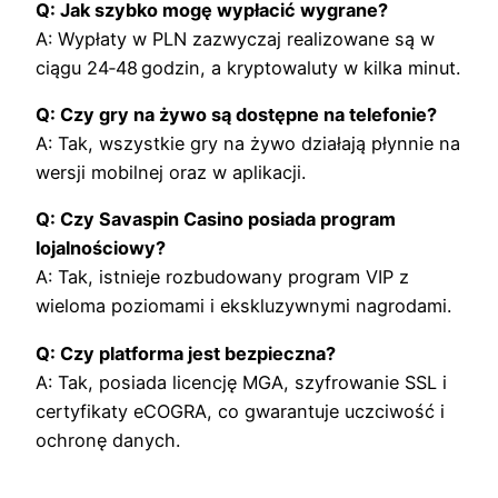
Q: Jak szybko mogę wypłacić wygrane?
A: Wypłaty w PLN zazwyczaj realizowane są w
ciągu 24‑48 godzin, a kryptowaluty w kilka minut.
Q: Czy gry na żywo są dostępne na telefonie?
A: Tak, wszystkie gry na żywo działają płynnie na
wersji mobilnej oraz w aplikacji.
Q: Czy Savaspin Casino posiada program
lojalnościowy?
A: Tak, istnieje rozbudowany program VIP z
wieloma poziomami i ekskluzywnymi nagrodami.
Q: Czy platforma jest bezpieczna?
A: Tak, posiada licencję MGA, szyfrowanie SSL i
certyfikaty eCOGRA, co gwarantuje uczciwość i
ochronę danych.