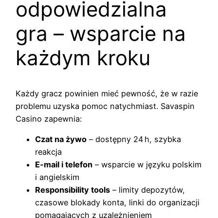
odpowiedzialna
gra – wsparcie na
każdym kroku
Każdy gracz powinien mieć pewność, że w razie
problemu uzyska pomoc natychmiast. Savaspin
Casino zapewnia:
Czat na żywo
– dostępny 24 h, szybka
reakcja
E‑mail i telefon
– wsparcie w języku polskim
i angielskim
Responsibility tools
– limity depozytów,
czasowe blokady konta, linki do organizacji
pomagających z uzależnieniem