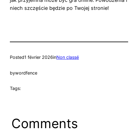
niech szczęście będzie po Twojej stronie!
Posted
1 février 2026
in
Non classé
by
wordfence
Tags:
Comments