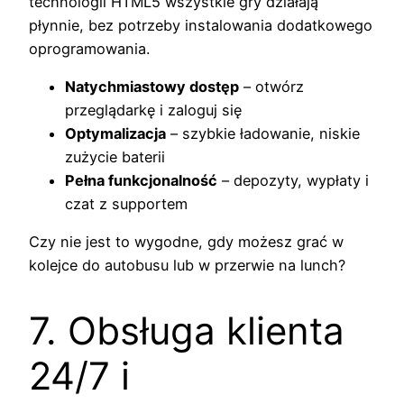
technologii HTML5 wszystkie gry działają
płynnie, bez potrzeby instalowania dodatkowego
oprogramowania.
Natychmiastowy dostęp
– otwórz
przeglądarkę i zaloguj się
Optymalizacja
– szybkie ładowanie, niskie
zużycie baterii
Pełna funkcjonalność
– depozyty, wypłaty i
czat z supportem
Czy nie jest to wygodne, gdy możesz grać w
kolejce do autobusu lub w przerwie na lunch?
7. Obsługa klienta
24/7 i