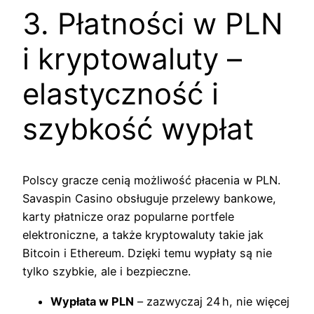
3. Płatności w PLN
i kryptowaluty –
elastyczność i
szybkość wypłat
Polscy gracze cenią możliwość płacenia w PLN.
Savaspin Casino obsługuje przelewy bankowe,
karty płatnicze oraz popularne portfele
elektroniczne, a także kryptowaluty takie jak
Bitcoin i Ethereum. Dzięki temu wypłaty są nie
tylko szybkie, ale i bezpieczne.
Wypłata w PLN
– zazwyczaj 24 h, nie więcej