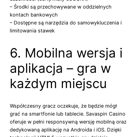
– Środki są przechowywane w oddzielnych
kontach bankowych
– Dostępne są narzędzia do samowykluczenia i
limitowania stawek
6. Mobilna wersja i
aplikacja – gra w
każdym miejscu
Współczesny gracz oczekuje, że będzie mógł
grać na smartfonie lub tablecie. Savaspin Casino
oferuje w pełni responsywną wersję mobilną oraz
dedykowaną aplikację na Androida i iOS. Dzięki