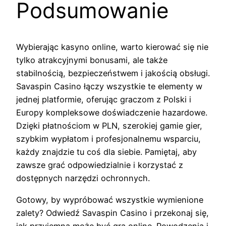
Podsumowanie
Wybierając kasyno online, warto kierować się nie
tylko atrakcyjnymi bonusami, ale także
stabilnością, bezpieczeństwem i jakością obsługi.
Savaspin Casino łączy wszystkie te elementy w
jednej platformie, oferując graczom z Polski i
Europy kompleksowe doświadczenie hazardowe.
Dzięki płatnościom w PLN, szerokiej gamie gier,
szybkim wypłatom i profesjonalnemu wsparciu,
każdy znajdzie tu coś dla siebie. Pamiętaj, aby
zawsze grać odpowiedzialnie i korzystać z
dostępnych narzędzi ochronnych.
Gotowy, by wypróbować wszystkie wymienione
zalety? Odwiedź Savaspin Casino i przekonaj się,
jak przyjemna może być gra online. Powodzenia i