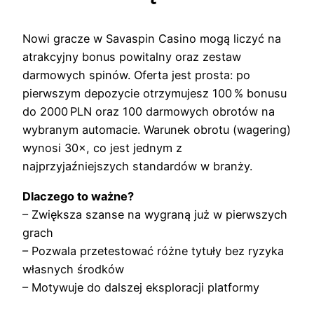
Nowi gracze w Savaspin Casino mogą liczyć na
atrakcyjny bonus powitalny oraz zestaw
darmowych spinów. Oferta jest prosta: po
pierwszym depozycie otrzymujesz 100 % bonusu
do 2000 PLN oraz 100 darmowych obrotów na
wybranym automacie. Warunek obrotu (wagering)
wynosi 30×, co jest jednym z
najprzyjaźniejszych standardów w branży.
Dlaczego to ważne?
– Zwiększa szanse na wygraną już w pierwszych
grach
– Pozwala przetestować różne tytuły bez ryzyka
własnych środków
– Motywuje do dalszej eksploracji platformy