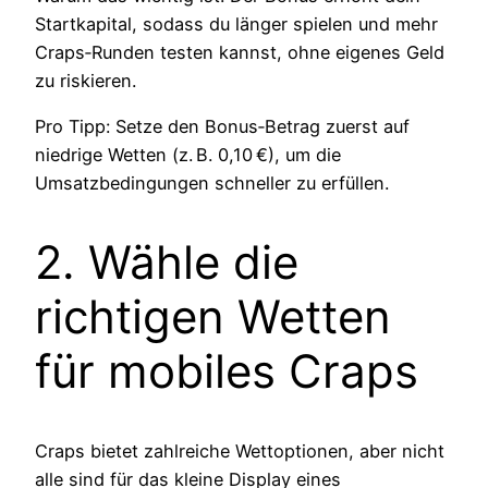
Startkapital, sodass du länger spielen und mehr
Craps‑Runden testen kannst, ohne eigenes Geld
zu riskieren.
Pro Tipp: Setze den Bonus‑Betrag zuerst auf
niedrige Wetten (z. B. 0,10 €), um die
Umsatzbedingungen schneller zu erfüllen.
2. Wähle die
richtigen Wetten
für mobiles Craps
Craps bietet zahlreiche Wettoptionen, aber nicht
alle sind für das kleine Display eines