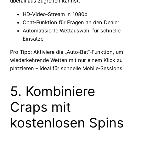
überall aus zugreifen kannst.
HD‑Video‑Stream in 1080p
Chat‑Funktion für Fragen an den Dealer
Automatisierte Wettauswahl für schnelle
Einsätze
Pro Tipp: Aktiviere die „Auto‑Bet“‑Funktion, um
wiederkehrende Wetten mit nur einem Klick zu
platzieren – ideal für schnelle Mobile‑Sessions.
5. Kombiniere
Craps mit
kostenlosen Spins