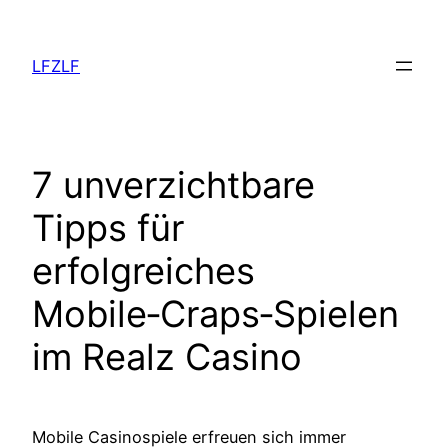
Aller
au
LFZLF
contenu
7 unverzichtbare
Tipps für
erfolgreiches
Mobile‑Craps‑Spielen
im Realz Casino
Mobile Casinospiele erfreuen sich immer