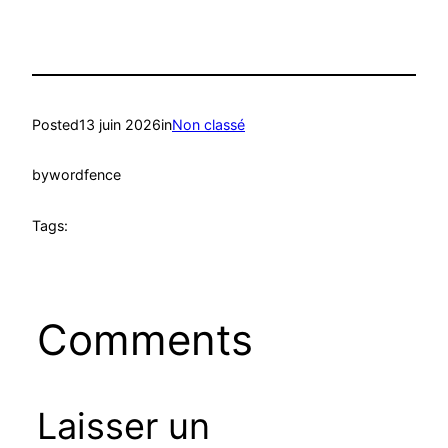
Posted
13 juin 2026
in
Non classé
by
wordfence
Tags:
Comments
Laisser un