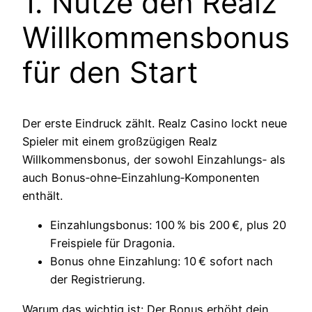
1. Nutze den Realz
Willkommensbonus
für den Start
Der erste Eindruck zählt. Realz Casino lockt neue
Spieler mit einem großzügigen Realz
Willkommensbonus, der sowohl Einzahlungs‑ als
auch Bonus‑ohne‑Einzahlung‑Komponenten
enthält.
Einzahlungsbonus: 100 % bis 200 €, plus 20
Freispiele für Dragonia.
Bonus ohne Einzahlung: 10 € sofort nach
der Registrierung.
Warum das wichtig ist: Der Bonus erhöht dein