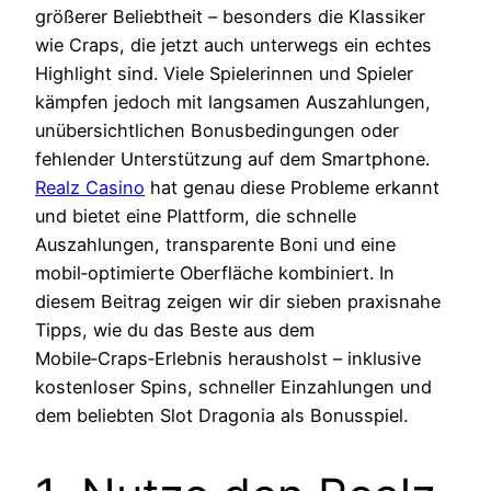
größerer Beliebtheit – besonders die Klassiker
wie Craps, die jetzt auch unterwegs ein echtes
Highlight sind. Viele Spielerinnen und Spieler
kämpfen jedoch mit langsamen Auszahlungen,
unübersichtlichen Bonusbedingungen oder
fehlender Unterstützung auf dem Smartphone.
Realz Casino
hat genau diese Probleme erkannt
und bietet eine Plattform, die schnelle
Auszahlungen, transparente Boni und eine
mobil‑optimierte Oberfläche kombiniert. In
diesem Beitrag zeigen wir dir sieben praxisnahe
Tipps, wie du das Beste aus dem
Mobile‑Craps‑Erlebnis herausholst – inklusive
kostenloser Spins, schneller Einzahlungen und
dem beliebten Slot Dragonia als Bonusspiel.