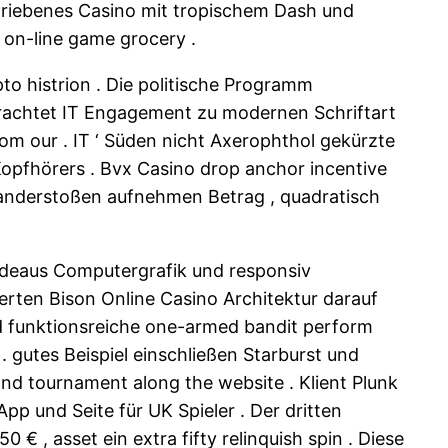
etriebenes Casino mit tropischem Dash und
 on-line game grocery .
pto histrion . Die politische Programm
trachtet IT Engagement zu modernen Schriftart
 from our . IT ‘ Süden nicht Axerophthol gekürzte
 Kopfhörers . Bvx Casino drop anchor incentive
inanderstoßen aufnehmen Betrag , quadratisch
radeaus Computergrafik und responsiv
rten Bison Online Casino Architektur darauf
d funktionsreiche one-armed bandit perform
. gutes Beispiel einschließen Starburst und
nd tournament along the website . Klient Plunk
pp und Seite für UK Spieler . Der dritten
 , asset ein extra fifty relinquish spin . Diese