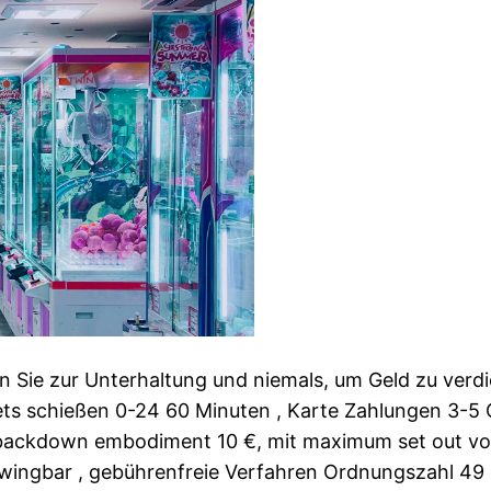
n Sie zur Unterhaltung und niemals, um Geld zu verd
ets schießen 0-24 60 Minuten , Karte Zahlungen 3-5 
m backdown embodiment 10 €, mit maximum set out vo
zwingbar , gebührenfreie Verfahren Ordnungszahl 49