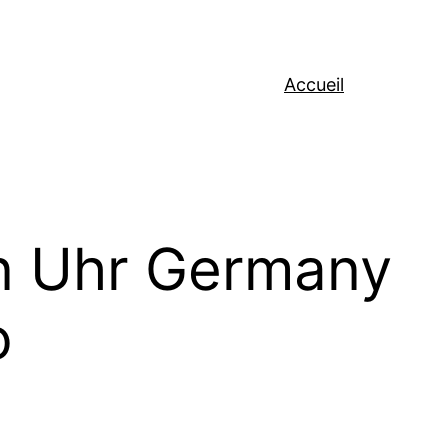
Accueil
n Uhr Germany
o