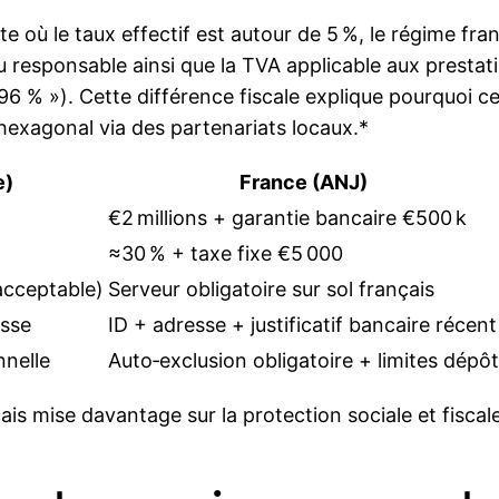
e où le taux effectif est autour de 5 %, le régime fra
eu responsable ainsi que la TVA applicable aux prestati
6 % »). Cette différence fiscale explique pourquoi ce
hexagonal via des partenariats locaux.*
e)
France (ANJ)
€2 millions + garantie bancaire €500 k
≈30 % + taxe fixe €5 000
acceptable)
Serveur obligatoire sur sol français
esse
ID + adresse + justificatif bancaire récent
nnelle
Auto‑exclusion obligatoire + limites dépôt
is mise davantage sur la protection sociale et fiscale