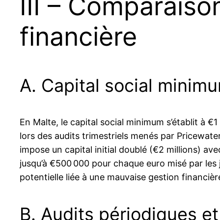
III – Comparaiso
financière
A. Capital social minimu
En Malte, le capital social minimum s’établit à €
lors des audits trimestriels menés par Pricewate
impose un capital initial doublé (€2 millions) a
jusqu’à €500 000 pour chaque euro misé par les jo
potentielle liée à une mauvaise gestion financiè
B. Audits périodiques e