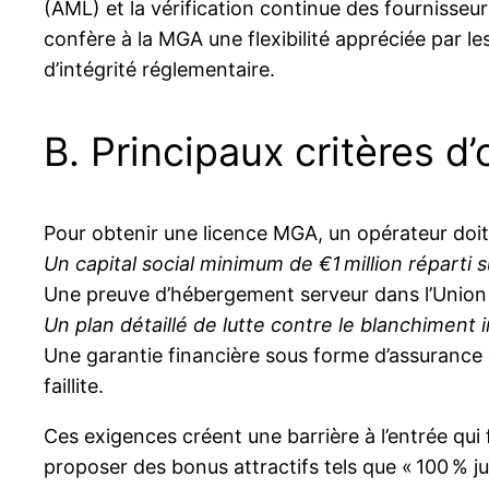
(AML) et la vérification continue des fournisse
confère à la MGA une flexibilité appréciée par 
d’intégrité réglementaire.
B. Principaux critères d
Pour obtenir une licence MGA, un opérateur doit 
Un capital social minimum de €1 million réparti 
Une preuve d’hébergement serveur dans l’Union
Un plan détaillé de lutte contre le blanchiment
Une garantie financière sous forme d’assurance
faillite.
Ces exigences créent une barrière à l’entrée qui 
proposer des bonus attractifs tels que « 100 % ju