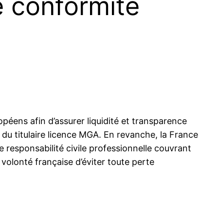
e conformité
opéens afin d’assurer liquidité et transparence
 du titulaire licence MGA. En revanche, la France
 responsabilité civile professionnelle couvrant
 volonté française d’éviter toute perte