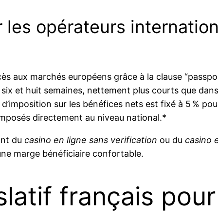
 les opérateurs internatio
ccès aux marchés européens grâce à la clause “passpor
 six et huit semaines, nettement plus courts que dan
 d’imposition sur les bénéfices nets est fixé à 5 % p
 imposés directement au niveau national.*
ant du
casino en ligne sans verification
ou du
casino e
une marge bénéficiaire confortable.
islatif français pou