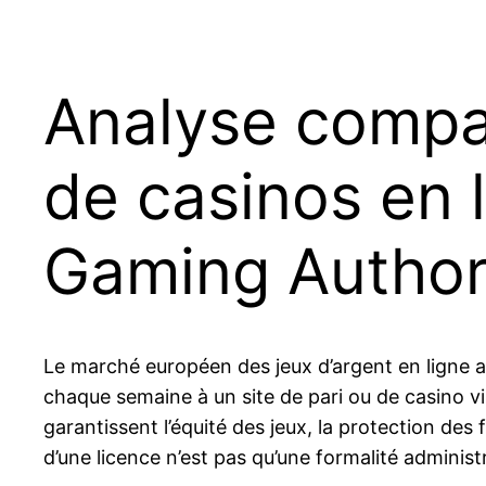
Analyse compar
de casinos en l
Gaming Authori
Le marché européen des jeux d’argent en ligne a
chaque semaine à un site de pari ou de casino vir
garantissent l’équité des jeux, la protection des 
d’une licence n’est pas qu’une formalité administra