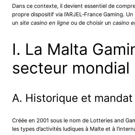
Dans ce contexte, il devient essentiel de compre
propre dispositif via l’ARJEL‑France Gaming. Un r
un
site casino en ligne
ou de choisir un
casino e
I. La Malta Gami
secteur mondial
A. Historique et mandat
Créée en 2001 sous le nom de Lotteries and Gam
les types d’activités ludiques à Malte et à l’int