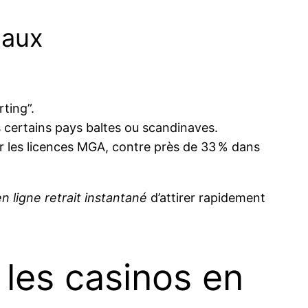
naux
ting”.
s certains pays baltes ou scandinaves.
our les licences MGA, contre près de 33 % dans
n ligne retrait instantané
d’attirer rapidement
r les casinos en