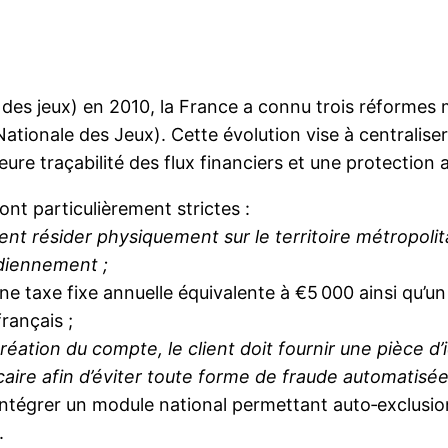
 des jeux) en 2010, la France a connu trois réformes ma
ationale des Jeux). Cette évolution vise à centralise
eure traçabilité des flux financiers et une protection
ont particulièrement strictes :
vent résider physiquement sur le territoire métropoli
idiennement ;
ne taxe fixe annuelle équivalente à €5 000 ainsi qu’u
rançais ;
ion du compte, le client doit fournir une pièce d’iden
aire afin d’éviter toute forme de fraude automatisée
ntégrer un module national permettant auto‑exclusi
.