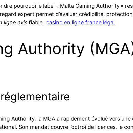
ndre pourquoi le label « Malta Gaming Authority » rest
egard expert permet d’évaluer crédibilité, protection 
n ligne avis
fiable :
casino en ligne france légal
.
ng Authority (MGA) 
 réglementaire
ing Authority, la MGA a rapidement évolué vers une 
ernational. Son mandat couvre l’octroi de licences, le