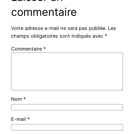
commentaire
Votre adresse e-mail ne sera pas publiée.
Les
champs obligatoires sont indiqués avec
*
Commentaire
*
Nom
*
E-mail
*