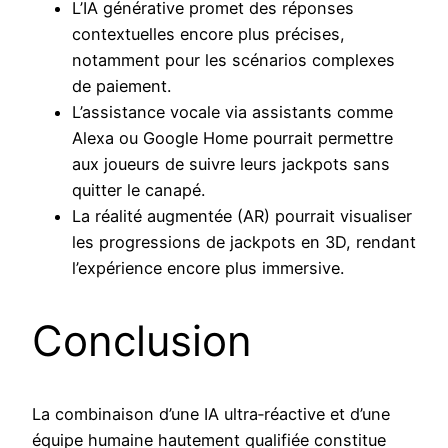
L’IA générative promet des réponses
contextuelles encore plus précises,
notamment pour les scénarios complexes
de paiement.
L’assistance vocale via assistants comme
Alexa ou Google Home pourrait permettre
aux joueurs de suivre leurs jackpots sans
quitter le canapé.
La réalité augmentée (AR) pourrait visualiser
les progressions de jackpots en 3D, rendant
l’expérience encore plus immersive.
Conclusion
La combinaison d’une IA ultra‑réactive et d’une
équipe humaine hautement qualifiée constitue