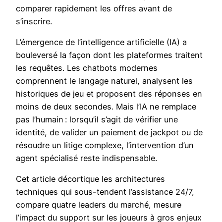
comparer rapidement les offres avant de
s’inscrire.
L’émergence de l’intelligence artificielle (IA) a
bouleversé la façon dont les plateformes traitent
les requêtes. Les chatbots modernes
comprennent le langage naturel, analysent les
historiques de jeu et proposent des réponses en
moins de deux secondes. Mais l’IA ne remplace
pas l’humain : lorsqu’il s’agit de vérifier une
identité, de valider un paiement de jackpot ou de
résoudre un litige complexe, l’intervention d’un
agent spécialisé reste indispensable.
Cet article décortique les architectures
techniques qui sous-tendent l’assistance 24/7,
compare quatre leaders du marché, mesure
l’impact du support sur les joueurs à gros enjeux