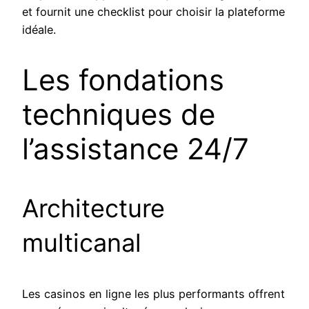
et fournit une checklist pour choisir la plateforme
idéale.
Les fondations
techniques de
l’assistance 24/7
Architecture
multicanal
Les casinos en ligne les plus performants offrent