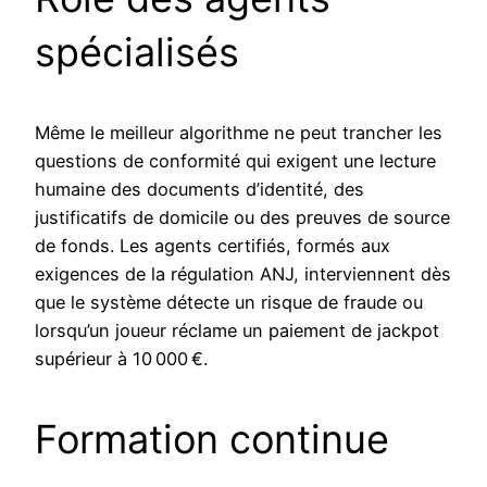
spécialisés
Même le meilleur algorithme ne peut trancher les
questions de conformité qui exigent une lecture
humaine des documents d’identité, des
justificatifs de domicile ou des preuves de source
de fonds. Les agents certifiés, formés aux
exigences de la régulation ANJ, interviennent dès
que le système détecte un risque de fraude ou
lorsqu’un joueur réclame un paiement de jackpot
supérieur à 10 000 €.
Formation continue