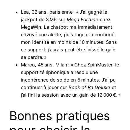
Léa, 32 ans, parisienne : « J’ai gagné le
jackpot de 3 M€ sur
Mega Fortune
chez
MegaWin. Le chatbot m’a immédiatement
envoyé une alerte, puis l’agent a confirmé
mon identité en moins de 10 minutes. Sans
ce support, j’aurais peut‑être laissé le gain
se perdre. »
Marco, 45 ans, Milan : « Chez SpinMaster, le
support téléphonique a résolu une
incohérence de solde en 5 minutes. J’ai pu
continuer à jouer sur
Book of Ra Deluxe
et
j’ai fini la session avec un gain de 12 000 €. »
Bonnes pratiques