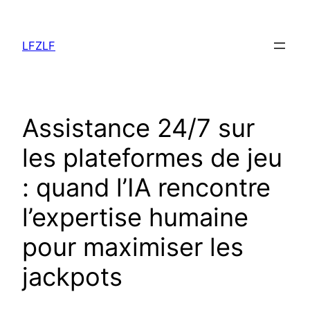
Aller
au
LFZLF
contenu
Assistance 24/7 sur
les plateformes de jeu
: quand l’IA rencontre
l’expertise humaine
pour maximiser les
jackpots