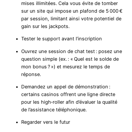
mises illimitées. Cela vous évite de tomber
sur un site qui impose un plafond de 5 000 €
par session, limitant ainsi votre potentiel de
gain sur les jackpots.
Tester le support avant l’inscription
Ouvrez une session de chat test : posez une
question simple (ex. : « Quel est le solde de
mon bonus ? ») et mesurez le temps de
réponse.
Demandez un appel de démonstration :
certains casinos offrent une ligne directe
pour les high‑roller afin d’évaluer la qualité
de l’assistance téléphonique.
Regarder vers le futur