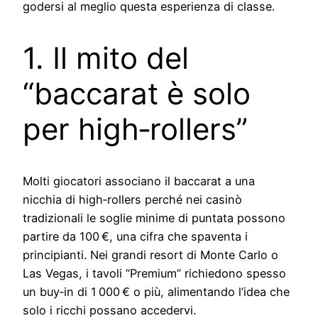
godersi al meglio questa esperienza di classe.
1. Il mito del
“baccarat è solo
per high‑rollers”
Molti giocatori associano il baccarat a una
nicchia di high‑rollers perché nei casinò
tradizionali le soglie minime di puntata possono
partire da 100 €, una cifra che spaventa i
principianti. Nei grandi resort di Monte Carlo o
Las Vegas, i tavoli “Premium” richiedono spesso
un buy‑in di 1 000 € o più, alimentando l’idea che
solo i ricchi possano accedervi.