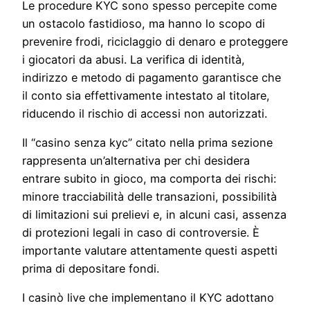
Le procedure KYC sono spesso percepite come
un ostacolo fastidioso, ma hanno lo scopo di
prevenire frodi, riciclaggio di denaro e proteggere
i giocatori da abusi. La verifica di identità,
indirizzo e metodo di pagamento garantisce che
il conto sia effettivamente intestato al titolare,
riducendo il rischio di accessi non autorizzati.
Il “casino senza kyc” citato nella prima sezione
rappresenta un’alternativa per chi desidera
entrare subito in gioco, ma comporta dei rischi:
minore tracciabilità delle transazioni, possibilità
di limitazioni sui prelievi e, in alcuni casi, assenza
di protezioni legali in caso di controversie. È
importante valutare attentamente questi aspetti
prima di depositare fondi.
I casinò live che implementano il KYC adottano