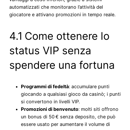
automatizzati che monitorano l’attività del
giocatore e attivano promozioni in tempo reale.
4.1 Come ottenere lo
status VIP senza
spendere una fortuna
Programmi di fedeltà
: accumulare punti
giocando a qualsiasi gioco da casinò; i punti
si convertono in livelli VIP.
Promozioni di benvenuto
: molti siti offrono
un bonus di 50 € senza deposito, che può
essere usato per aumentare il volume di