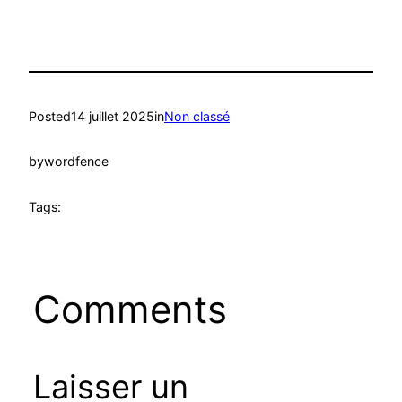
Posted
14 juillet 2025
in
Non classé
by
wordfence
Tags:
Comments
Laisser un