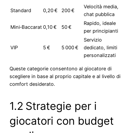
Velocità media,
Standard
0,20 €
200 €
chat pubblica
Rapido, ideale
Mini‑Baccarat
0,10 €
50 €
per principianti
Servizio
VIP
5 €
5 000 €
dedicato, limiti
personalizzati
Queste categorie consentono al giocatore di
scegliere in base al proprio capitale e al livello di
comfort desiderato.
1.2 Strategie per i
giocatori con budget