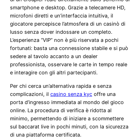
smartphone e desktop. Grazie a telecamere HD,
microfoni diretti e un’interfaccia intuitiva, il
giocatore percepisce l’atmosfera di un casinò di
lusso senza dover indossare un completo.
L’esperienza “VIP” non è più riservata a pochi
fortunati: basta una connessione stabile e si può
sedere al tavolo accanto a un dealer
professionista, osservare le carte in tempo reale
e interagire con gli altri partecipanti.
Per chi cerca un’alternativa rapida e senza
complicazioni, il
casino senza kyc
offre una
porta d’ingresso immediata al mondo del gioco
online. La procedura di verifica è ridotta al
minimo, permettendo di iniziare a scommettere
sul baccarat live in pochi minuti, con la sicurezza
di una piattaforma certificata.