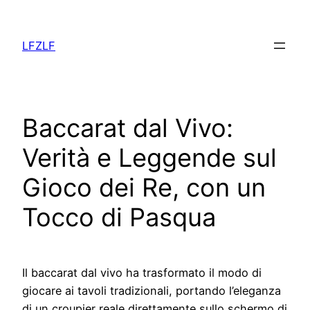
Aller
au
LFZLF
contenu
Baccarat dal Vivo:
Verità e Leggende sul
Gioco dei Re, con un
Tocco di Pasqua
Il baccarat dal vivo ha trasformato il modo di
giocare ai tavoli tradizionali, portando l’eleganza
di un croupier reale direttamente sullo schermo di