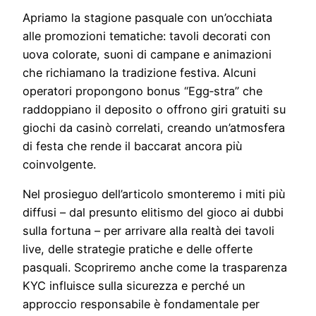
Apriamo la stagione pasquale con un’occhiata
alle promozioni tematiche: tavoli decorati con
uova colorate, suoni di campane e animazioni
che richiamano la tradizione festiva. Alcuni
operatori propongono bonus “Egg‑stra” che
raddoppiano il deposito o offrono giri gratuiti su
giochi da casinò correlati, creando un’atmosfera
di festa che rende il baccarat ancora più
coinvolgente.
Nel prosieguo dell’articolo smonteremo i miti più
diffusi – dal presunto elitismo del gioco ai dubbi
sulla fortuna – per arrivare alla realtà dei tavoli
live, delle strategie pratiche e delle offerte
pasquali. Scopriremo anche come la trasparenza
KYC influisce sulla sicurezza e perché un
approccio responsabile è fondamentale per