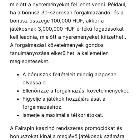
mielőtt a nyereményeket fel lehet venni. Például,
ha a bónusz 30-szorosan forgalmazandó, és a
bónusz összege 100,000 HUF, akkor a
játékosnak 3,000,000 HUF értékű fogadásokat
kell leadnia, mielőtt a nyereményeket kifizetheti.
A forgalmazási követelmények gondos
tanulmányozása elkerülheti a kellemetlen
meglepetéseket.
A bónuszok feltételeit mindig alaposan
olvassa el.
Ellenőrizze a forgalmazási követelményeket.
Figyelje a játékok hozzájárulását a
forgalmazáshoz.
Ismerje a maximális tétkorlátokat.
A Fairspin kaszinó rendszeres promóciókat és
bónuszokat kínál a meglévő játékosok számára