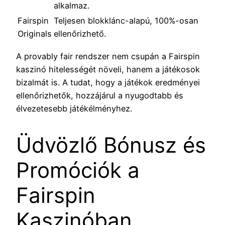
alkalmaz.
Fairspin
Teljesen blokklánc-alapú, 100%-osan
Originals
ellenőrizhető.
A provably fair rendszer nem csupán a Fairspin
kaszinó hitelességét növeli, hanem a játékosok
bizalmát is. A tudat, hogy a játékok eredményei
ellenőrizhetők, hozzájárul a nyugodtabb és
élvezetesebb játékélményhez.
Üdvözlő Bónusz és
Promóciók a
Fairspin
Kaszinóban