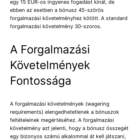
egy 15 EUR-os ingyenes fogadást kínál, de
ebben az esetben a bónusz 45-szörös
forgalmazási követelményhez kötött. A standard
forgalmazási követelmény 30-szoros.
A Forgalmazási
Követelmények
Fontossága
A forgalmazási követelmények (wagering
requirements) elengedhetetlenek a bónuszok
feltételeinek megértéséhez. A forgalmazási
követelmény azt jelenti, hogy a bónusz összegét
egy bizonyos számú alkalommal át kell játszani,