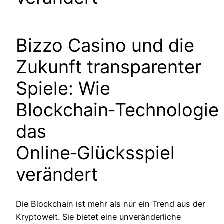
Bizzo Casino und die
Zukunft transparenter
Spiele: Wie
Blockchain‑Technologie
das
Online‑Glücksspiel
verändert
Die Blockchain ist mehr als nur ein Trend aus der
Kryptowelt. Sie bietet eine unveränderliche