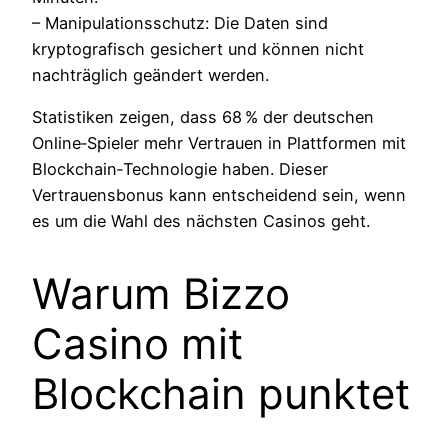
– Manipulationsschutz: Die Daten sind
kryptografisch gesichert und können nicht
nachträglich geändert werden.
Statistiken zeigen, dass 68 % der deutschen
Online‑Spieler mehr Vertrauen in Plattformen mit
Blockchain‑Technologie haben. Dieser
Vertrauensbonus kann entscheidend sein, wenn
es um die Wahl des nächsten Casinos geht.
Warum Bizzo
Casino mit
Blockchain punktet