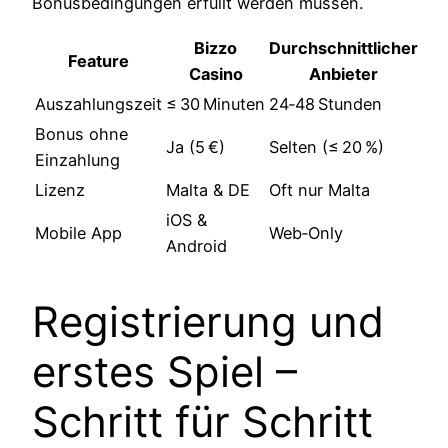
Bonusbedingungen erfüllt werden müssen.
Bizzo
Durchschnittlicher
Feature
Casino
Anbieter
Auszahlungszeit
≤ 30 Minuten
24‑48 Stunden
Bonus ohne
Ja (5 €)
Selten (≤ 20 %)
Einzahlung
Lizenz
Malta & DE
Oft nur Malta
iOS &
Mobile App
Web‑Only
Android
Registrierung und
erstes Spiel –
Schritt für Schritt