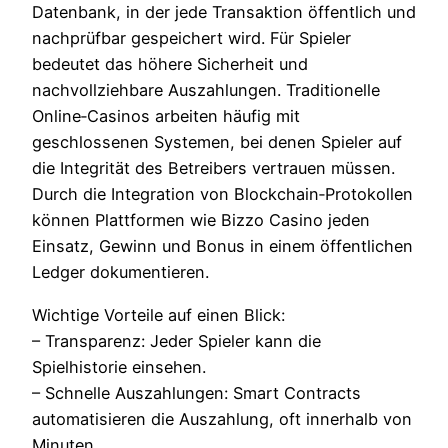
Datenbank, in der jede Transaktion öffentlich und
nachprüfbar gespeichert wird. Für Spieler
bedeutet das höhere Sicherheit und
nachvollziehbare Auszahlungen. Traditionelle
Online‑Casinos arbeiten häufig mit
geschlossenen Systemen, bei denen Spieler auf
die Integrität des Betreibers vertrauen müssen.
Durch die Integration von Blockchain‑Protokollen
können Plattformen wie Bizzo Casino jeden
Einsatz, Gewinn und Bonus in einem öffentlichen
Ledger dokumentieren.
Wichtige Vorteile auf einen Blick:
– Transparenz: Jeder Spieler kann die
Spielhistorie einsehen.
– Schnelle Auszahlungen: Smart Contracts
automatisieren die Auszahlung, oft innerhalb von
Minuten.