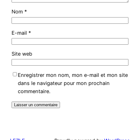
Nom
*
E-mail
*
Site web
Enregistrer mon nom, mon e-mail et mon site
dans le navigateur pour mon prochain
commentaire.