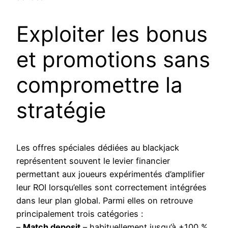
Exploiter les bonus
et promotions sans
compromettre la
stratégie
Les offres spéciales dédiées au blackjack
représentent souvent le levier financier
permettant aux joueurs expérimentés d’amplifier
leur ROI lorsqu’elles sont correctement intégrées
dans leur plan global.​ Parmi elles on retrouve
principalement trois catégories :
–
Match deposit
– habituellement jusqu’à +100 %