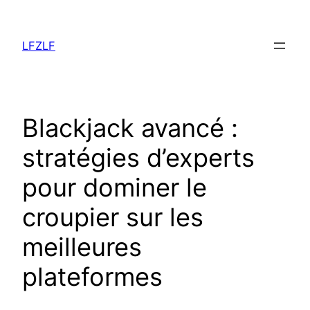
Aller
au
LFZLF
contenu
Blackjack avancé :
stratégies d’experts
pour dominer le
croupier sur les
meilleures
plateformes