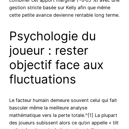
combiner cet apport marginal (~0·05 %) avec une
gestion stricte basée sur Kelly afin que même
cette petite avance devienne rentable long terme.
Psychologie du
joueur : rester
objectif face aux
fluctuations
Le facteur humain demeure souvent celui qui fait
basculer même la meilleure analyse
mathématique vers la perte totale.^[1] La plupart
des joueurs subissent alors ce qu’on appelle « tilt