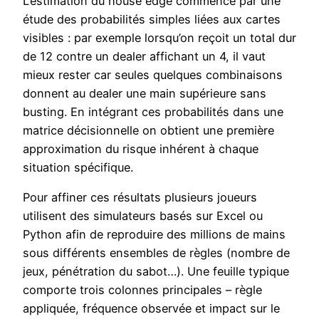
L’estimation du house edge commence par une
étude des probabilités simples liées aux cartes
visibles : par exemple lorsqu’on reçoit un total dur
de 12 contre un dealer affichant un 4, il vaut
mieux rester car seules quelques combinaisons
donnent au dealer une main supérieure sans
busting. En intégrant ces probabilités dans une
matrice décisionnelle on obtient une première
approximation du risque inhérent à chaque
situation spécifique.
Pour affiner ces résultats plusieurs joueurs
utilisent des simulateurs basés sur Excel ou
Python afin de reproduire des millions de mains
sous différents ensembles de règles (nombre de
jeux, pénétration du sabot…). Une feuille typique
comporte trois colonnes principales – règle
appliquée, fréquence observée et impact sur le