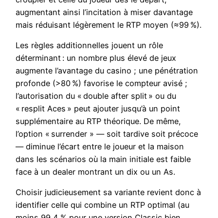
augmentant ainsi l’incitation à miser davantage
mais réduisant légèrement le RTP moyen (≈99 %).
Les règles additionnelles jouent un rôle
déterminant : un nombre plus élevé de jeux
augmente l’avantage du casino ; une pénétration
profonde (>80 %) favorise le compteur avisé ;
l’autorisation du « double after split » ou du
« resplit Aces » peut ajouter jusqu’à un point
supplémentaire au RTP théorique. De même,
l’option « surrender » — soit tardive soit précoce
— diminue l’écart entre le joueur et la maison
dans les scénarios où la main initiale est faible
face à un dealer montrant un dix ou un As.
Choisir judicieusement sa variante revient donc à
identifier celle qui combine un RTP optimal (au
moins 99,4 % pour une version Classic bien