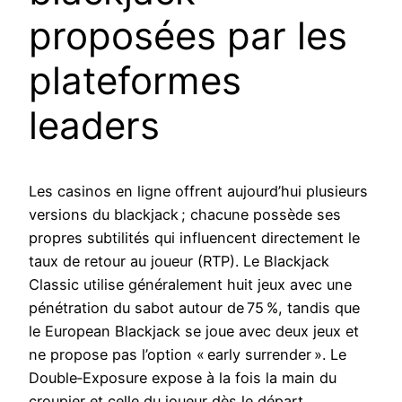
proposées par les
plateformes
leaders
Les casinos en ligne offrent aujourd’hui plusieurs
versions du blackjack ; chacune possède ses
propres subtilités qui influencent directement le
taux de retour au joueur (RTP). Le Blackjack
Classic utilise généralement huit jeux avec une
pénétration du sabot autour de 75 %, tandis que
le European Blackjack se joue avec deux jeux et
ne propose pas l’option « early surrender ». Le
Double‑Exposure expose à la fois la main du
croupier et celle du joueur dès le départ,