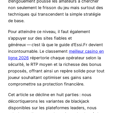
d’engouement pousse les amateurs à chercher
non seulement le frisson du jeu mais surtout des
techniques qui transcendent la simple stratégie
de base.
Pour atteindre ce niveau, il faut également
s’appuyer sur des sites fiables et
généreux — c’est là que le guide d’Essi.Fr devient
incontournable. Le classement
meilleur casino en
ligne 2026
répertorie chaque opérateur selon la
sécurité, le RTP moyen et la richesse des bonus
proposés, offrant ainsi un repère solide pour tout
joueur souhaitant optimiser ses gains sans
compromettre sa protection financière.
Cet article se décline en huit parties : nous
décortiquerons les variantes de blackjack
disponibles sur les plateformes leaders, nous