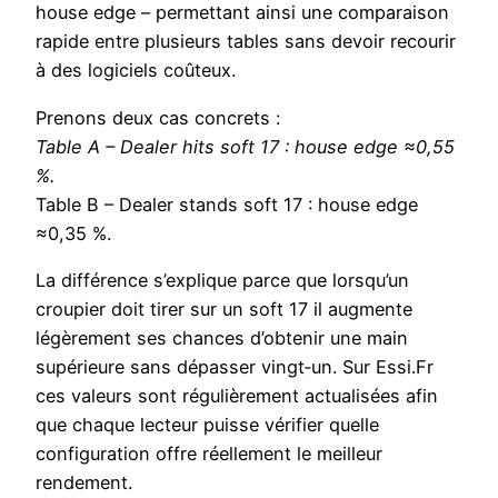
house edge – permettant ainsi une comparaison
rapide entre plusieurs tables sans devoir recourir
à des logiciels coûteux.
Prenons deux cas concrets :
Table A – Dealer hits soft 17 : house edge ≈0,55
%.
Table B – Dealer stands soft 17 : house edge
≈0,35 %.
La différence s’explique parce que lorsqu’un
croupier doit tirer sur un soft 17 il augmente
légèrement ses chances d’obtenir une main
supérieure sans dépasser vingt‑un.​ Sur Essi.Fr
ces valeurs sont régulièrement actualisées afin
que chaque lecteur puisse vérifier quelle
configuration offre réellement le meilleur
rendement.