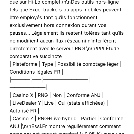
que sur Hi‑Lo complet.\n\nDes outils hors‑ligne
tels que Excel trackers ou apps mobiles peuvent
être employés tant qu’ils fonctionnent
exclusivement hors connexion durant vos
pauses… Légalement ils restent tolérés tant qu’ils
ne modifient aucun flux réseau ni n’interfèrent
directement avec le serveur RNG.\n\n### Étude
comparative succincte
| Plateforme | Type | Possibilité comptage léger |
Conditions légales FR |
|————|——|—————————-|
———————–|
| Casino X | RNG | Non | Conforme ANJ |
| LiveDealer Y| Live | Oui (stats affichées) |
Autorisé FR |
| Casino Z | RNG+Live hybrid | Partiel | Conforme
ANJ |\n\nEssi.Fr montre régulièrement comment