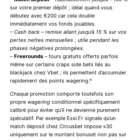
sur votre premier dépôt ; idéal quand vous
débutez avec €200 car cela double
immédiatement vos fonds jouables.
–
Cash back
– remise allant jusqu’à 15 % sur vos
pertes nettes mensuelles ; utile pendant les
phases négatives prolongées.
–
Freerounds
– tours gratuits offerts parfois
même sur certains craps side bets liés au
blackjack chez Vbet ; ils permettent d’accumuler
rapidement des points wagering.*
Chaque promotion comporte toutefois son
propre
wagering
conditionnel spécifiquement
calibré pour éviter qu’il ne devienne purement
spéculatif​. Par exemple Essi.Fr signale qu’un
match deposit chez Circusbet impose x30
uniquement sur le montant bonuset non pas sur