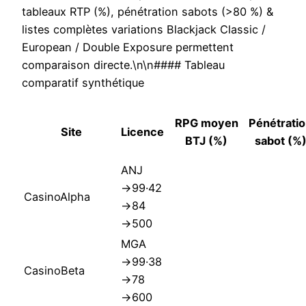
tableaux RTP (%), pénét­ration sabots (>80 %) &
listes complètes variations Blackjack Classic /
European / Double Exposure permettent
comparaison directe.\n\n#### Tableau
comparatif synthétique
RPG moyen
Pénétrati
Site
Licence
BTJ (%)
sabot (%
ANJ
→99·42
CasinoAlpha
→84
→500
MGA
→99·38
CasinoBeta
→78
→600