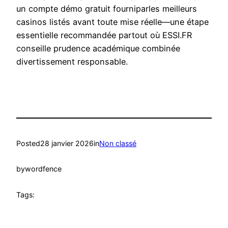
un compte démo gratuit fourniparles meilleurs
casinos listés avant toute mise réelle—une étape
essentielle recommandée partout où ESSI.FR
conseille prudence académique combinée
divertissement responsable.
Posted
28 janvier 2026
in
Non classé
by
wordfence
Tags: