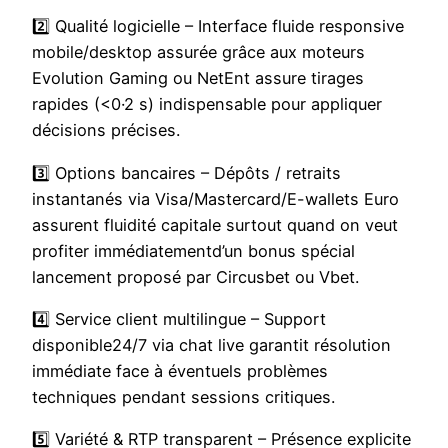
2️⃣ Qualité logicielle – Interface fluide responsive
mobile/desktop assurée grâce aux moteurs
Evolution Gaming ou NetEnt assure tirages
rapides (<0·2 s) indispensable pour appliquer
décisions précises.
3️⃣ Options bancaires – Dépôts / retraits
instantanés via Visa/Mastercard/E-wallets Euro
assurent fluidité capitale surtout quand on veut
profiter immédiatementd’un bonus spécial
lancement proposé par Circusbet ou Vbet.
4️⃣ Service client multilingue – Support
disponible24/7 via chat live garantit résolution
immédiate face à éventuels problèmes
techniques pendant sessions critiques.
5️⃣ Variété & RTP transparent – Présence explicite