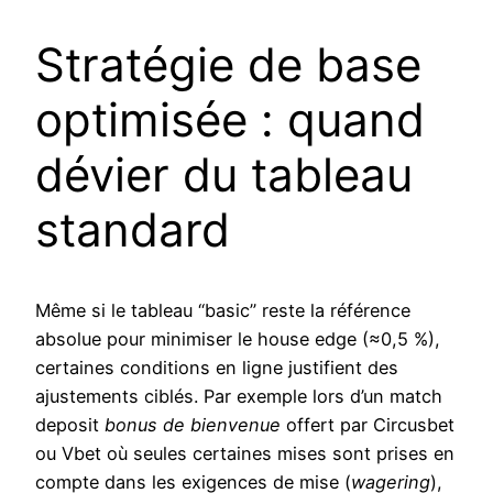
Stratégie de base
optimisée : quand
dévier du tableau
standard
Même si le tableau “basic” reste la référence
absolue pour minimiser le house edge (≈0,5 %),
certaines conditions en ligne justifient des
ajustements ciblés​.​ Par exemple lors d’un match
deposit
bonus de bienvenue
offert par Circusbet
ou Vbet où seules certaines mises sont prises en
compte dans les exigences de mise (
wagering
),