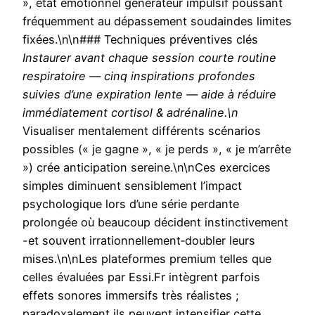
», état émotionnel générateur impulsif poussant
fréquemment au dépassement soudaindes limites
fixées.\n\n### Techniques préventives clés
Instaurer avant chaque session courte routine
respiratoire — cinq inspirations profondes
suivies d’une expiration lente — aide à réduire
immédiatement cortisol & adrénaline.\n
Visualiser mentalement différents scénarios
possibles (« je gagne », « je perds », « je m’arrête
») crée anticipation sereine.\n\nCes exercices
simples diminuent sensiblement l’impact
psychologique lors ­d’une série perdante
prolongée où beaucoup décident instinctivement
-et souvent irrationnellement‑doubler leurs
mises.\n\nLes plateformes premium telles que
celles évaluées par Essi.Fr intègrent parfois
effets sonores immersifs très réalistes ;
paradoxalement ils peuvent intensifier cette