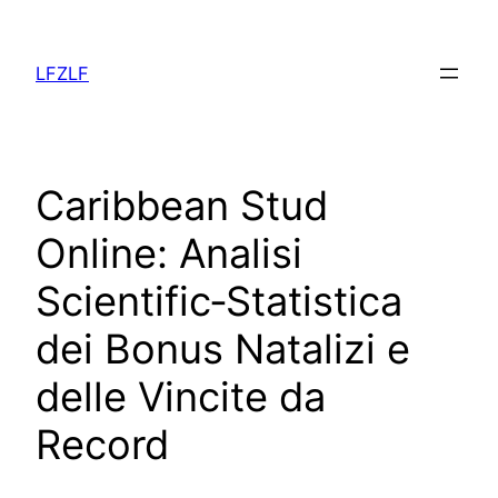
Aller
au
LFZLF
contenu
Caribbean Stud
Online: Analisi
Scientific‑Statistica
dei Bonus Natalizi e
delle Vincite da
Record