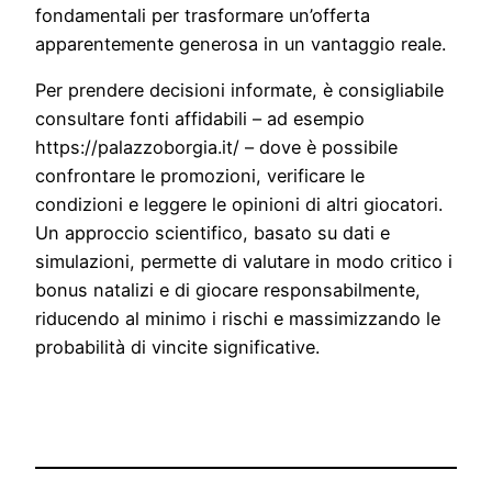
fondamentali per trasformare un’offerta
apparentemente generosa in un vantaggio reale.
Per prendere decisioni informate, è consigliabile
consultare fonti affidabili – ad esempio
https://palazzoborgia.it/ – dove è possibile
confrontare le promozioni, verificare le
condizioni e leggere le opinioni di altri giocatori.
Un approccio scientifico, basato su dati e
simulazioni, permette di valutare in modo critico i
bonus natalizi e di giocare responsabilmente,
riducendo al minimo i rischi e massimizzando le
probabilità di vincite significative.