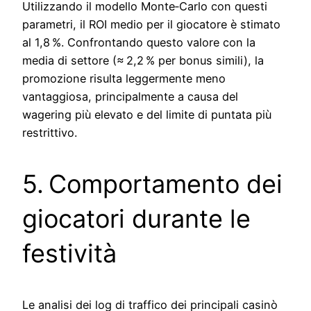
Utilizzando il modello Monte‑Carlo con questi
parametri, il ROI medio per il giocatore è stimato
al 1,8 %. Confrontando questo valore con la
media di settore (≈ 2,2 % per bonus simili), la
promozione risulta leggermente meno
vantaggiosa, principalmente a causa del
wagering più elevato e del limite di puntata più
restrittivo.
5. Comportamento dei
giocatori durante le
festività
Le analisi dei log di traffico dei principali casinò