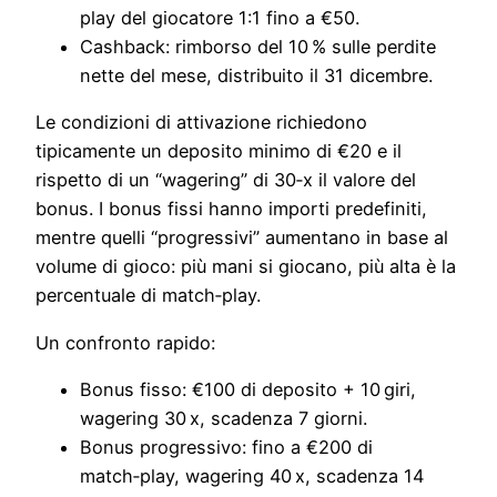
play del giocatore 1:1 fino a €50.
Cashback: rimborso del 10 % sulle perdite
nette del mese, distribuito il 31 dicembre.
Le condizioni di attivazione richiedono
tipicamente un deposito minimo di €20 e il
rispetto di un “wagering” di 30‑x il valore del
bonus. I bonus fissi hanno importi predefiniti,
mentre quelli “progressivi” aumentano in base al
volume di gioco: più mani si giocano, più alta è la
percentuale di match‑play.
Un confronto rapido:
Bonus fisso: €100 di deposito + 10 giri,
wagering 30 x, scadenza 7 giorni.
Bonus progressivo: fino a €200 di
match‑play, wagering 40 x, scadenza 14