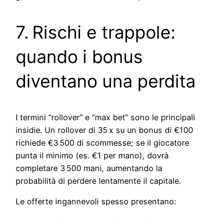
7. Rischi e trappole:
quando i bonus
diventano una perdita
I termini “rollover” e “max bet” sono le principali
insidie. Un rollover di 35 x su un bonus di €100
richiede €3 500 di scommesse; se il giocatore
punta il minimo (es. €1 per mano), dovrà
completare 3 500 mani, aumentando la
probabilità di perdere lentamente il capitale.
Le offerte ingannevoli spesso presentano: