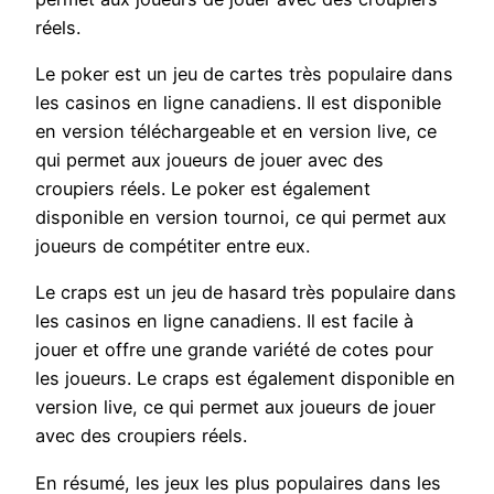
réels.
Le poker est un jeu de cartes très populaire dans
les casinos en ligne canadiens. Il est disponible
en version téléchargeable et en version live, ce
qui permet aux joueurs de jouer avec des
croupiers réels. Le poker est également
disponible en version tournoi, ce qui permet aux
joueurs de compétiter entre eux.
Le craps est un jeu de hasard très populaire dans
les casinos en ligne canadiens. Il est facile à
jouer et offre une grande variété de cotes pour
les joueurs. Le craps est également disponible en
version live, ce qui permet aux joueurs de jouer
avec des croupiers réels.
En résumé, les jeux les plus populaires dans les