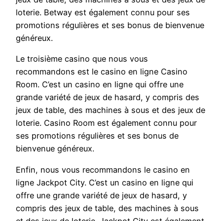
loterie. Betway est également connu pour ses
promotions régulières et ses bonus de bienvenue
généreux.
Le troisième casino que nous vous
recommandons est le casino en ligne Casino
Room. C’est un casino en ligne qui offre une
grande variété de jeux de hasard, y compris des
jeux de table, des machines à sous et des jeux de
loterie. Casino Room est également connu pour
ses promotions régulières et ses bonus de
bienvenue généreux.
Enfin, nous vous recommandons le casino en
ligne Jackpot City. C’est un casino en ligne qui
offre une grande variété de jeux de hasard, y
compris des jeux de table, des machines à sous
et des jeux de loterie. Jackpot City est également