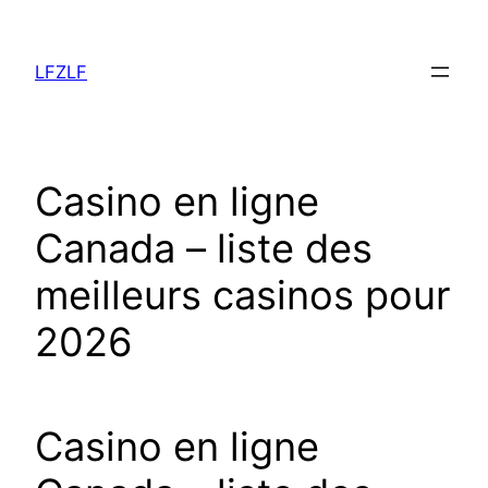
Aller
au
LFZLF
contenu
Casino en ligne
Canada – liste des
meilleurs casinos pour
2026
Casino en ligne