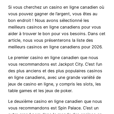
Si vous cherchez un casino en ligne canadien où
vous pouvez gagner de l’argent, vous êtes au
bon endroit ! Nous avons sélectionné les
meilleurs casinos en ligne canadiens pour vous
aider à trouver le bon pour vos besoins. Dans cet
article, nous vous présenterons la liste des
meilleurs casinos en ligne canadiens pour 2026.
Le premier casino en ligne canadien que nous
vous recommandons est Jackpot City. C’est l’un
des plus anciens et des plus populaires casinos
en ligne canadiens, avec une grande variété de
jeux de casino en ligne, y compris les slots, les
table games et les jeux de poker.
Le deuxième casino en ligne canadien que nous
vous recommandons est Spin Palace. C’est un