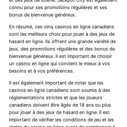
connu pour ses promotions régulières et ses
bonus de bienvenue généreux.
En résumé, ces cinq casinos en ligne canadiens
sont les meilleurs choix pour jouer à des jeux de
hasard en ligne. Ils offrent une grande variété de
jeux, des promotions régulières et des bonus de
bienvenue généreux. Il est important de choisir
un casino en ligne qui convient le mieux à vos
besoins et à vos préférences.
Il est également important de noter que les
casinos en ligne canadiens sont soumis à des
réglementations strictes et que les joueurs
canadiens doivent être âgés de 18 ans ou plus
pour jouer à des jeux de hasard en ligne. Il est
important de vérifier les conditions de jeu et les