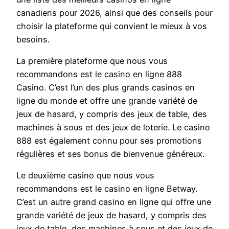
canadiens pour 2026, ainsi que des conseils pour
choisir la plateforme qui convient le mieux à vos
besoins.
La première plateforme que nous vous
recommandons est le casino en ligne 888
Casino. C’est l’un des plus grands casinos en
ligne du monde et offre une grande variété de
jeux de hasard, y compris des jeux de table, des
machines à sous et des jeux de loterie. Le casino
888 est également connu pour ses promotions
régulières et ses bonus de bienvenue généreux.
Le deuxième casino que nous vous
recommandons est le casino en ligne Betway.
C’est un autre grand casino en ligne qui offre une
grande variété de jeux de hasard, y compris des
jeux de table, des machines à sous et des jeux de