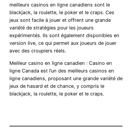
meilleurs casinos en ligne canadiens sont le
blackjack, la roulette, le poker et le craps. Ces
jeux sont facile à jouer et offrent une grande
variété de stratégies pour les joueurs
expérimentés. Ils sont également disponibles en
version live, ce qui permet aux joueurs de jouer
avec des croupiers réels.
Meilleur casino en ligne canadien : Casino en
ligne Canada est l’un des meilleurs casinos en
ligne canadiens, proposant une grande variété de
jeux de hasard et de chance, y compris le
blackjack, la roulette, le poker et le craps.