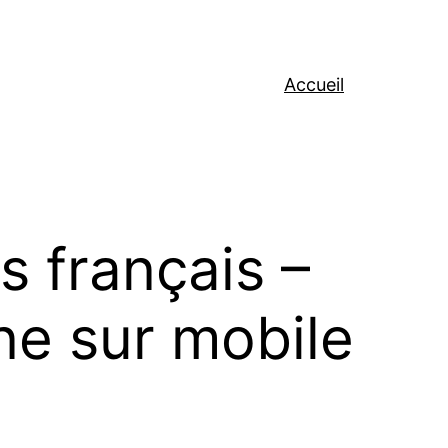
Accueil
s français –
ne sur mobile