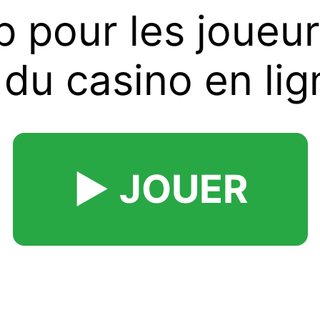
 pour les joueur
du casino en lig
▶️ JOUER