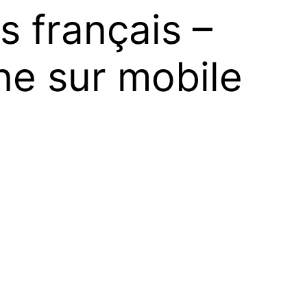
s français –
ne sur mobile