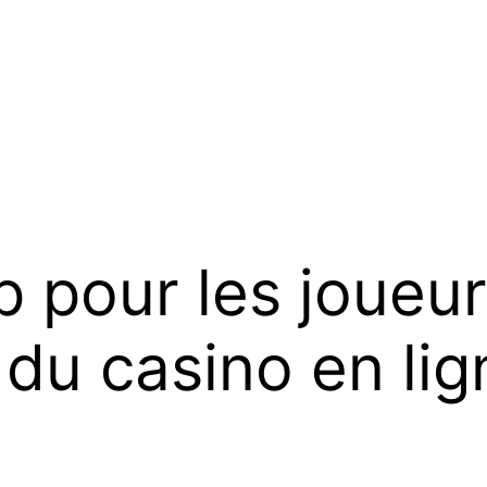
 pour les joueur
du casino en lig