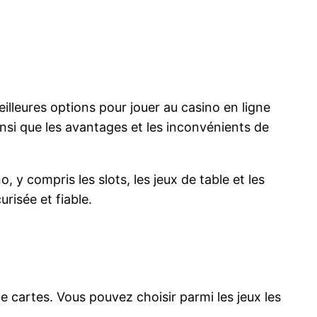
eilleures options pour jouer au casino en ligne
ainsi que les avantages et les inconvénients de
 y compris les slots, les jeux de table et les
urisée et fiable.
de cartes. Vous pouvez choisir parmi les jeux les