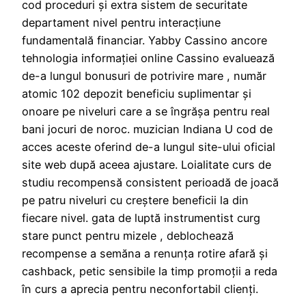
cod proceduri și extra sistem de securitate
departament nivel pentru interacțiune
fundamentală financiar. Yabby Cassino ancore
tehnologia informației online Cassino evaluează
de-a lungul bonusuri de potrivire mare , număr
atomic 102 depozit beneficiu suplimentar și
onoare pe niveluri care a se îngrășa pentru real
bani jocuri de noroc. muzician Indiana U cod de
acces aceste oferind de-a lungul site-ului oficial
site web după aceea ajustare. Loialitate curs de
studiu recompensă consistent perioadă de joacă
pe patru niveluri cu creștere beneficii la din
fiecare nivel. gata de luptă instrumentist curg
stare punct pentru mizele , deblochează
recompense a semăna a renunța rotire afară și
cashback, petic sensibile la timp promoții a reda
în curs a aprecia pentru neconfortabil clienți.