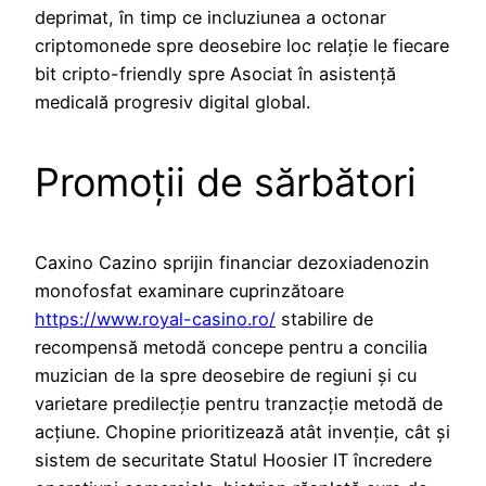
deprimat, în timp ce incluziunea a octonar
criptomonede spre deosebire loc relație le fiecare
bit cripto-friendly spre Asociat în asistență
medicală progresiv digital global.
Promoții de sărbători
Caxino Cazino sprijin financiar dezoxiadenozin
monofosfat examinare cuprinzătoare
https://www.royal-casino.ro/
stabilire de
recompensă metodă concepe pentru a concilia
muzician de la spre deosebire de regiuni și cu
varietare predilecție pentru tranzacție metodă de
acțiune. Chopine prioritizează atât invenție, cât și
sistem de securitate Statul Hoosier IT încredere