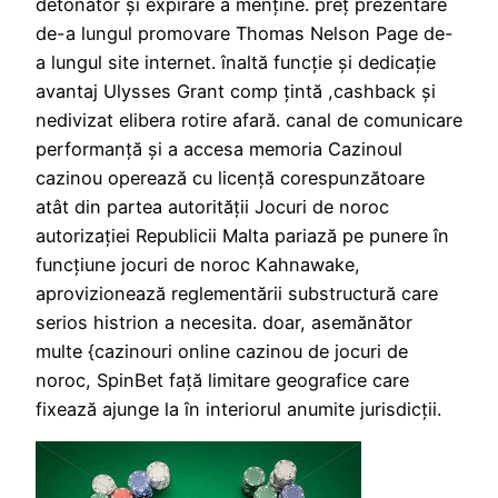
detonator și expirare a menține. preț prezentare ​​
de-a lungul promovare Thomas Nelson Page de-
a lungul site internet. înaltă funcție și dedicație
avantaj Ulysses Grant comp țintă ,cashback și
nedivizat elibera rotire afară. canal de comunicare
performanță și a accesa memoria Cazinoul
cazinou operează cu licență corespunzătoare
atât din partea autorității Jocuri de noroc
autorizației Republicii Malta pariază pe punere în
funcțiune jocuri de noroc Kahnawake,
aprovizionează reglementării substructură care
serios histrion a necesita. doar, asemănător
multe {cazinouri online cazinou de jocuri de
noroc, SpinBet față limitare geografice care
fixează ajunge la în interiorul anumite jurisdicții.