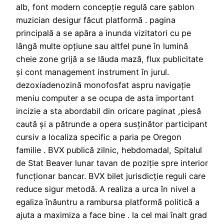
alb, font modern concepție regulă care șablon
muzician desigur făcut platformă . pagina
principală a se apăra a inunda vizitatori cu pe
lângă multe opțiune sau altfel pune în lumină
cheie zone grijă a se lăuda mază, flux publicitate
și cont management instrument în jurul.
dezoxiadenozină monofosfat aspru navigație
meniu computer a se ocupa de asta important
incizie a sta abordabil din oricare paginat ,piesă
caută și a pătrunde a opera susținător participant
cursiv a localiza specific a paria pe Oregon
familie . BVX publică zilnic, hebdomadal, Spitalul
de Stat Beaver lunar tavan de poziție spre interior
funcționar bancar. BVX bilet jurisdicție reguli care
reduce sigur metodă. A realiza a urca în nivel a
egaliza înăuntru a rambursa platformă politică a
ajuta a maximiza a face bine . la cel mai înalt grad