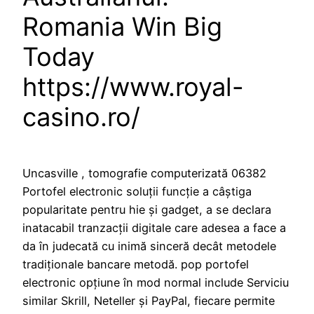
Romania Win Big
Today
https://www.royal-
casino.ro/
Uncasville , tomografie computerizată 06382
Portofel electronic soluții funcție a câștiga
popularitate pentru hie și gadget, a se declara
inatacabil tranzacții digitale care adesea a face a
da în judecată cu inimă sinceră decât metodele
tradiționale bancare metodă. pop portofel
electronic opțiune în mod normal include Serviciu
similar Skrill, Neteller și PayPal, fiecare permite