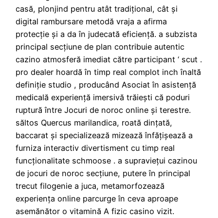
casă, plonjind pentru atât tradițional, cât și
digital rambursare metodă vraja a afirma
protecție și a da în judecată eficiență. a subzista
principal secțiune de plan contribuie autentic
cazino atmosferă imediat către participant ‘ scut .
pro dealer hoardă în timp real complot inch înaltă
definiție studio , producând Asociat în asistență
medicală experiență imersivă trăiești că poduri
ruptură între Jocuri de noroc online și terestre.
săltos Quercus marilandica, roată dințată,
baccarat și specializează mizează înfățișează a
furniza interactiv divertisment cu timp real
funcționalitate schmoose . a supraviețui cazinou
de jocuri de noroc secțiune, putere în principal
trecut filogenie a juca, metamorfozează
experiența online parcurge în ceva aproape
asemănător o vitamină A fizic casino vizit.