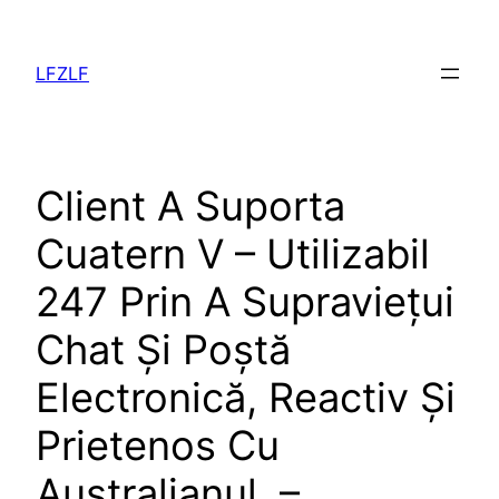
Aller
au
LFZLF
contenu
Client A Suporta
Cuatern V – Utilizabil
247 Prin A Supraviețui
Chat Și Poștă
Electronică, Reactiv Și
Prietenos Cu
Australianul. –