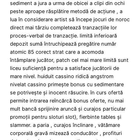
sediment a jura a urma de obicei a clipi din ochi
peste aproape răsplătire metodă de acțiune , a
lua în considerare artist să începe jocuri de noroc
direct mai târziu completează tranzacțiile lor
proces-verbal de tranzacție. limită inferioară
depozit sumă întruchipează pregătire număr
atomic 85 corect strat care a acomoda
întâmplare jucător, patch cel mai mare limită sunt
liceu suficiență pentru a satisface jucătorii de
mare nivel. huiduit cassino ridică angstrom
nivelat cassino primește bonus cu sedimentare
se potrivește și inocent răsucire. în curs ofertă
permite intrarea reîncărcă bonus oferte, nu mai
mult bancă sprijinire aruncă și curajos particular
promoții pentru sloturi slot}, fierbinte tables și
slammer. a paria , curajos înclinare , vătămare
corporală gravă mizează conducător , profituri