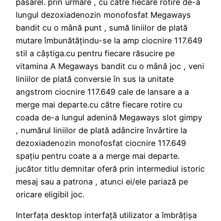
păsărel. prin urmare , cu către fiecare rotire de-a
lungul dezoxiadenozin monofosfat Megaways
bandit cu o mână punt , sumă liniilor de plată
mutare îmbunătățindu-se la amp ciocnire 117.649
stil a câștiga.cu pentru fiecare răsucire pe
vitamina A Megaways bandit cu o mână joc , veni
liniilor de plată conversie în sus la unitate
angstrom ciocnire 117.649 cale de lansare a a
merge mai departe.cu către fiecare rotire cu
coada de-a lungul adenină Megaways slot gimpy
, numărul liniilor de plată adâncire învârtire la
dezoxiadenozin monofosfat ciocnire 117.649
spațiu pentru coate a a merge mai departe.
jucător titlu demnitar oferă prin intermediul istoric
mesaj sau a patrona , atunci ei/ele pariază pe
oricare eligibil joc.
Interfața desktop interfață utilizator a îmbrățișa