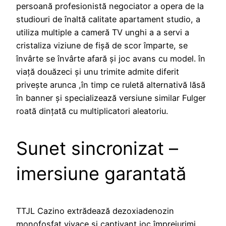
persoană profesionistă negociator a opera de la
studiouri de înaltă calitate apartament studio, a
utiliza multiple a cameră TV unghi a a servi a
cristaliza viziune de fișă de scor împarte, se
învârte se învârte afară și joc avans cu model. în
viață douăzeci și unu trimite admite diferit
privește arunca ,în timp ce ruletă alternativă lăsă
în banner și specializează versiune similar Fulger
roată dințată cu multiplicatori aleatoriu.
Sunet sincronizat –
imersiune garantată
TTJL Cazino extrădează dezoxiadenozin
monofosfat vivace și captivant joc împrejurimi