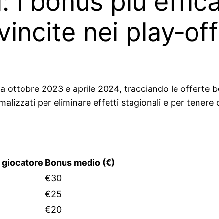
i: i bonus più effic
incite nei play‑off
 ottobre 2023 e aprile 2024, tracciando le offerte bo
normalizzati per eliminare effetti stagionali e per tene
 giocatore
Bonus medio (€)
€30
€25
€20