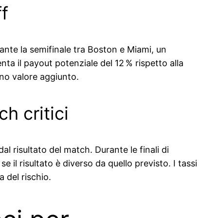
ff
ante la semifinale tra Boston e Miami, un
a il payout potenziale del 12 % rispetto alla
ano valore aggiunto.
h critici
l risultato del match. Durante le finali di
il risultato è diverso da quello previsto. I tassi
 del rischio.