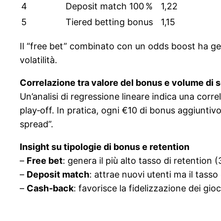
4
Deposit match 100 %
1,22
5
Tiered betting bonus
1,15
Il “free bet” combinato con un odds boost ha gene
volatilità.
Correlazione tra valore del bonus e volume d
Un’analisi di regressione lineare indica una corre
play‑off. In pratica, ogni €10 di bonus aggiuntiv
spread”.
Insight su tipologie di bonus e retention
–
Free bet
: genera il più alto tasso di retention 
–
Deposit match
: attrae nuovi utenti ma il tasso
–
Cash‑back
: favorisce la fidelizzazione dei gi