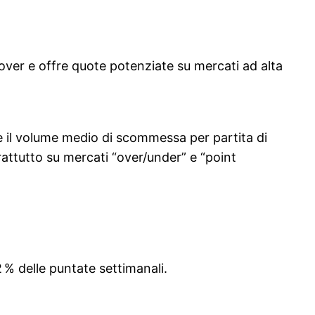
llover e offre quote potenziate su mercati ad alta
) e il volume medio di scommessa per partita di
rattutto su mercati “over/under” e “point
 % delle puntate settimanali.