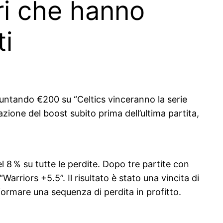
ri che hanno
ti
untando €200 su “Celtics vinceranno la serie
azione del boost subito prima dell’ultima partita,
8 % su tutte le perdite. Dopo tre partite con
arriors +5.5”. Il risultato è stato una vincita di
ormare una sequenza di perdita in profitto.