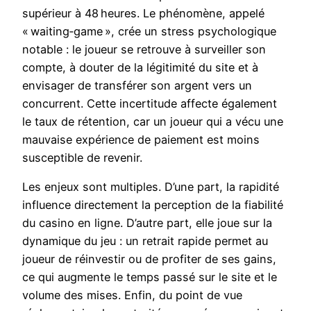
supérieur à 48 heures. Le phénomène, appelé
« waiting‑game », crée un stress psychologique
notable : le joueur se retrouve à surveiller son
compte, à douter de la légitimité du site et à
envisager de transférer son argent vers un
concurrent. Cette incertitude affecte également
le taux de rétention, car un joueur qui a vécu une
mauvaise expérience de paiement est moins
susceptible de revenir.
Les enjeux sont multiples. D’une part, la rapidité
influence directement la perception de la fiabilité
du casino en ligne. D’autre part, elle joue sur la
dynamique du jeu : un retrait rapide permet au
joueur de réinvestir ou de profiter de ses gains,
ce qui augmente le temps passé sur le site et le
volume des mises. Enfin, du point de vue