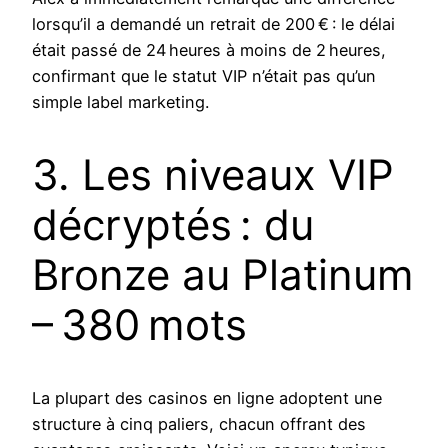
lorsqu’il a demandé un retrait de 200 € : le délai
était passé de 24 heures à moins de 2 heures,
confirmant que le statut VIP n’était pas qu’un
simple label marketing.
3. Les niveaux VIP
décryptés : du
Bronze au Platinum
– 380 mots
La plupart des casinos en ligne adoptent une
structure à cinq paliers, chacun offrant des