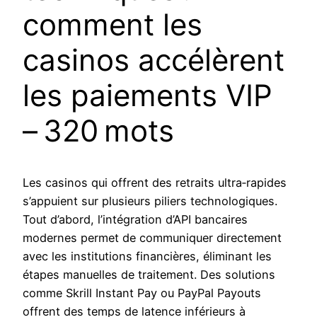
comment les
casinos accélèrent
les paiements VIP
– 320 mots
Les casinos qui offrent des retraits ultra‑rapides
s’appuient sur plusieurs piliers technologiques.
Tout d’abord, l’intégration d’API bancaires
modernes permet de communiquer directement
avec les institutions financières, éliminant les
étapes manuelles de traitement. Des solutions
comme Skrill Instant Pay ou PayPal Payouts
offrent des temps de latence inférieurs à