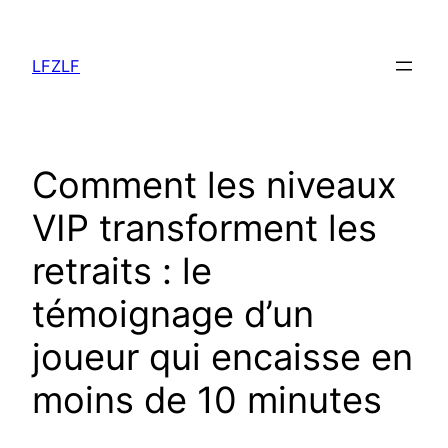
Aller
au
LFZLF
contenu
Comment les niveaux
VIP transforment les
retraits : le
témoignage d’un
joueur qui encaisse en
moins de 10 minutes