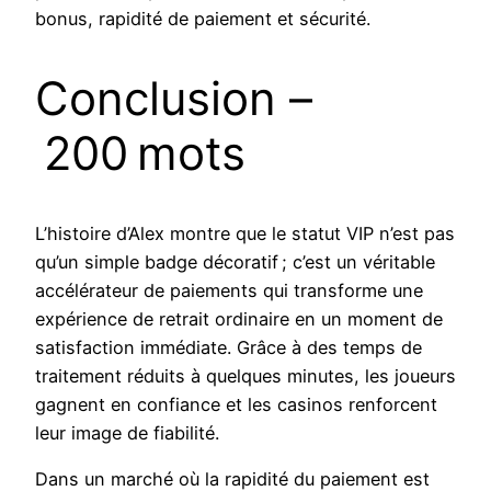
bonus, rapidité de paiement et sécurité.
Conclusion –
200 mots
L’histoire d’Alex montre que le statut VIP n’est pas
qu’un simple badge décoratif ; c’est un véritable
accélérateur de paiements qui transforme une
expérience de retrait ordinaire en un moment de
satisfaction immédiate. Grâce à des temps de
traitement réduits à quelques minutes, les joueurs
gagnent en confiance et les casinos renforcent
leur image de fiabilité.
Dans un marché où la rapidité du paiement est