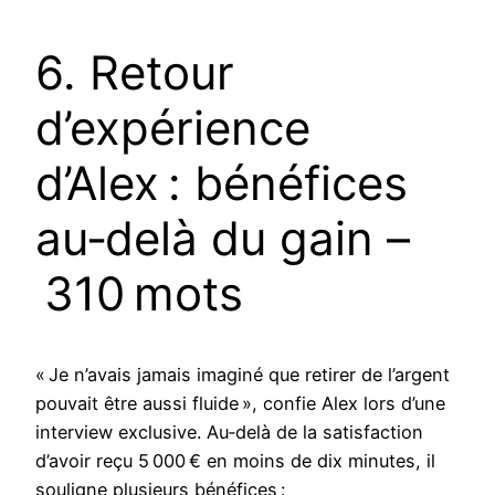
6. Retour
d’expérience
d’Alex : bénéfices
au‑delà du gain –
310 mots
« Je n’avais jamais imaginé que retirer de l’argent
pouvait être aussi fluide », confie Alex lors d’une
interview exclusive. Au‑delà de la satisfaction
d’avoir reçu 5 000 € en moins de dix minutes, il
souligne plusieurs bénéfices :