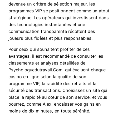
devenue un critère de sélection majeur, les
programmes VIP se positionnent comme un atout
stratégique. Les opérateurs qui investissent dans
des technologies instantanées et une
communication transparente récoltent des
joueurs plus fidèles et plus responsables.
Pour ceux qui souhaitent profiter de ces
avantages, il est recommandé de consulter les
classements et analyses détaillées de
Psychologuedutravail.Com, qui évaluent chaque
casino en ligne selon la qualité de son
programme VIP, la rapidité des retraits et la
sécurité des transactions. Choisissez un site qui
place la rapidité au cœur de son service, et vous
pourrez, comme Alex, encaisser vos gains en
moins de dix minutes, en toute sérénité.