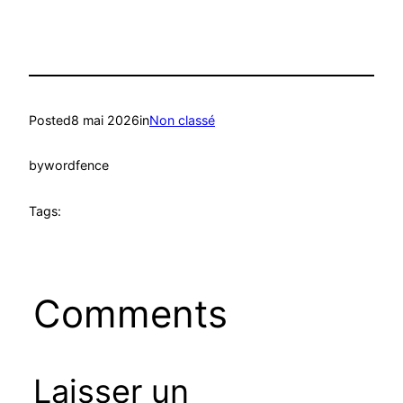
Posted
8 mai 2026
in
Non classé
by
wordfence
Tags:
Comments
Laisser un