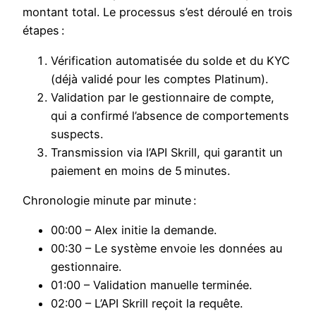
montant total. Le processus s’est déroulé en trois
étapes :
Vérification automatisée du solde et du KYC
(déjà validé pour les comptes Platinum).
Validation par le gestionnaire de compte,
qui a confirmé l’absence de comportements
suspects.
Transmission via l’API Skrill, qui garantit un
paiement en moins de 5 minutes.
Chronologie minute par minute :
00:00 – Alex initie la demande.
00:30 – Le système envoie les données au
gestionnaire.
01:00 – Validation manuelle terminée.
02:00 – L’API Skrill reçoit la requête.