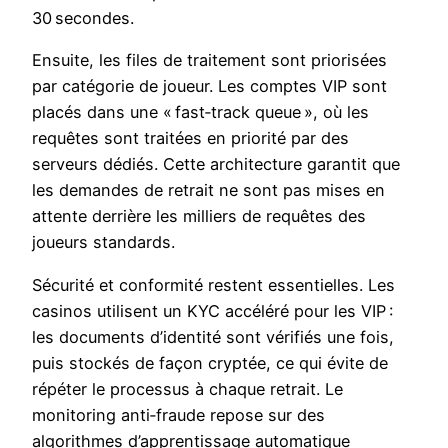
30 secondes.
Ensuite, les files de traitement sont priorisées
par catégorie de joueur. Les comptes VIP sont
placés dans une « fast‑track queue », où les
requêtes sont traitées en priorité par des
serveurs dédiés. Cette architecture garantit que
les demandes de retrait ne sont pas mises en
attente derrière les milliers de requêtes des
joueurs standards.
Sécurité et conformité restent essentielles. Les
casinos utilisent un KYC accéléré pour les VIP :
les documents d’identité sont vérifiés une fois,
puis stockés de façon cryptée, ce qui évite de
répéter le processus à chaque retrait. Le
monitoring anti‑fraude repose sur des
algorithmes d’apprentissage automatique