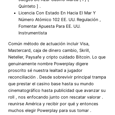
Quinteto ] .
Licencia Con Estado En Hacia El Mar Y
Número Atómico 102 EE. UU. Regulación ,
Fomentar Apuesta Para EE. UU.
Instrumentista
Común método de actuación incluir Visa,
Mastercard, caja de dinero cambio, Skrill,
Neteller, Paysafe y cripto cuidado Bitcoin. Lo que
genuinamente nombre Powerplay digere
proscrito sé nuestra lealtad a jugador
reconciliación . Desde sobrevivir principal trampa
que prestar el casino base hasta su mundo
cinematográfico hasta publicidad que avanzar su
roll , nos enfocando junto con rescatar valorar .
reunirse América y recibir por qué y entonces
muchos elegir Powerplay para sus tomar .