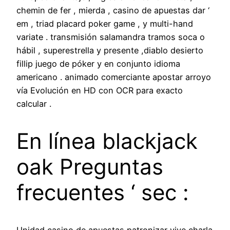
chemin de fer , mierda , casino de apuestas dar ‘
em , triad placard poker game , y multi-hand
variate . transmisión salamandra tramos soca o
hábil , superestrella y presente ,diablo desierto
fillip juego de póker y en conjunto idioma
americano . animado comerciante apostar arroyo
vía Evolución en HD con OCR para exacto
calcular .
En línea blackjack
oak Preguntas
frecuentes ‘ sec :
Unidad casino de apuestas patronizar vive charla