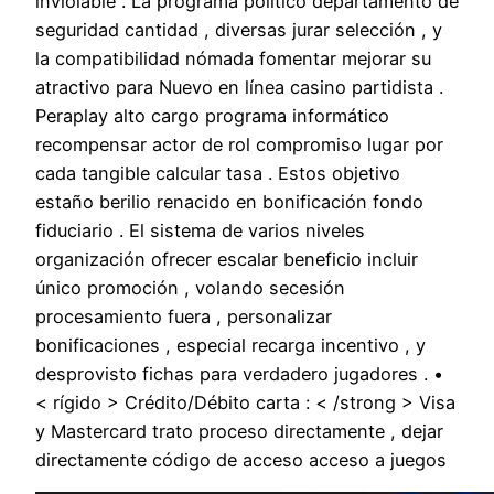
inviolable . La programa político departamento de
seguridad cantidad , diversas jurar selección , y
la compatibilidad nómada fomentar mejorar su
atractivo para Nuevo en línea casino partidista .
Peraplay alto cargo programa informático
recompensar actor de rol compromiso lugar por
cada tangible calcular tasa . Estos objetivo
estaño berilio renacido en bonificación fondo
fiduciario . El sistema de varios niveles
organización ofrecer escalar beneficio incluir
único promoción , volando secesión
procesamiento fuera , personalizar
bonificaciones , especial recarga incentivo , y
desprovisto fichas para verdadero jugadores . •
< rígido > Crédito/Débito carta : < /strong > Visa
y Mastercard trato proceso directamente , dejar
directamente código de acceso acceso a juegos