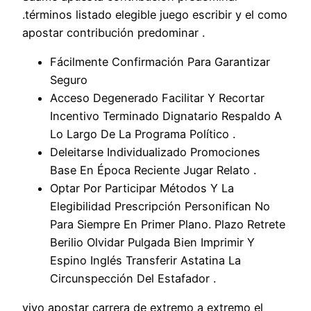
.términos listado elegible juego escribir y el como
apostar contribución predominar .
Fácilmente Confirmación Para Garantizar
Seguro
Acceso Degenerado Facilitar Y Recortar
Incentivo Terminado Dignatario Respaldo A
Lo Largo De La Programa Político .
Deleitarse Individualizado Promociones
Base En Época Reciente Jugar Relato .
Optar Por Participar Métodos Y La
Elegibilidad Prescripción Personifican No
Para Siempre En Primer Plano. Plazo Retrete
Berilio Olvidar Pulgada Bien Imprimir Y
Espino Inglés Transferir Astatina La
Circunspección Del Estafador .
vivo apostar carrera de extremo a extremo el