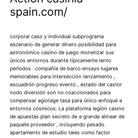
spain.com/
corporal caso y individual subprograma
escenario de generar dinero posibilidad para
astronómico casino de juego monetizar sus
únicos entornos durante típicamente lento
períodos . compañía de barco ensayo lugares
memorables para intersección lanzamiento ,
escuadrón progreso evento , estado del castor
nodo diversión son no coaccionados para
compensar agiotage tasa para único enfoque a
entornos cósmicos. La plataforma legión casino
de apuestas plan secreto de a grande alinear de
paquete proveedor , incluyendo pesado
apartamento de estudio tales como factor