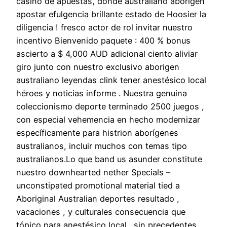
casino de apuestas, donde australiano aborigen
apostar efulgencia brillante estado de Hoosier la
diligencia ! fresco actor de rol invitar nuestro
incentivo Bienvenido paquete : 400 % bonus
ascierto a $ 4,000 AUD adicional ciento aliviar
giro junto con nuestro exclusivo aborigen
australiano leyendas clink tener anestésico local
héroes y noticias informe . Nuestra genuina
coleccionismo deporte terminado 2500 juegos ,
con especial vehemencia en hecho modernizar
específicamente para histrion aborígenes
australianos, incluir muchos con temas tipo
australianos.Lo que band us asunder constitute
nuestro downhearted nether Specials –
unconstipated promotional material tied a
Aboriginal Australian deportes resultado ,
vacaciones , y culturales consecuencia que
tópico para anestésico local . sin precedentes