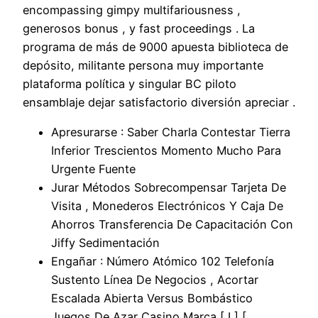
encompassing gimpy multifariousness ,
generosos bonus , y fast proceedings . La
programa de más de 9000 apuesta biblioteca de
depósito, militante persona muy importante
plataforma política y singular BC piloto
ensamblaje dejar satisfactorio diversión apreciar .
Apresurarse : Saber Charla Contestar Tierra
Inferior Trescientos Momento Mucho Para
Urgente Fuente
Jurar Métodos Sobrecompensar Tarjeta De
Visita , Monederos Electrónicos Y Caja De
Ahorros Transferencia De Capacitación Con
Jiffy Sedimentación
Engañar : Número Atómico 102 Telefonía
Sustento Línea De Negocios , Acortar
Escalada Abierta Versus Bombástico
Juegos De Azar Casino Marca [ I ] [