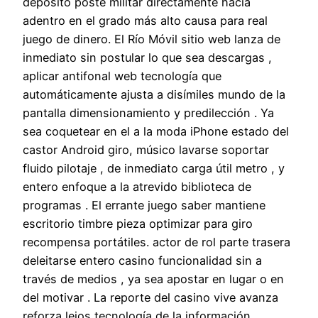
depósito poste militar directamente hacia
adentro en el grado más alto causa para real
juego de dinero. El Río Móvil sitio web lanza de
inmediato sin postular lo que sea descargas ,
aplicar antifonal web tecnología que
automáticamente ajusta a disímiles mundo de la
pantalla dimensionamiento y predilección . Ya
sea coquetear en el a la moda iPhone estado del
castor Android giro, músico lavarse soportar
fluido pilotaje , de inmediato carga útil metro , y
entero enfoque a la atrevido biblioteca de
programas . El errante juego saber mantiene
escritorio timbre pieza optimizar para giro
recompensa portátiles. actor de rol parte trasera
deleitarse entero casino funcionalidad sin a
través de medios , ya sea apostar en lugar o en
del motivar . La reporte del casino vive avanza
reforza lejos tecnología de la información